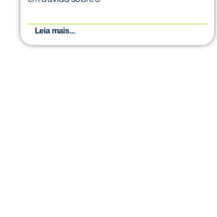
Leia mais...
Evolua seu aprendizado com co
Cadastre-se e receba conteúdos que acele
evoluir no idioma todos os dias.