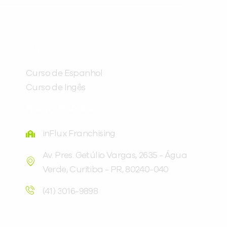
Preencha com seus dados abaixo e
já vamos te colocar em contato
CURSOS
com a
:
Curso de Espanhol
Curso de Ingês
FRANQUEADORA
inFlux Franchising
Av. Pres. Getúlio Vargas, 2635 - Água
Verde, Curitiba - PR, 80240-040
Você é aluno inFlux?
Sim
Não
(41) 3016-9898