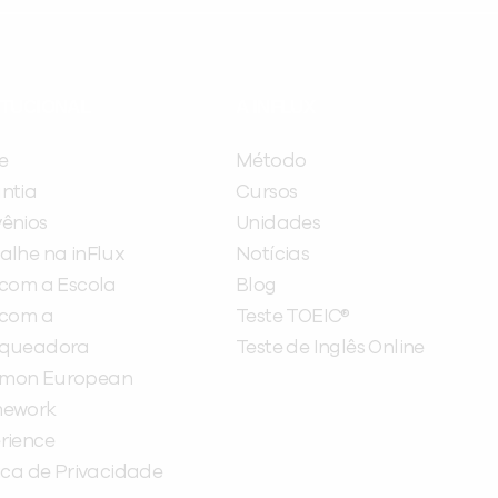
ITUCIONAL
A INFLUX
e
Método
ntia
Cursos
ênios
Unidades
alhe na inFlux
Notícias
 com a Escola
Blog
 com a
Teste TOEIC®
nqueadora
Teste de Inglês Online
mon European
mework
rience
tica de Privacidade