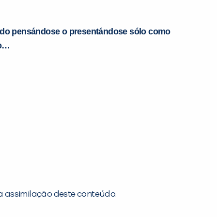
ezado pensándose o presentándose sólo como
so…
l a assimilação deste conteúdo.