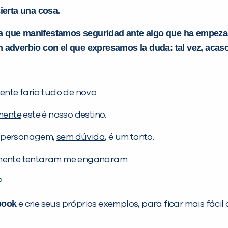
ierta una cosa.
on la que manifestamos seguridad ante algo que ha emp
 un adverbio con el que expresamos la duda: tal vez, aca
ente
faria tudo de novo.
mente
este é nosso destino.
 personagem,
sem dúvida
, é um tonto.
mente
tentaram me enganaram.
?
book
e crie seus próprios exemplos, para ficar mais fáci