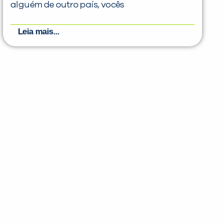
alguém de outro país, vocês
Leia mais...
PEÇA UMA DEMONSTRAÇÃO DE MÉTODO
Desculpe!
Não encontramos nenhuma unidade
inFlux nesta cidade ou bairro que
você digitou.
ráticas e materiais gratuitos para