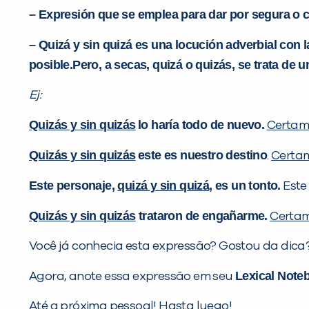
– Expresión que se emplea para dar por segura o c
– Quizá y sin quizá es una locución adverbial c
posible.Pero, a secas, quizá o quizás, se trata de
Ej:
Quizás y sin quizás
lo haría todo de nuevo.
Certam
Quizás y sin quizás
este es nuestro destino
.
Certa
Este personaje,
quizá y sin quizá
, es un tonto.
Este
Quizás y sin quizás
trataron de engañarme.
Certa
Você já conhecia esta expressão? Gostou da dica
Lexical Note
Agora, anote essa expressão em seu
Até a próxima pessoal! Hasta luego!