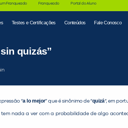
 um Franqueado
Franqueado
Portal do Aluno
es
Testes e Certificações
Conteúdos
Fale Conosco
 sin quizás”
a lo mejor
quizá
xpressão “
” que é sinônimo de “
“, em port
 tem nada a ver com a probabilidade de algo acontecer