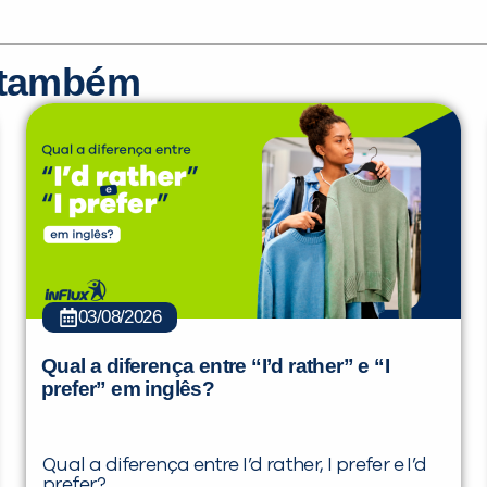
r também
03/08/2026
Qual a diferença entre “I’d rather” e “I
prefer” em inglês?
Qual a diferença entre I’d rather, I prefer e I’d
prefer?