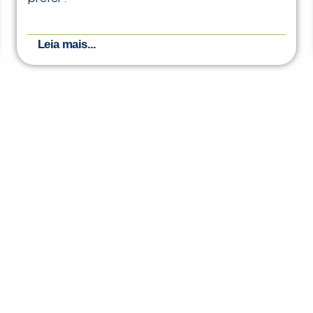
Leia mais...
nteúdos gratuitos!
ram seu aprendizado de inglês e espanhol, com dicas p