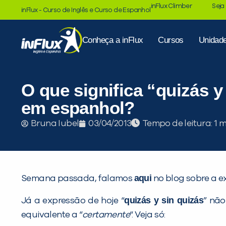
inFlux Climber
Seja
inFlux - Curso de Inglês e Curso de Espanhol
Conheça a inFlux
Cursos
Unidad
O que significa “quizás y
em espanhol?
Tempo de leitura:
Bruna Iubel
03/04/2013
aqui
Semana passada, falamos
no blog sobre a e
quizás y sin quizás
Já a expressão de hoje “
” não
equivalente a “
certamente
“. Veja só: