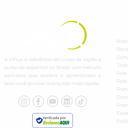
INST
Sobr
Gara
Conv
A inFlux é referência em curso de inglês e
Trab
curso de espanhol no Brasil, com método
Fale
exclusivo que acelera o aprendizado e
Fale
leva você ao nível avançado mais rápido.
Fra
Com
Fra
Expe
Verificada por
Polí