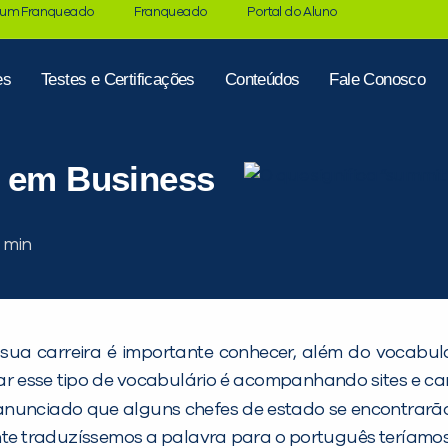
 um Franqueado
Franqueado
Portal do Aluno
es
Testes e Certificações
Conteúdos
Fale Conosco
” em Business
sua carreira é importante conhecer, além do vocabulá
 esse tipo de vocabulário é acompanhando sites e cana
é anunciado que alguns chefes de estado se encontra
nte traduzíssemos a palavra para o português teríamo