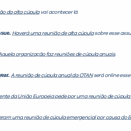
ão da alta cúpula
vai acontecer lá
.
ssue.
Haverá uma reunião de alta cúpula
sobre esse assu
Aquela organização faz reuniões de cúpula anuais
.
year.
A reunião de cúpula anual da OTAN
será online esse
ente da União Europeia pede por uma reunião de cúpula
zeram uma reunião de cúpula emergencial por causa do Br