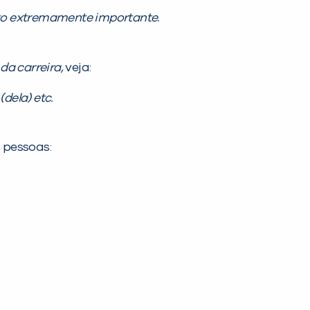
o extremamente importante.
da carreira,
veja:
(dela) etc.
 pessoas: