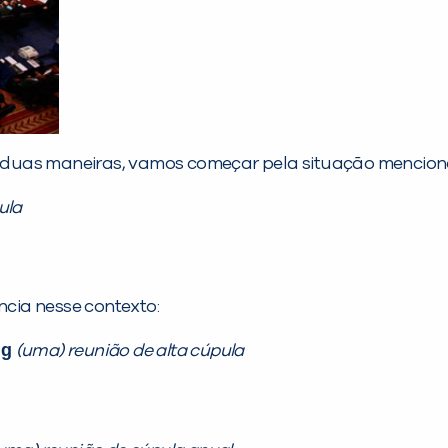
 duas maneiras, vamos começar pela situação menciona
ula
cia nesse contexto:
ng
(uma) reunião de alta cúpula