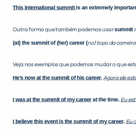
This international summit
is an extremely importan
summit
Outra forma que também podemos usar
(at) the summit of (her) career (
no) topo da carreira 
Veja nos exemplos que podemos mudar o que está e
He’s now at the summit of his career
.
Agora ele est
I was at the summit of my career
at the time.
Eu est
I believe this event is the summit of my career
.
Eu a