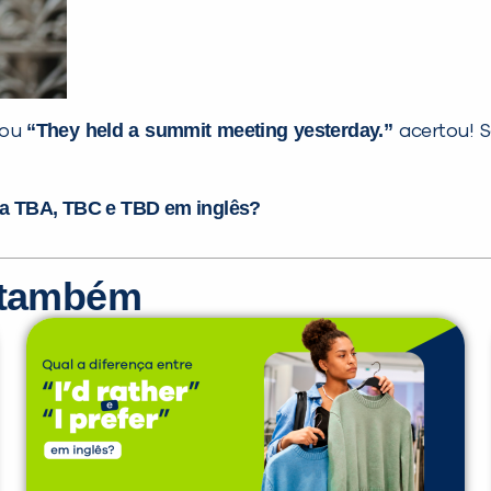
“They held a summit meeting yesterday.”
ou
acertou! S
ica TBA, TBC e TBD em inglês?
r também