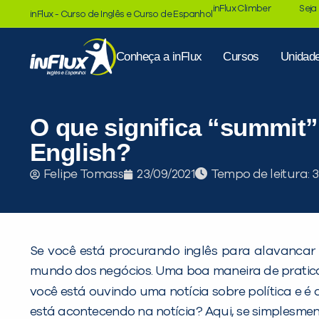
inFlux Climber
Seja
inFlux - Curso de Inglês e Curso de Espanhol
Conheça a inFlux
Cursos
Unidad
O que significa “summit
English?
Tempo de leitura:
Felipe Tomass
23/09/2021
Se você está procurando inglês para alavancar 
mundo dos negócios. Uma boa maneira de praticar
você está ouvindo uma notícia sobre política e 
está acontecendo na notícia? Aqui, se simplesme