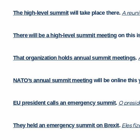
The high-level summit
will take place there.
A reuni
There will be a high-level summit meeting
on this i
That organization holds annual summit meetings
.
NATO’s annual summit meeting
will be online this 
EU president calls an emergency summit
.
O presid
They held an emergency summit on Brexit
.
Eles fi