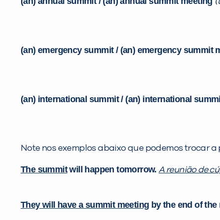
(an) annual summit / (an) annual summit meeting
(
(an) emergency summit / (an) emergency summit 
(an) international summit / (an) international sum
Note nos exemplos abaixo que podemos trocar a p
The summit
will happen tomorrow.
A reunião de cú
They will have a summit meeting
by the end of the