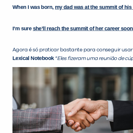
When I was born,
my dad was at the summit of his 
I’m sure
she’ll reach the summit of her career soon
Agora é só praticar bastante para conseguir usar
Lexical Notebook
“
Eles fizeram uma reunião de cú