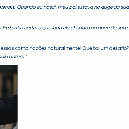
career
.
Quando eu nasci,
meu pai estava no auge da sua 
.
Eu tenho certeza que
logo ela chegará no auge da sua c
 essas combinações naturalmente! Que tal um desafio?
pula ontem.”