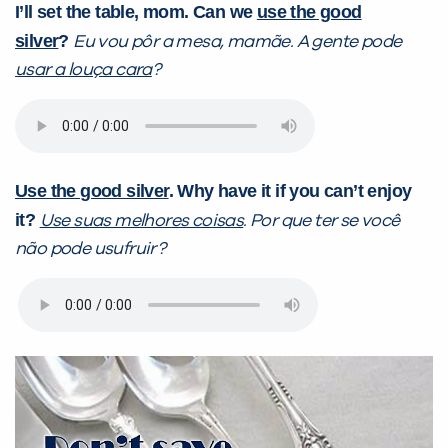
I’ll set the table, mom. Can we
use the good
silver
?
Eu vou pôr a mesa, mamãe. A gente pode
usar a louça cara
?
Use the good silver
.
Why have it if you can’t enjoy
it?
Use suas melhores coisas
. Por que ter se você
não pode usufruir?