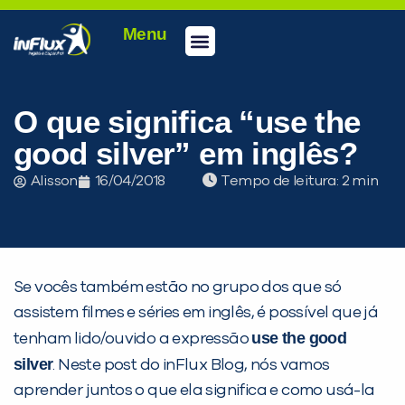
Menu
Conheça a inFlux
Testes e Certificações
Fale Conosco
Portal do aluno
inFlux Climber
Seja um franqueado
O que significa “use the
good silver” em inglês?
Alisson
16/04/2018
Tempo de leitura:
Se vocês também estão no grupo dos que só
assistem filmes e séries em inglês, é possível que já
use the good
tenham lido/ouvido a expressão
silver
. Neste post do inFlux Blog, nós vamos
aprender juntos o que ela significa e como usá-la