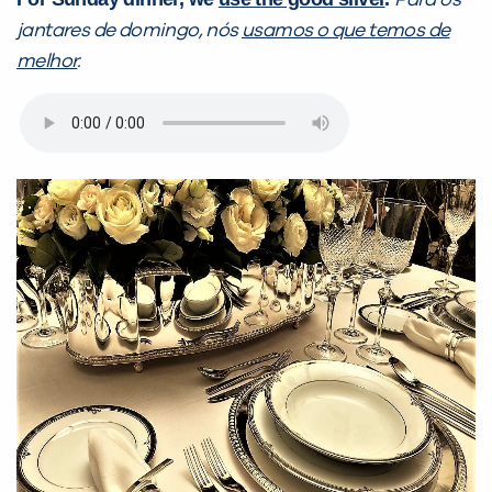
Para os
já vamos te colocar em contato
jantares de domingo, nós
usamos o que temos de
com a
:
melhor
.
Você é aluno inFlux?
Sim
Não