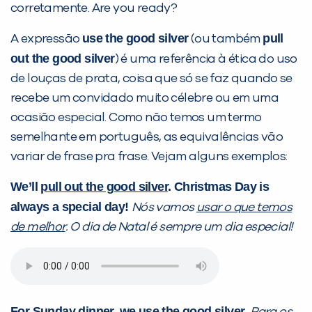
corretamente. Are you ready?
PEÇA UMA DEMONSTRAÇÃO DE MÉTODO
use the good silver
pull
A expressão
(ou também
out the good silver
) é uma referência à ética do uso
Desculpe!
de louças de prata, coisa que só se faz quando se
Não encontramos nenhuma unidade
recebe um convidado muito célebre ou em uma
inFlux nesta cidade ou bairro que
ocasião especial. Como não temos um termo
você digitou.
semelhante em português, as equivalências vão
variar de frase pra frase. Vejam alguns exemplos:
We’ll
pull out the good silver
. Christmas Day is
always a special day!
Nós vamos
usar o que temos
de melhor
. O dia de Natal é sempre um dia especial!
Preencha com seus dados abaixo e
For Sunday dinner, we
use the good silver
.