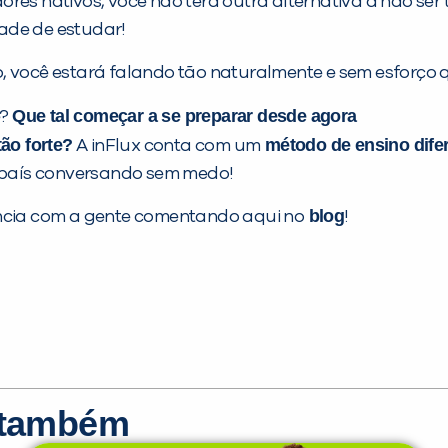
res nativos, você não terá outra alternativa a não ser 
ade de estudar!
, você estará falando tão naturalmente e sem esforço 
Que tal começar a se
preparar desde agora
e?
ão forte?
método de ensino dife
A inFlux conta com um
o país conversando sem medo!
blog
ência com a gente comentando aqui no
!
r também