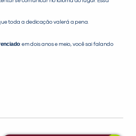
tentar se comunicar no idioma do lugar. Essa
que toda a dedicação valerá a pena.
renciado
: em dois anos e meio, você sai falando