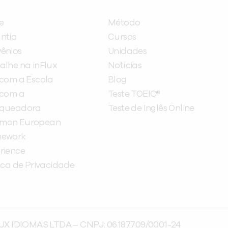
e
Método
ntia
Cursos
ênios
Unidades
alhe na inFlux
Notícias
 com a Escola
Blog
 com a
Teste TOEIC®
nqueadora
Teste de Inglês Online
mon European
mework
rience
tica de Privacidade
UX IDIOMAS LTDA – CNPJ: 06.187.709/0001-24