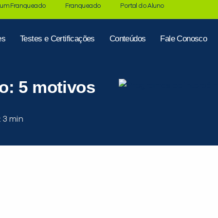
 um Franqueado
Franqueado
Portal do Aluno
es
Testes e Certificações
Conteúdos
Fale Conosco
o: 5 motivos
: