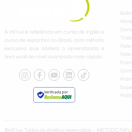
Sobr
Gara
Conv
A inFlux é referência em curso de inglês e
Trab
curso de espanhol no Brasil, com método
Fale
exclusivo que acelera o aprendizado e
Fale
leva você ao nível avançado mais rápido.
Fra
Com
Fra
Expe
Verificada por
Polí
©inFlux Todos os direitos reservados – METODO INFL