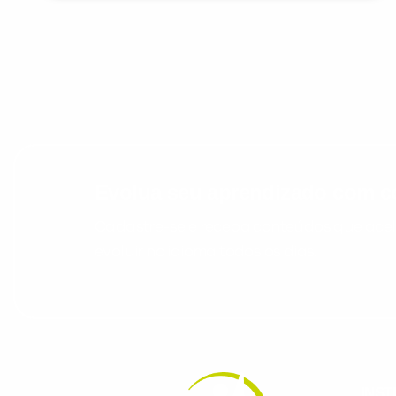
Evolua seu aprendizado com co
Cadastre-se e receba conteúdos que acele
evoluir no idioma todos os dias.
INST