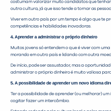
costumam valorizar muito candidatos que tenham t
outra cultura, já que isso tende a tornar as pesso
Viver em outro país por um tempo é algo que te 
competências e habilidades inovadoras.
4. Aprender a administrar o próprio dinheiro
Muitos jovens só entendem o que é viver com uma 
morando em outro país e lidando com outra moe
De início, pode ser assustador, mas a oportunida
administrar o próprio dinheiro é muito valiosa p
5. A possibilidade de aprender um novo idioma dir
Ter a possibilidade de aprender (ou melhorar) um 
cogitar fazer um intercâmbio.