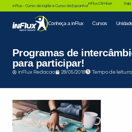
inFlux Climber
Seja
inFlux - Curso de Inglês e Curso de Espanhol
Conheça a inFlux
Cursos
Unidad
Programas de intercâmbi
para participar!
Tempo de leitura
inFlux Redacao
28/05/2018