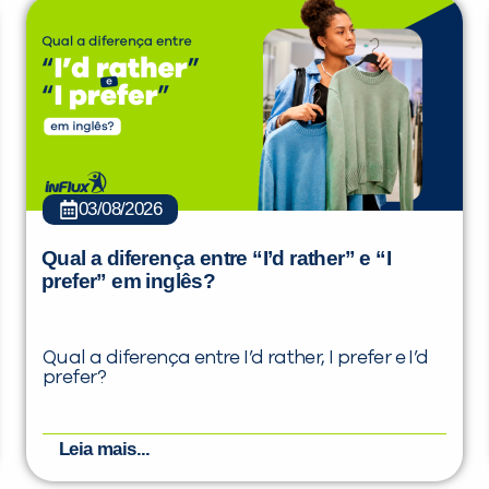
03/08/2026
Qual a diferença entre “I’d rather” e “I
prefer” em inglês?
Qual a diferença entre I’d rather, I prefer e I’d
prefer?
Leia mais...