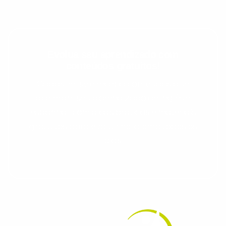
Evolua seu aprendizado com
conteúdos gratuitos!
Cadastre-se e receba conteúdos que
aceleram seu aprendizado de inglês e
espanhol, com dicas práticas e materiais
gratuitos para evoluir no idioma todos os
dias.