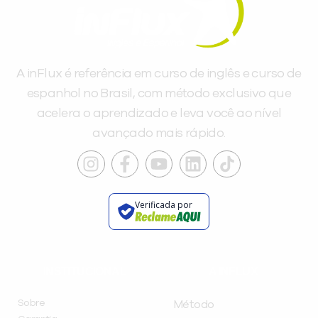
A inFlux é referência em curso de inglês e curso de
espanhol no Brasil, com método exclusivo que
acelera o aprendizado e leva você ao nível
avançado mais rápido.
Verificada por
INSTITUCIONAL
A INFLUX
Sobre
Método