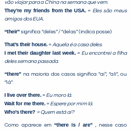
vão viajar para a China na semana que vem.
They’re my friends from the USA.
=
Eles são meus
amigos dos EUA.
“their”
significa “deles” / “delas” (indica posse):
That’s their house.
=
Aquela é a casa deles.
I met their daughter last week.
=
Eu encontrei a filha
deles semana passada.
Você é aluno inFlux?
Sim
Não
“there”
na maioria dos casos significa “aí”, “ali”, ou
“lá”:
I live over there.
=
Eu moro lá.
Wait for me there.
=
Espere por mim lá.
Who’s there?
= Quem está aí?
VOLTAR
“there is / are”
Como aparece em
, nesse caso