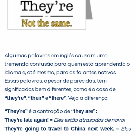
Desculpe!
Não encontramos nenhuma unidade
inFlux nesta cidade ou bairro que
você digitou.
Algumas palavras em inglês causam uma
tremenda confusão para quem está aprendendo o
idioma e, até mesmo, para os falantes nativos.
Essas palavras, apesar de parecidas, têm
significados bem diferentes, como é o caso de
“they’re”
“their”
“there”
,
e
. Veja a diferença:
“They’re”
“they are”:
é a contração de
Preencha com seus dados abaixo e
They’re late again!
=
Eles estão atrasados de novo!
já vamos te colocar em contato
They’re going to travel to China next week.
=
Eles
com a
: