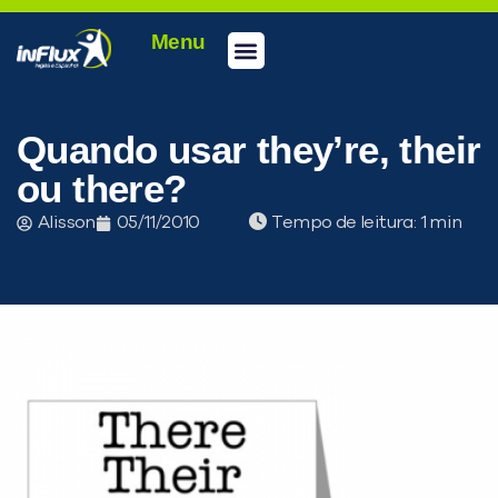
Menu
Conheça a inFlux
Testes e Certificações
Fale Conosco
Portal do aluno
inFlux Climber
Seja um franqueado
Quando usar they’re, their
ou there?
Alisson
05/11/2010
Tempo de leitura:
PEÇA UMA DEMONSTRAÇÃO DE MÉTODO