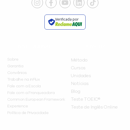
Verificada por
INSTITUCIONAL
A INFLUX
Sobre
Método
Garantia
Cursos
Convênios
Unidades
Trabalhe na inFlux
Notícias
Fale com a Escola
Blog
Fale com a Franqueadora
Teste TOEIC®
Common European Framework
Experience
Teste de Inglês Online
Política de Privacidade