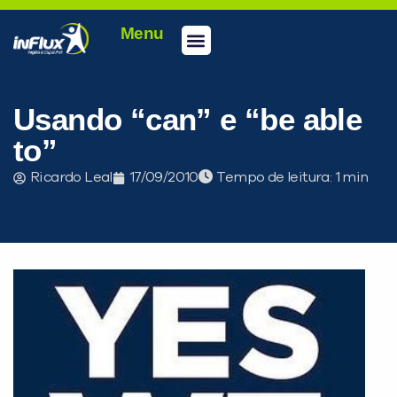
Menu
Conheça a inFlux
Testes e Certificações
Fale Conosco
Portal do aluno
inFlux Climber
Seja um franqueado
Usando “can” e “be able
to”
Ricardo Leal
17/09/2010
Tempo de leitura:
PEÇA UMA DEMONSTRAÇÃO DE MÉTODO