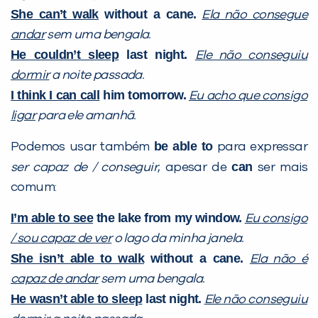
She can’t walk
without a cane.
Ela não consegue
andar
sem uma bengala.
He couldn’t sleep
last night.
Ele não conseguiu
dormir
a noite passada.
I think I can
call
him tomorrow.
Eu acho que consigo
ligar
para ele amanhã.
be able to
Você é aluno inFlux?
Podemos usar também
para expressar
Sim
Não
can
ser capaz de / conseguir
, apesar de
ser mais
comum:
I’m able to see
the lake from my window.
Eu consigo
/ sou capaz de ver
o lago da minha janela.
She isn’t able to walk
without a cane.
Ela não é
VOLTAR
capaz de andar
sem uma bengala.
He wasn’t able to sleep
last night.
Ele não conseguiu