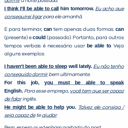
dormir
a noite passada.
I think I’ll be able to call
him tomorrow.
Eu acho que
conseguirei ligar
para ele amanhã.
can
can
E para terminar,
tem apenas duas formas:
could
(presente) e
(passado). Portanto, para outros
be able to
tempos verbais é necessário usar
. Veja
alguns exemplos:
I haven’t been able to sleep
well lately.
Eu não tenho
conseguido dormir
bem ultimamente.
For this job,
you must be able to speak
English.
Para esse emprego,
você tem que ser capaz
de falar
inglês.
He might be able to help
you.
Talvez ele consiga /
seja capaz de
te
ajudar
.
Bem, espero que tenham gostado do post.