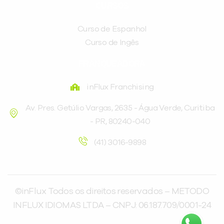
CURSOS
Curso de Espanhol
Curso de Ingês
FRANQUEADORA
inFlux Franchising
Av. Pres. Getúlio Vargas, 2635 - Água Verde, Curitiba
- PR, 80240-040
(41) 3016-9898
©inFlux Todos os direitos reservados – METODO
INFLUX IDIOMAS LTDA – CNPJ: 06.187.709/0001-24