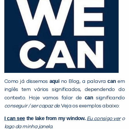
Desculpe!
Não encontramos nenhuma unidade
inFlux nesta cidade ou bairro que
você digitou.
aqui
can
Como já dissemos
no Blog, a palavra
em
inglês tem vários significados, dependendo do
can
contexto. Hoje vamos falar de
significando
Preencha com seus dados abaixo e
conseguir / ser capaz de
. Veja os exemplos abaixo:
já vamos te colocar em contato
I can
see
the lake from my window.
Eu consigo ver
o
com a
:
lago da minha janela.