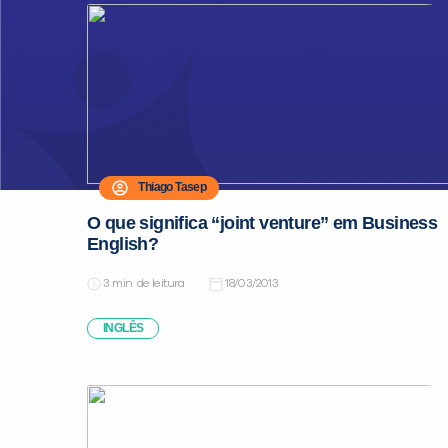
Thiago Tasep
O que significa “joint venture” em Business
English?
de leitura
18/03/2013
INGLÊS