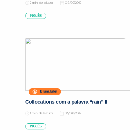
de leitura
09/07/2012
INGLÊS
Bruna Iubel
Collocations com a palavra “rain” II
de leitura
05/06/2012
INGLÊS