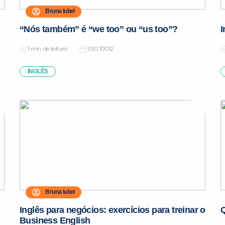
Bruna Iubel
“Nós também” é “we too” ou “us too”?
I
de leitura
31/07/2012
INGLÊS
Bruna Iubel
Inglês para negócios: exercícios para treinar o
Q
Business English