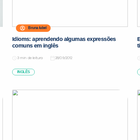
Bruna Iubel
Idioms: aprendendo algumas expressões
E
comuns em inglês
t
de leitura
28/09/2012
INGLÊS