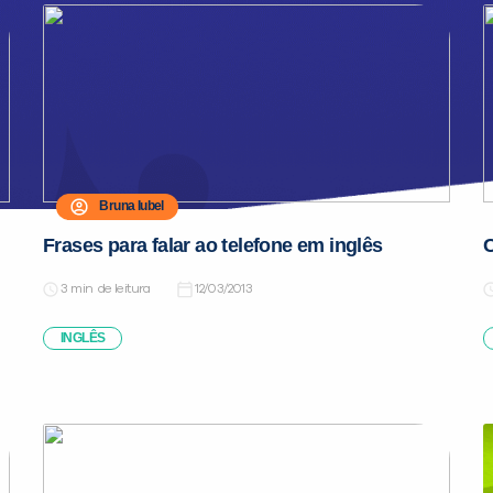
Bruna Iubel
Frases para falar ao telefone em inglês
C
de leitura
12/03/2013
INGLÊS