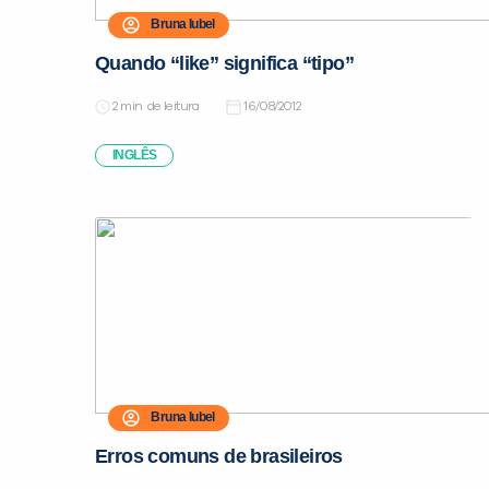
Bruna Iubel
Quando “like” significa “tipo”
de leitura
16/08/2012
INGLÊS
Bruna Iubel
Erros comuns de brasileiros