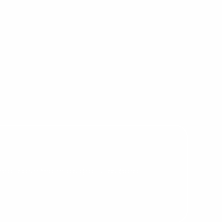
PEÇA UMA DEMONSTRAÇÃO DE MÉTODO
Desculpe!
Não encontramos nenhuma unidade
inFlux nesta cidade ou bairro que
você digitou.
ráticas e materiais gratuitos para