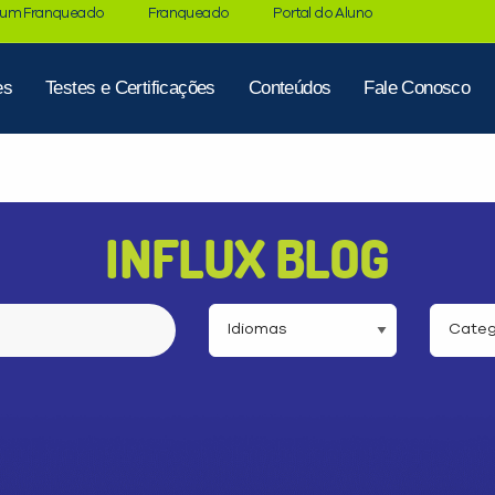
 um Franqueado
Franqueado
Portal do Aluno
es
Testes e Certificações
Conteúdos
Fale Conosco
INFLUX BLOG