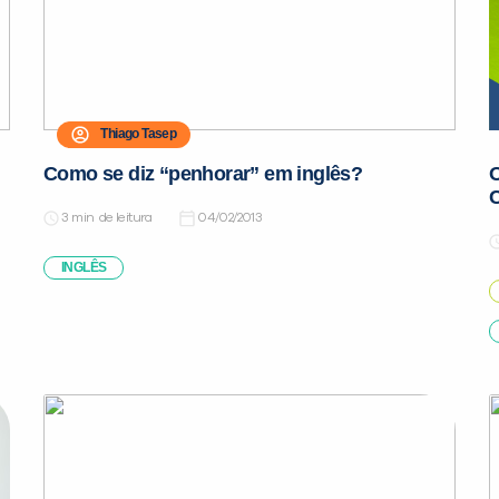
Thiago Tasep
Como se diz “penhorar” em inglês?
O
de leitura
04/02/2013
INGLÊS