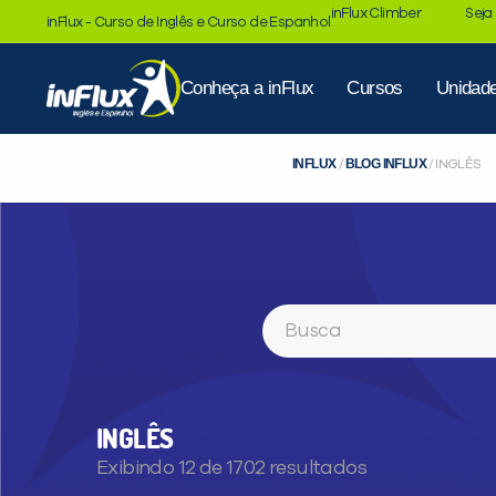
inFlux Climber
Seja
inFlux - Curso de Inglês e Curso de Espanhol
Conheça a inFlux
Cursos
Unidad
INFLUX
BLOG INFLUX
/
/
INGLÊS
Buscar
INGLÊS
Exibindo 12 de 1702 resultados