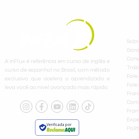
INST
Sobr
Gara
Conv
A inFlux é referência em curso de inglês e
Trab
curso de espanhol no Brasil, com método
Fale
exclusivo que acelera o aprendizado e
Fale
leva você ao nível avançado mais rápido.
Fra
Com
Fra
Expe
Verificada por
Polí