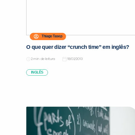
Thiago Tasep
O que quer dizer “crunch time” em inglês?
de leitura
18/02/2013
INGLÊS