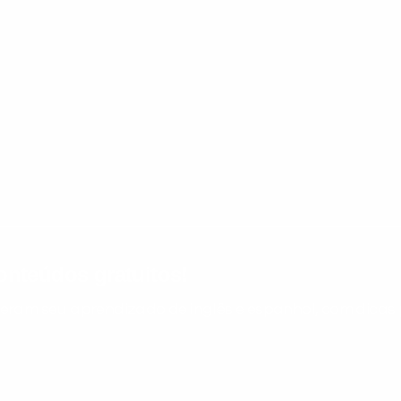
nteúdos gratuitos!
ram seu aprendizado de inglês e espanhol, com dicas p