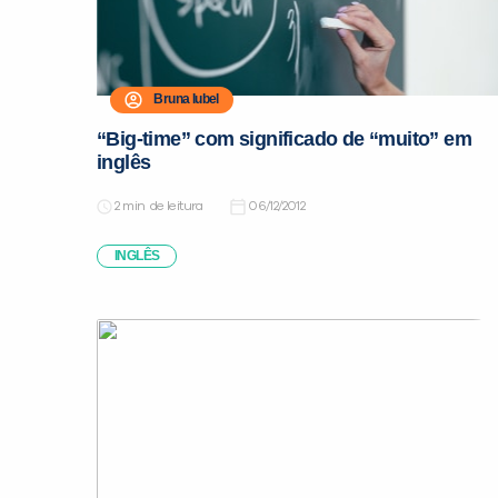
Bruna Iubel
“Big-time” com significado de “muito” em
inglês
de leitura
06/12/2012
INGLÊS