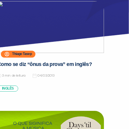
Thiago Tasep
omo se diz “ônus da prova” em inglês?
de leitura
04/03/2013
INGLÊS