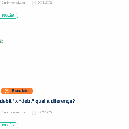
de leitura
12/06/2012
INGLÊS
Bruna Iubel
debit” x “debt” qual a diferença?
de leitura
14/05/2012
INGLÊS