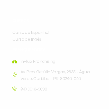
Preencha com seus dados abaixo e
já vamos te colocar em contato
CURSOS
com a
:
Curso de Espanhol
Curso de Ingês
FRANQUEADORA
inFlux Franchising
Av. Pres. Getúlio Vargas, 2635 - Água
Verde, Curitiba - PR, 80240-040
Você é aluno inFlux?
Sim
Não
(41) 3016-9898