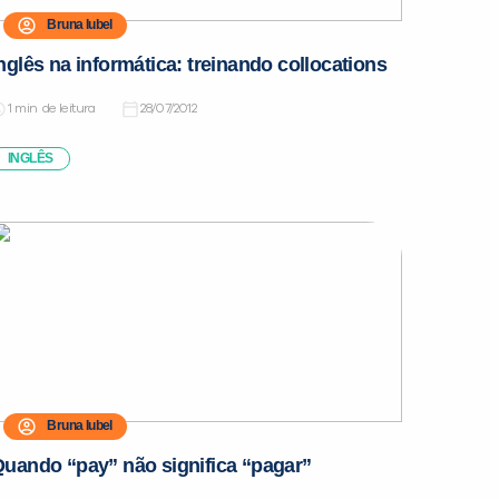
Bruna Iubel
nglês na informática: treinando collocations
de leitura
28/07/2012
INGLÊS
Bruna Iubel
uando “pay” não significa “pagar”