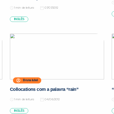
de leitura
07/07/2012
INGLÊS
Bruna Iubel
Collocations com a palavra “rain”
“
de leitura
04/06/2012
INGLÊS