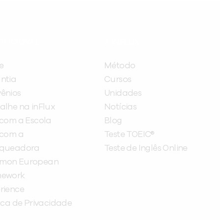
ITUCIONAL
A INFLUX
e
Método
ntia
Cursos
ênios
Unidades
alhe na inFlux
Notícias
 com a Escola
Blog
 com a
Teste TOEIC®
nqueadora
Teste de Inglês Online
mon European
mework
rience
tica de Privacidade