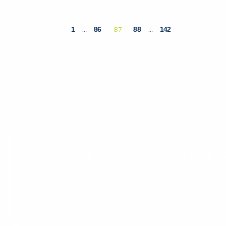
1
86
88
142
…
87
…
Evolua seu aprendizado com co
Cadastre-se e receba conteúdos que acele
evoluir no idioma todos os dias.