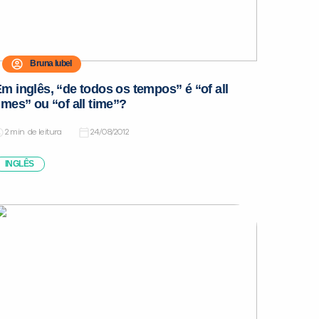
Bruna Iubel
m inglês, “de todos os tempos” é “of all
imes” ou “of all time”?
de leitura
24/08/2012
INGLÊS