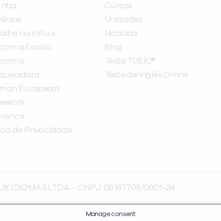
ntia
Cursos
ênios
Unidades
alhe na inFlux
Notícias
 com a Escola
Blog
 com a
Teste TOEIC®
nqueadora
Teste de Inglês Online
mon European
mework
rience
tica de Privacidade
UX IDIOMAS LTDA – CNPJ: 06.187.709/0001-24
Manage consent