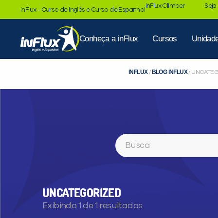
inFlux Climber
Seja
inFlux - Curso de Inglês e Curso de Espanhol
Conheça a inFlux
Cursos
Unidad
INFLUX
BLOG INFLUX
/
/
UNCATEG
Buscar
UNCATEGORIZED
Exibindo 1 de 1 resultados