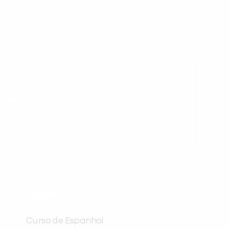
Desculpe!
Não encontramos nenhuma unidade
inFlux nesta cidade ou bairro que
você digitou.
ráticas e materiais gratuitos para
Preencha com seus dados abaixo e
já vamos te colocar em contato
CURSOS
com a
:
Curso de Espanhol