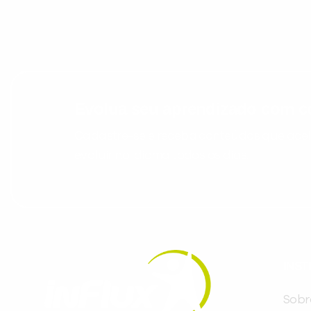
Evolua seu aprendizado com co
Cadastre-se e receba conteúdos que acele
evoluir no idioma todos os dias.
INST
Sobr