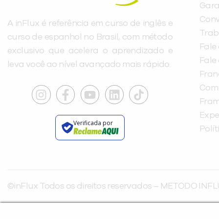
Gara
Conv
A inFlux é referência em curso de inglês e
Trab
curso de espanhol no Brasil, com método
Fale
exclusivo que acelera o aprendizado e
Fale
leva você ao nível avançado mais rápido.
Fra
Com
Fra
Expe
Verificada por
Polí
©inFlux Todos os direitos reservados – METODO INFL