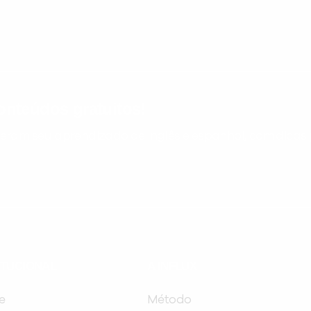
nteúdos gratuitos!
ram seu aprendizado de inglês e espanhol, com dicas p
ITUCIONAL
A INFLUX
e
Método