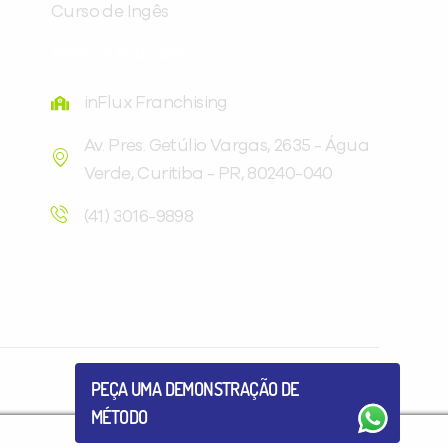
Curso de Ingês
FRANQUEADORA
inFlux Franchising
Av. Pres. Getúlio Vargas, 2635 - Água
Verde, Curitiba - PR, 80240-040
Você é aluno inFlux?
Sim
Não
(41) 3016-9898
VOLTAR
PEÇA UMA DEMONSTRAÇÃO DE
MÉTODO