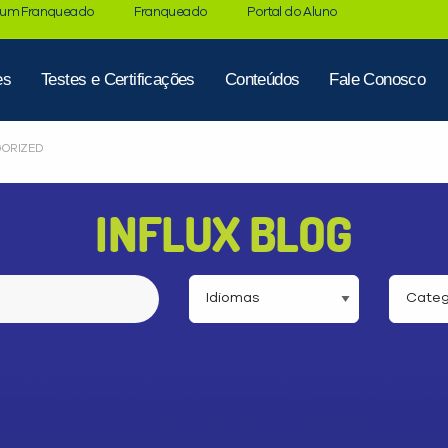
 um Franqueado
Franqueado
Portal do Aluno
es
Testes e Certificações
Conteúdos
Fale Conosco
ORIZED
INFLUX BLOG