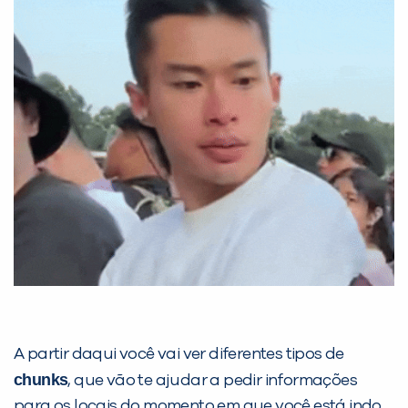
Você é aluno inFlux?
Sim
Não
A partir daqui você vai ver diferentes tipos de
VOLTAR
chunks
, que vão te ajudar a pedir informações
para os locais do momento em que você está indo