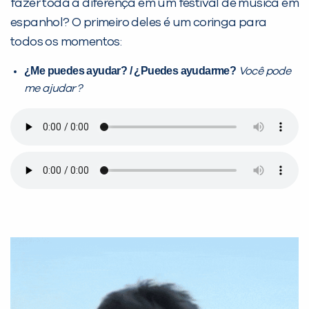
fazer toda a diferença em um festival de música em
espanhol? O primeiro deles é um coringa para
Desculpe!
todos os momentos:
Não encontramos nenhuma unidade
¿Me puedes ayudar? /
¿Puedes ayudarme?
inFlux nesta cidade ou bairro que
Você pode
me ajudar?
você digitou.
Preencha com seus dados abaixo e
já vamos te colocar em contato
com a
: