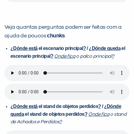
Veja quantas perguntas podem ser feitas com a
chunks
ajuda de poucos
:
¿Dónde está
el escenario principal
?
/
¿Dónde queda
el
escenario principal
?
Onde fica
o palco principal
?
¿Dónde está
el stand de objetos perdidos
?
/
¿Dónde
queda
el stand de objetos perdidos
?
Onde fica
o stand
de Achados e Perdidos
?