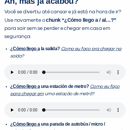
Ah, mas já acabou?
Você se divertiu até cansar e já está na hora de ir?
chunk “
¿Cómo llego a / al…?”
Use novamente o
para sair sem se perder e chegar em casa em
segurança:
¿Cómo llego a
la salida?
Como eu faço pra chegar na
saída?
¿Cómo llego a
una estación de metro?
Como eu faço
para chegar em
uma estação de metrô?
¿Cómo llego a
una parada de autobús / micro /