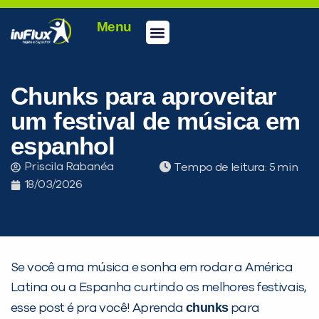
Menu
Conheça a inFlux
Testes e Certificações
Fale Conosco
Portal do aluno
inFlux Climber
Seja um franqueado
Chunks para aproveitar
um festival de música em
espanhol
Priscila Rabanéa
Tempo de leitura:
18/03/2026
Se você ama música e sonha em rodar a América
Latina ou a Espanha curtindo os melhores festivais,
chunks
esse post é pra você! Aprenda
para