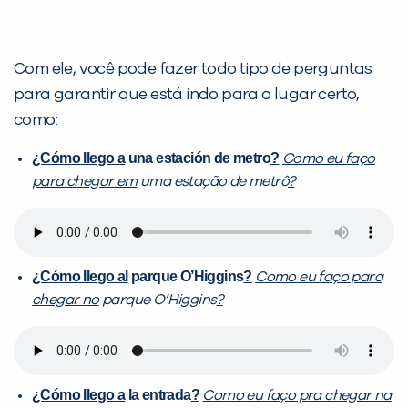
Com ele, você pode fazer todo tipo de perguntas
para garantir que está indo para o lugar certo,
como:
¿Cómo llego a
una estación de metro
?
Como eu faço
para chegar em
uma estação
de metrô
?
¿Cómo llego al
parque O’Higgins
?
Como eu faço para
chegar no
parque O’Higgins
?
¿Cómo llego a
la entrada
?
Como eu faço pra chegar na