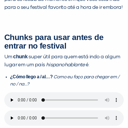
para o seu festival favorito até a hora de ir embora!
Chunks para usar antes de
entrar no festival
chunk
Um
super útil para quem está indo a algum
lugar em um país
hispanohablante
é:
¿
Cómo llego a / al…?
Como eu faço para chegar em /
no / na…?