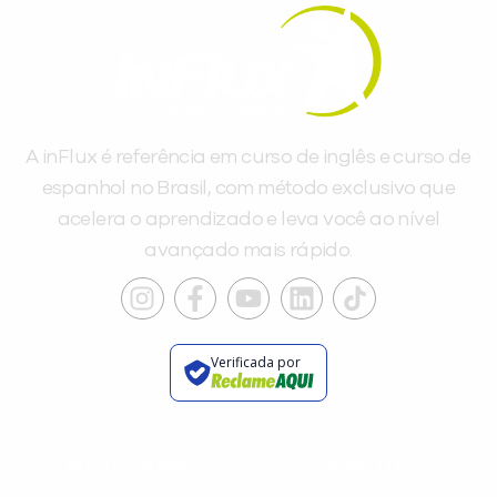
A inFlux é referência em curso de inglês e curso de
espanhol no Brasil, com método exclusivo que
acelera o aprendizado e leva você ao nível
avançado mais rápido.
Verificada por
INSTITUCIONAL
A INFLUX