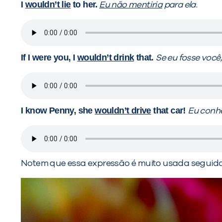
I
wouldn’t lie
to her.
Eu não mentiria
para ela.
If I were you, I
wouldn’t drink
that.
Se eu fosse você
I know Penny, she
wouldn’t drive
that car!
Eu conh
Notem que essa expressão é muito usada seguida