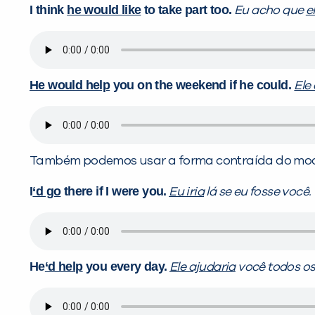
I think
he would like
to take part too.
Eu acho que
e
He would help
you on the weekend if he could.
Ele
Também podemos usar a forma contraída do mo
I
‘d go
there if I were you.
Eu iria
lá se eu fosse você.
He
‘d help
you every day.
Ele ajudaria
você todos os