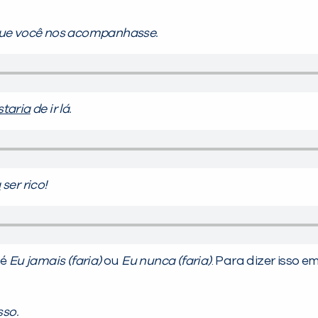
ue você nos acompanhasse.
staria
de ir lá.
a
ser rico!
é
Eu jamais (faria)
ou
Eu nunca (faria)
. Para dizer isso 
sso.