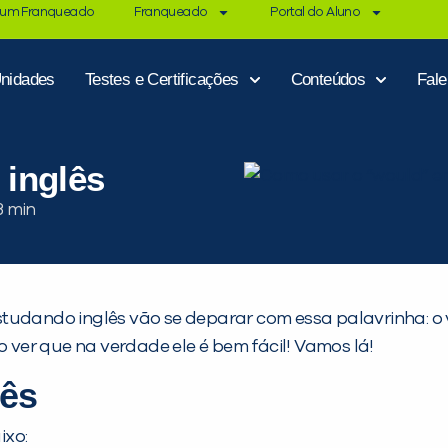
 um Franqueado
Franqueado
Portal do Aluno
nidades
Testes e Certificações
Conteúdos
Fal
inglês
studando inglês vão se deparar com essa palavrinha: 
ver que na verdade ele é bem fácil! Vamos lá!
lês
ixo: