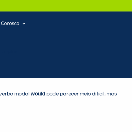
e Conosco
would
o verbo modal
pode parecer meio difícil, mas