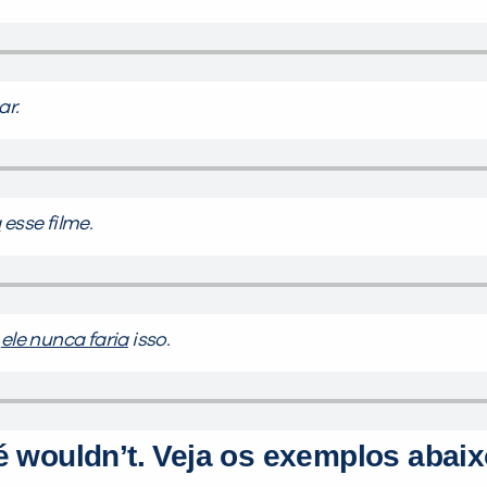
ar.
a
esse filme.
,
ele nunca faria
isso.
 é
wouldn’t
. Veja os exemplos abaix