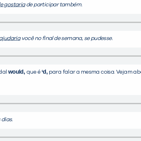
le gostaria
de participar também.
 ajudaria
você no final de semana, se pudesse.
would,
‘d,
dal
que é
para falar a mesma coisa. Vejam ab
 dias.