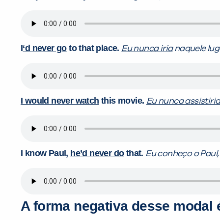
I
‘d never go
to that place.
Eu nunca iria
naquele lug
I would never watch
this movie.
Eu nunca assistiri
I know Paul,
he’d never do
that.
Eu conheço o Paul
A forma negativa desse modal