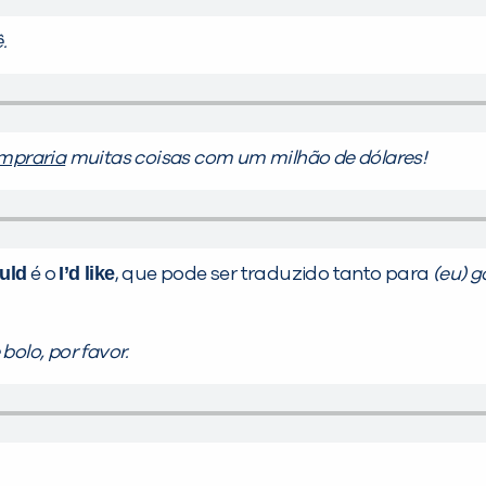
.
mpraria
muitas coisas com um milhão de dólares!
uld
I’d like
é o
, que pode ser traduzido tanto para
(eu) g
olo, por favor.