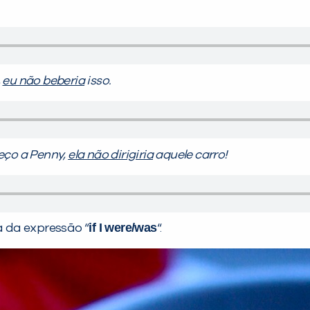
,
eu não beberia
isso.
eço a Penny,
ela não dirigiria
aquele carro!
if I were/was
 da expressão “
“.