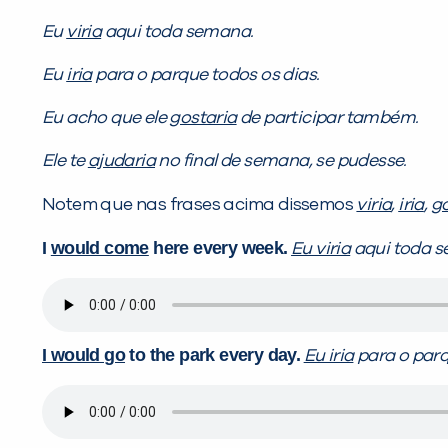
Eu
viria
aqui toda semana.
Eu
iria
para o parque todos os dias.
Eu acho que ele
gostaria
de participar também.
Ele te
ajudaria
no final de semana, se pudesse.
Notem que nas frases acima dissemos
viria
,
iria
,
go
I
would come
here every week.
Eu viria
aqui toda 
I would go
to the park every day.
Eu iria
para o parq