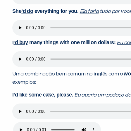
She
‘d do
everything for you.
Ela faria
tudo por você
I
‘d buy
many things with one million dollars!
Eu co
wo
Uma combinação bem comum no inglês com o
exemplos:
I’d like
some cake, please.
Eu queria
um pedaço de b