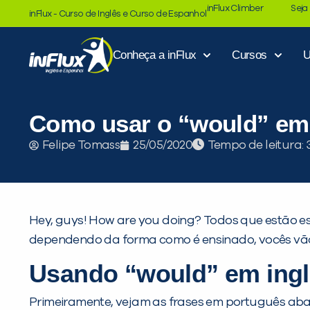
inFlux Climber
Seja
inFlux - Curso de Inglês e Curso de Espanhol
Conheça a inFlux
Cursos
U
Como usar o “would” em 
Tempo de leitura:
Felipe Tomass
25/05/2020
Hey, guys! How are you doing? Todos que estão e
dependendo da forma como é ensinado, vocês vão 
Usando “would” em ing
Primeiramente, vejam as frases em português aba