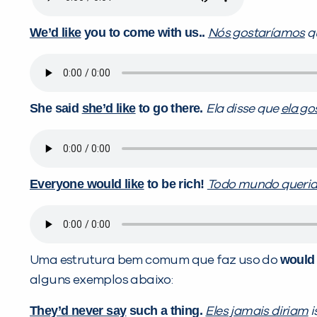
We’d like
you to come with us..
Nós gostaríamos
q
She said
she’d like
to go there.
Ela disse que
ela go
Everyone would like
to be rich!
Todo mundo queri
would
Uma estrutura bem comum que faz uso do
alguns exemplos abaixo:
They’d
never say
such a thing.
Eles jamais diriam
i