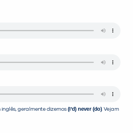
(I’d) never (do)
em inglês, geralmente dizemos
. Vejam