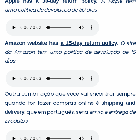
Apple has
a
30-day return policy
.
A Apple tem
uma
p
olítica de devolução de 30 dias
.
Amazon website
has
a
1
5-day return policy
.
O site
da
Amazon tem
uma
polít
ica de devolução de 15
dias
.
Outra combinação que você vai encontrar sempre
shipping and
quando for fazer compras online é
delivery
, que em português, seria
envio e entrega de
produtos.