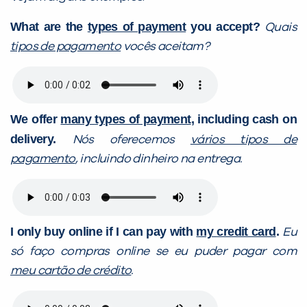
What are the
types of payment
you accept?
Quais
tipos de pagamento
vocês aceitam?
We offer
many
typ
es of payment
, including cash on
delivery.
Nós oferecemos
vários
tip
os de
pagamento
, incluindo dinheiro na entrega.
I only buy online if I can pay with
my
c
redit card
.
Eu
só faço compras online se eu puder pagar com
meu
c
artão de crédito
.