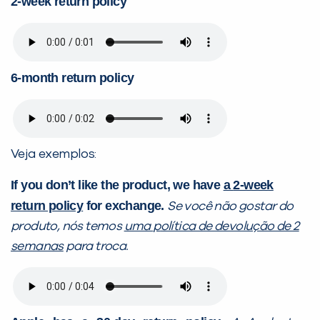
2-week return policy
6-month return policy
Veja exemplos:
If you don’t like the product, we have
a
2
-week
return policy
for exchange.
Se você não gostar do
produto, nós temos
uma
p
olítica de devolução de 2
semanas
para troca.