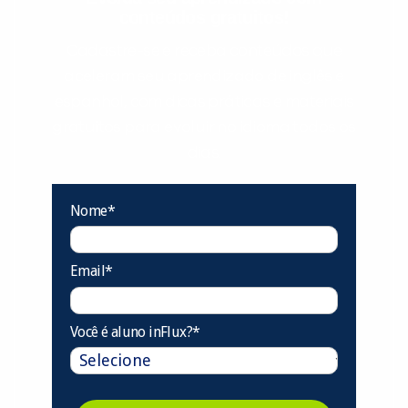
conteúdos gratuitos!
Cadastre-se e receba conteúdos que
aceleram seu aprendizado de inglês e
espanhol, com dicas práticas e materiais
gratuitos para evoluir no idioma todos os
dias.
Nome*
Email*
Você é aluno inFlux?*