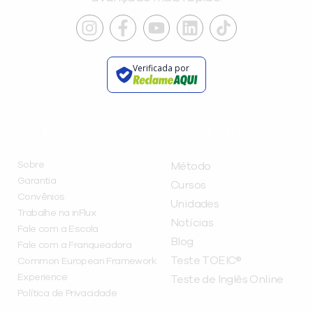
Verificada por
INSTITUCIONAL
A INFLUX
Sobre
Método
Garantia
Cursos
Convênios
Unidades
Trabalhe na inFlux
Notícias
Fale com a Escola
Blog
Fale com a Franqueadora
Teste TOEIC®
Common European Framework
Experience
Teste de Inglês Online
Política de Privacidade