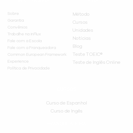
INSTITUCIONAL
A INFLUX
Sobre
Método
Garantia
Cursos
Convênios
Unidades
Trabalhe na inFlux
Notícias
Fale com a Escola
Blog
Fale com a Franqueadora
Teste TOEIC®
Common European Framework
Experience
Teste de Inglês Online
Política de Privacidade
CURSOS
Curso de Espanhol
Curso de Ingês
FRANQUEADORA