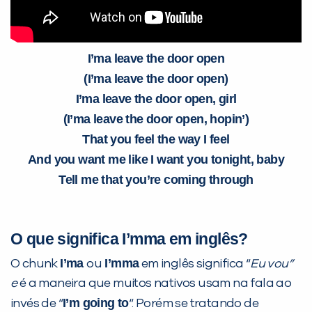
I’ma leave the door open
(I’ma leave the door open)
I’ma leave the door open, girl
(I’ma leave the door open, hopin’)
That you feel the way I feel
And you want me like I want you tonight, baby
Tell me that you’re coming through
O que significa I’mma em inglês?
I’ma
I’mma
O chunk
ou
em inglês significa “
Eu vou”
e
é a maneira que muitos nativos usam na fala ao
I’m going to
invés de “
“. Porém se tratando de