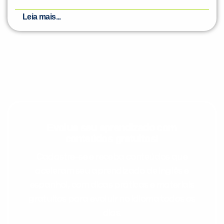
Leia mais...
Evolua seu aprendizado com
conteúdos gratuitos!
Cadastre-se e receba conteúdos que
aceleram seu aprendizado de inglês e
espanhol, com dicas práticas e materiais
gratuitos para evoluir no idioma todos os
dias.