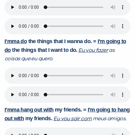
I’mma do
the things that I wanna do. =
I’m going to
do
the things that I want to do.
Eu vou fazer
as
coisas que eu quero.
I’mma hang out with
my friends. =
I’m going to hang
out with
my friends.
Eu vou sair com
meus amigos.