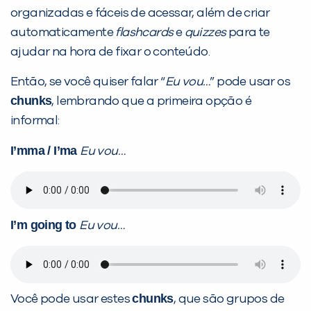
organizadas e fáceis de acessar, além de criar
automaticamente
flashcards
e
quizzes
para te
ajudar na hora de fixar o conteúdo.
Então, se você quiser falar “
Eu vou…
” pode usar os
chunks
, lembrando que a primeira opção é
informal:
I’mma / I’ma
Eu vou…
I’m going to
Eu vou…
chunks
Você pode usar estes
, que são grupos de