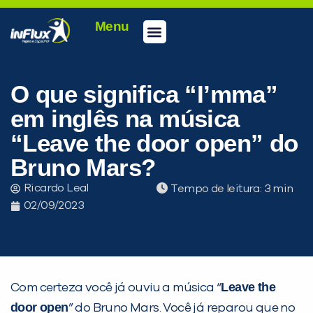
Menu
O que significa “I’mma”
em inglês na música
“Leave the door open” do
Bruno Mars?
Ricardo Leal
Tempo de leitura:
02/09/2023
Leave the
Com certeza você já ouviu a música “
door open
” do Bruno Mars. Você já reparou que no