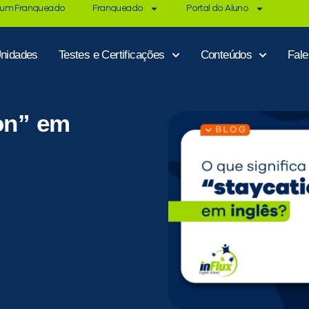
 um Franqueado
Franqueado
Portal do Aluno
nidades
Testes e Certificações
Conteúdos
Fal
ion” em