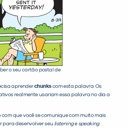
ber o seu cartão postal de
chunks
recisa aprender
com esta palavra. Os
tivos realmente usariam essa palavra no dia a
do com que você se comunique com muito mais
tir para desenvolver seu
listening
e
speaking
.