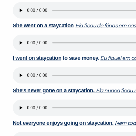
She went on a staycation
.
Ela ficou de férias em cas
I went on staycation
to save money.
Eu fiquei em c
She’s never gone on a staycation.
Ela nunca
ficou 
Not everyone enjoys going on staycation
.
Nem todo