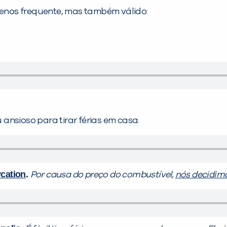
 menos frequente, mas também válido:
 ansioso para tirar férias em casa.
ycation
.
Por causa do preço do combustível,
nós decidimo