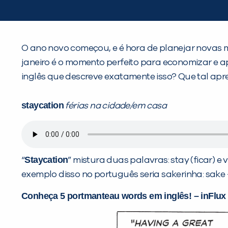
O ano novo começou, e é hora de planejar novas 
janeiro é o momento perfeito para economizar e a
inglês que descreve exatamente isso? Que tal apren
staycation
férias na cidade/em casa
Staycation
“
” mistura duas palavras: stay (ficar) e
exemplo disso no português seria sakerinha: sake +
Conheça 5 portmanteau words em inglês! – inFlux