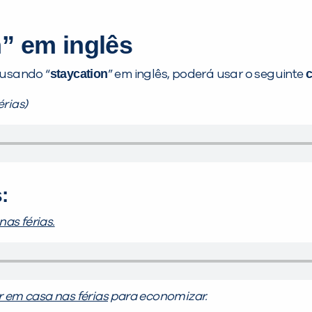
” em inglês
staycation
 usando “
” em inglês, poderá usar o seguinte
érias)
:
nas férias.
r em casa nas férias
para economizar.