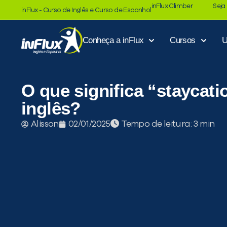
inFlux Climber
Seja
inFlux - Curso de Inglês e Curso de Espanhol
Conheça a inFlux
Cursos
U
O que significa “staycat
inglês?
Tempo de leitura:
Alisson
02/01/2025