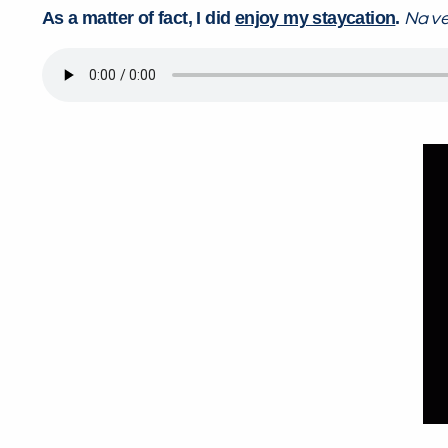
As a matter of fact, I did
enjoy my staycation
.
Na ve