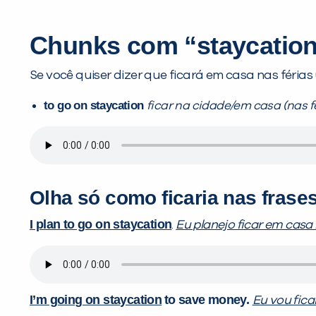
Chunks com “staycation
Se você quiser dizer que ficará em casa nas férias
to go on staycation
ficar na cidade/em casa (nas f
Olha só como ficaria nas frases
I plan to go on staycation
.
Eu planejo ficar em casa 
I’m going on staycation
to save money.
Eu vou fica