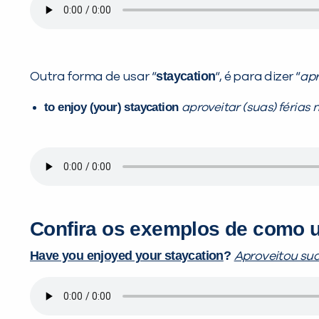
staycation
Outra forma de usar “
“, é para dizer “
apr
to enjoy (your) staycation
aproveitar (suas) férias
Confira os exemplos de como u
Have you enjoyed your staycation
?
Aproveitou sua