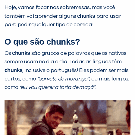
Hoje, vamos focar nas sobremesas, mas você
chunks
também vai aprender alguns
para usar
para pedir qualquer tipo de comida!
O que são chunks?
chunks
Os
são grupos de palavras que os nativos
sempre usam no dia a dia. Todas as línguas têm
chunks
, inclusive o português! Eles podem ser mais
curtos, como
“sorvete de morango”
, ou mais longos,
como
“eu vou querer a torta de maçã”
.