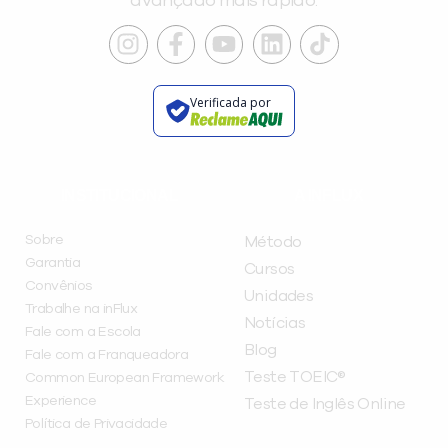
avançado mais rápido.
Verificada por
INSTITUCIONAL
A INFLUX
Sobre
Método
Garantia
Cursos
Convênios
Unidades
Trabalhe na inFlux
Notícias
Fale com a Escola
Blog
Fale com a Franqueadora
Teste TOEIC®
Common European Framework
Experience
Teste de Inglês Online
Política de Privacidade