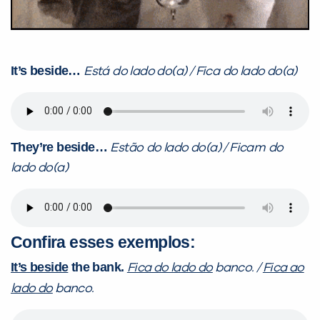
It’s beside…
Está
do lado do(a) / Fica
do lado do(a)
They’re beside…
Estão
do lado do(a) / Ficam
do
lado do(a)
Confira esses exemplos:
It’s beside
the bank.
Fica do lado do
banco. /
Fica ao
lado do
banco.