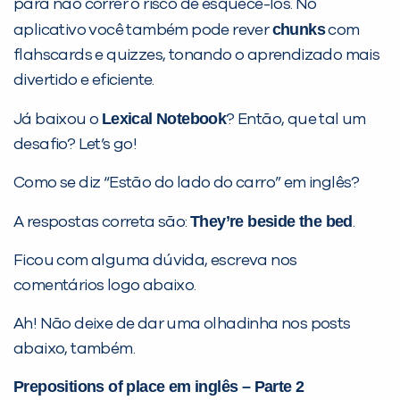
para não correr o risco de esquecê-los. No
chunks
aplicativo você também pode rever
com
flahscards e quizzes, tonando o aprendizado mais
divertido e eficiente.
Lexical Notebook
Já baixou o
? Então, que tal um
desafio? Let’s go!
Como se diz “Estão do lado do carro” em inglês?
They’re beside the bed
A respostas correta são:
.
Ficou com alguma dúvida, escreva nos
comentários logo abaixo.
Ah! Não deixe de dar uma olhadinha nos posts
abaixo, também.
Prepositions of place em inglês – Parte 2