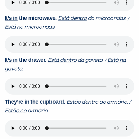
It’s in
the microwave.
Está dentro
do
microondas. /
Está
no
microondas.
It’s in
the drawer.
Está dentro
da gaveta. /
Está na
gaveta.
They’re in
the cupboard.
Estão dentro
do armário. /
Estão no
armário.