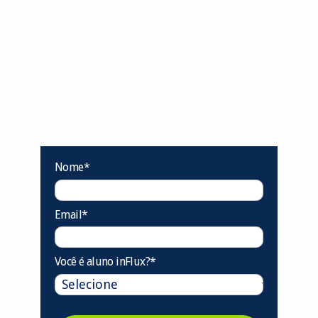
Evolua seu aprendizado com
conteúdos gratuitos!
Cadastre-se e receba conteúdos que
aceleram seu aprendizado de inglês e
espanhol, com dicas práticas e materiais
gratuitos para evoluir no idioma todos os
dias.
Nome*
Email*
Você é aluno inFlux?*