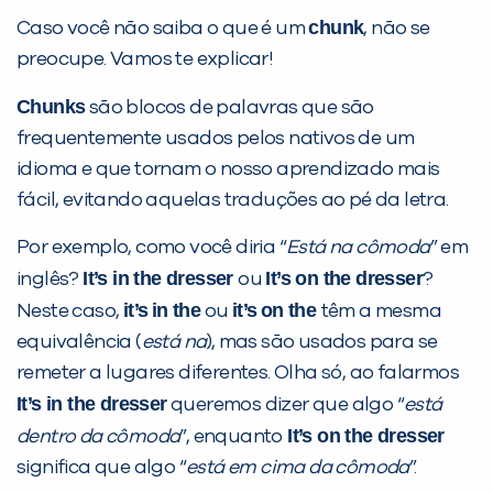
chunk
Caso você não saiba o que é um
, não se
preocupe. Vamos te explicar!
Chunks
são blocos de palavras que são
frequentemente usados pelos nativos de um
idioma e que tornam o nosso aprendizado mais
fácil, evitando aquelas traduções ao pé da letra.
Por exemplo, como você diria “
Está na cômoda
” em
It’s in the dresser
It’s on the dresser
inglês?
ou
?
it’s
in the
it’s
on the
Neste caso,
ou
têm a mesma
equivalência (
está na
), mas são usados para se
remeter a lugares diferentes. Olha só, ao falarmos
It’s in the dresser
queremos dizer que algo “
está
It’s on the dresser
dentro da cômoda
”, enquanto
significa que algo “
está em cima da cômoda
”.