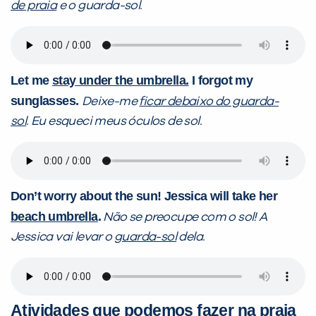
de praia
e o guarda-sol.
Let me
stay under the umbrella.
I forgot my
sunglasses.
Deixe-me
ficar debaixo do guarda-
sol
.
Eu esqueci meus óculos de sol.
Don’t worry about the sun! Jessica will take her
beach umbrella
.
Não se preocupe com o sol! A
Jessica vai levar o
guarda-sol
dela.
Atividades que podemos fazer na praia