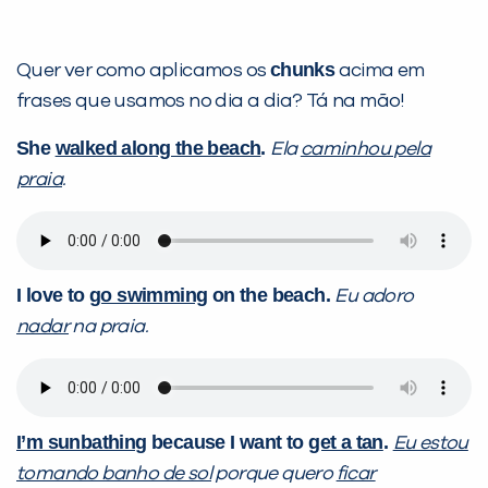
chunks
Quer ver como aplicamos os
acima em
frases que usamos no dia a dia? Tá na mão!
She
walked along the beach
.
Ela
caminhou pela
praia
.
I love to
go swimming
on the beach.
Eu adoro
nadar
na praia.
I’m sunbathing
because I want to
get a tan
.
Eu estou
tomando banho de sol
porque quero
ficar