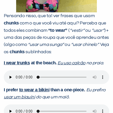
Pensando nisso, que tal ver frases que usam
chunks
com o que você viu até aqui? Perceba que
“to wear”
todos eles combinam
(
“vestir”
ou
”usar”
) +
uma das peças de roupa que você aprendeu antes
(algo como
“usar uma sunga”
ou
“usar chinelo”
. Veja
chunks
os
sublinhados:
I wear trunks
at the beach.
Eu uso calção
na praia.
I prefer
to wear a bikini
than a one-piece.
Eu prefiro
usar um biquíni
do que um maiô.