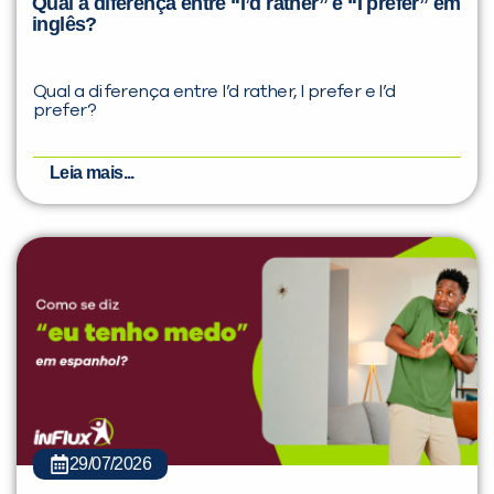
Qual a diferença entre “I’d rather” e “I prefer” em
inglês?
Qual a diferença entre I’d rather, I prefer e I’d
prefer?
Leia mais...
29/07/2026