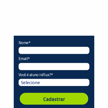
Cadastre-se e receba conteúdos que
aceleram seu aprendizado de inglês e
espanhol, com dicas práticas e materiais
gratuitos para evoluir no idioma todos os
dias.
Nome*
Email*
Você é aluno inFlux?*
Cadastrar