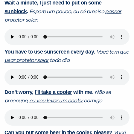
Wait a minute, I just need
to put on some
sunblock
.
Espere um pouco, eu só preciso
passar
protetor solar
.
You have
to use sunscreen
every day.
Você tem que
usar protetor solar
todo dia.
Don’t worry,
I’ll take a cooler
with me.
Não se
preocupe,
eu vou levar um cooler
comigo.
Can you put some beer
in the cooler
, please?
Você