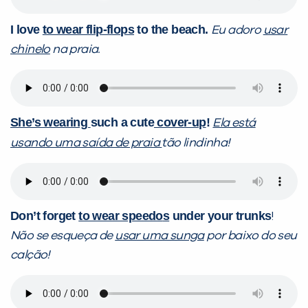
I love
to wear flip-flops
to the beach.
Eu adoro
usar
chinelo
na praia.
She’s wearing
such a cute
cover-up
!
Ela
está
usando uma saída de praia
tão lindinha!
Don’t forget
to wear speedo
s
under your trunks
!
Não se esqueça de
usar uma sunga
por baixo do seu
calção!