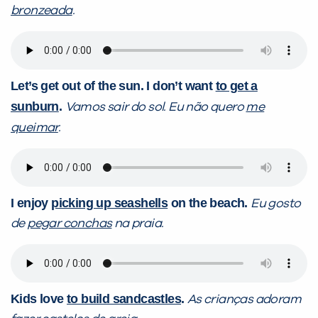
bronzeada
.
Let’s get out of the sun. I don’t want
to get a
sunburn
.
Vamos sair do sol. Eu não quero
me
queimar
.
I enjoy
picking up seashells
on the beach.
Eu gosto
de
pegar conchas
na praia.
Kids love
to build sandcastles
.
As crianças adoram