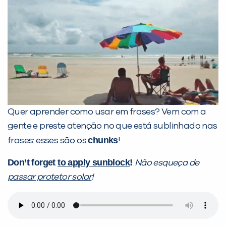
Quer aprender como usar em frases? Vem com a
gente e preste atenção no que está sublinhado nas
chunks
frases: esses são os
!
Don’t forget
to apply sunblock
!
Não esqueça de
passar protetor solar
!