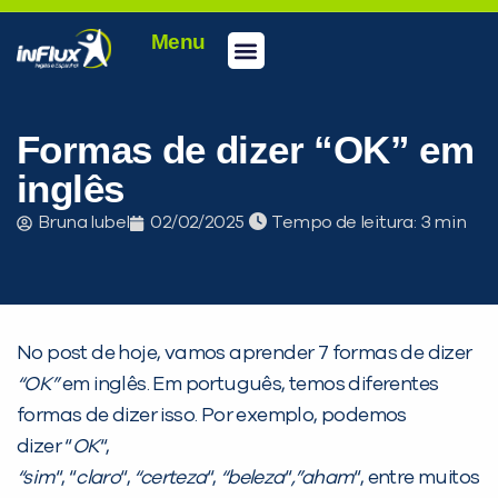
Menu
Conheça a inFlux
Testes e Certificações
Fale Conosco
Portal do aluno
inFlux Climber
Seja um franqueado
Formas de dizer “OK” em
inglês
Bruna Iubel
02/02/2025
Tempo de leitura:
No post de hoje, vamos aprender 7 formas de dizer
“OK”
em inglês. Em português, temos diferentes
formas de dizer isso. Por exemplo, podemos
dizer “
OK
“,
“sim
“, “
claro
“,
“certeza
“,
“beleza
“
,”aham
“, entre muitos