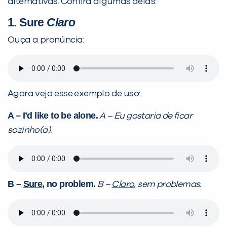
alternativas. Confira algumas delas:
1. Sure
Claro
Ouça a pronúncia:
VOLTAR
Agora veja esse exemplo de uso:
A – I’d like to be alone.
A – Eu gostaria de ficar
sozinho(a).
B
–
Sure
, no problem.
B –
Claro
, sem problemas.