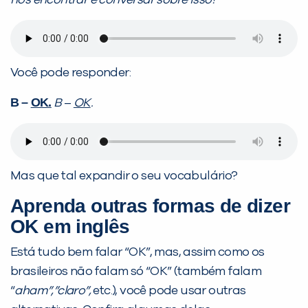
nos encontrar e conversar sobre isso?
Você pode responder:
Preencha com seus dados abaixo e
B
–
OK.
B
–
OK
.
já vamos te colocar em contato
com a
:
Mas que tal expandir o seu vocabulário?
Aprenda outras formas de dizer
OK em inglês
Está tudo bem falar “OK”, mas, assim como os
brasileiros não falam só “OK” (também falam
Você é aluno inFlux?
“
aham”,”claro”,
etc.), você pode usar outras
Sim
Não