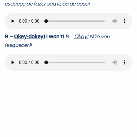
esqueça de fazer sua lição de casa!
B –
Okey-dokey!
I won’t!
B –
Okay!
Não vou
(esquecer)!