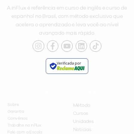
A inFlux é referência em curso de inglês e curso de
espanhol no Brasil, com método exclusivo que
acelera o aprendizado e leva você ao nível
avançado mais rápido.
Verificada por
INSTITUCIONAL
A INFLUX
Sobre
Método
Garantia
Cursos
Convênios
Unidades
Trabalhe na inFlux
Notícias
Fale com a Escola