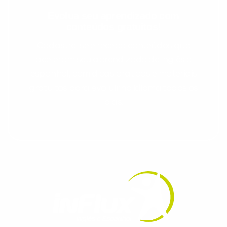
Evolua seu aprendizado com
conteúdos gratuitos!
Cadastre-se e receba conteúdos que
aceleram seu aprendizado de inglês e
espanhol, com dicas práticas e materiais
gratuitos para evoluir no idioma todos os
dias.