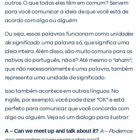
outros. O que todos eles têm em comum? Servem
para você comunicar a ideia de que você está de
acordo com algo ou alguém.
Ou seja, essas palavras funcionam como
unidades
de significado
: uma palavra só, que significa uma
PEÇA UMA DEMONSTRAÇÃO DE MÉTODO
ideia inteira. Além disso, são
muito
comuns para os
nativos do português, não é? Até mesmo o
“aham”
,
que não necessariamente é uma palavra, também
Desculpe!
representa uma unidade de significado.
Não encontramos nenhuma unidade
Isso também acontece em outras línguas. No
inFlux nesta cidade ou bairro que
inglês, por exemplo, você pode dizer “OK” e está
você digitou.
perfeito para comunicar que você concorda com
algo ou alguém. Veja só um diálogo para ilustrar:
A
– Can we meet up and talk about it?
A
–
Podemos