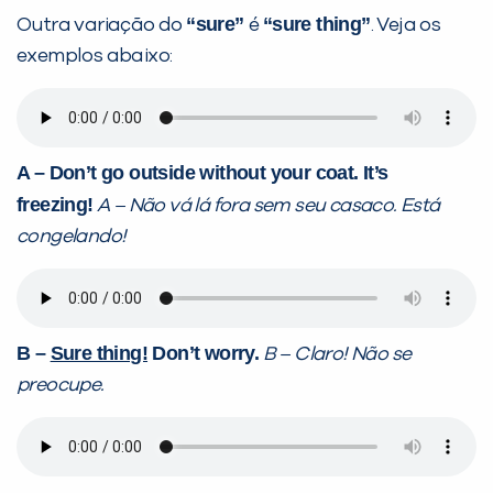
“sure”
“sure thing”
Outra variação do
é
. Veja os
exemplos abaixo:
A – Don’t go outside without your coat. It’s
freezing!
A – Não vá lá fora sem seu casaco. Está
congelando!
B
–
Sure thing!
Don’t worry.
B – Claro! Não se
preocupe.