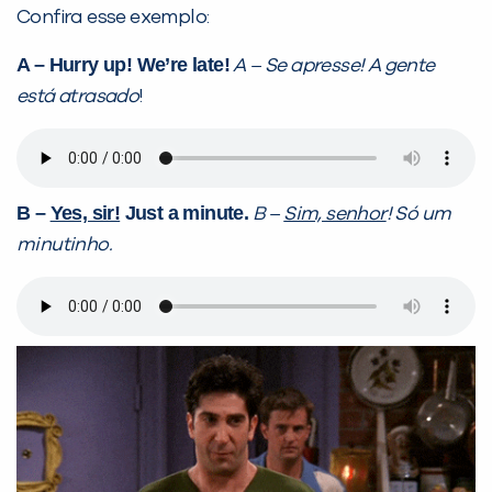
Confira esse exemplo:
A – Hurry up! We’re late!
A – Se apresse! A gente
está atrasado
!
B –
Yes, sir!
Just a minute.
B –
Sim, senhor
! Só um
minutinho.