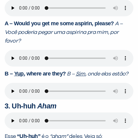
A
–
Would you get me some aspirin, please?
A –
Você poderia pegar uma aspirina pra mim, por
favor?
B
–
Yup
, where are they?
B –
Sim
, onde elas estão?
3. Uh-huh
Aham
“Uh-huh”
Esse
é o
“aham”
deles. Veja só: