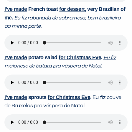
I’ve made
French toast
for dessert
, very Brazilian of
me.
Eu fiz
rabanada
de sobremesa,
bem brasileiro
da minha parte.
I’ve made
potato salad
for Christmas Eve
.
Eu fiz
maionese de batata
pra véspera de Natal.
I’ve made
sprouts
for Christmas Eve
.
Eu fiz couve
de Bruxelas pra véspera de Natal.