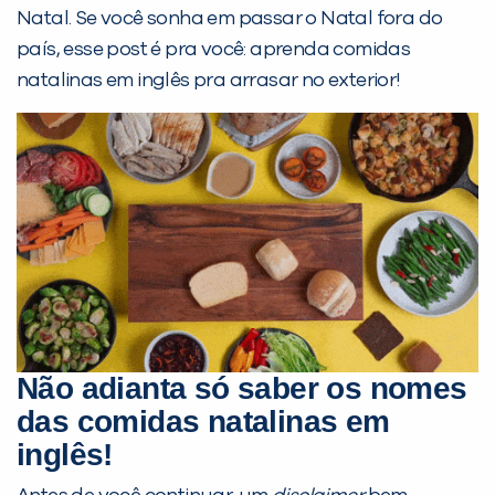
Natal. Se você sonha em passar o Natal fora do
país, esse post é pra você: aprenda comidas
natalinas em inglês pra arrasar no exterior!
PEÇA UMA DEMONSTRAÇÃO DE MÉTODO
Não adianta só saber os nomes
Desculpe!
das comidas natalinas em
Não encontramos nenhuma unidade
inglês!
inFlux nesta cidade ou bairro que