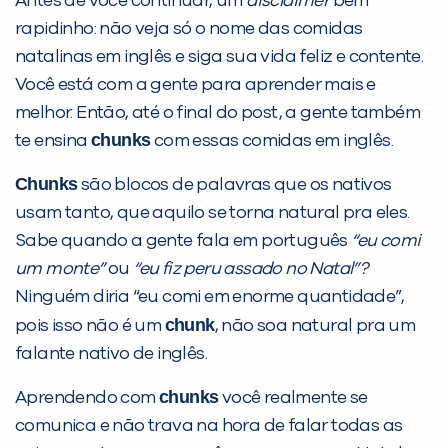
você digitou.
Antes de você continuar, um
disclaimer
bem
rapidinho: não veja só o nome das comidas
natalinas em inglês e siga sua vida feliz e contente.
Você está com a gente para aprender mais e
melhor. Então, até o final do post, a gente também
chunks
te ensina
com essas comidas em inglês.
Chunks
são blocos de palavras que os nativos
usam tanto, que aquilo se torna natural pra eles.
Sabe quando a gente fala em português
“eu comi
Preencha com seus dados abaixo e
um monte”
ou
“eu fiz peru assado no Natal”?
já vamos te colocar em contato
Ninguém diria “eu comi em enorme quantidade”,
com a
:
chunk
pois isso não é um
, não soa natural pra um
falante nativo de inglês.
chunks
Aprendendo com
você realmente se
comunica e não trava na hora de falar todas as