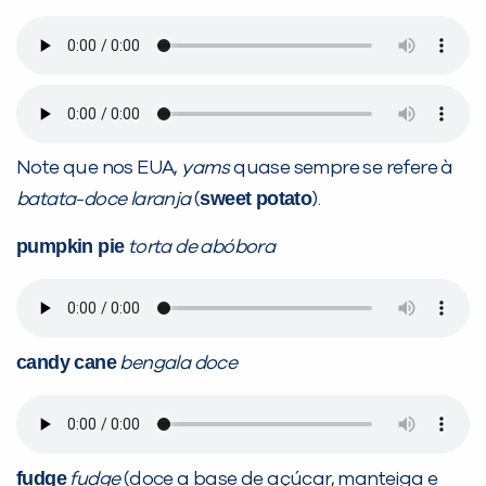
Note que nos EUA,
yams
quase sempre se refere à
sweet potato
batata-doce laranja
(
).
pumpkin pie
torta de abóbora
candy cane
bengala doce
fudge
fudge
(doce a base de açúcar, manteiga e