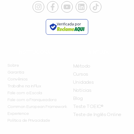
Verificada por
INSTITUCIONAL
A INFLUX
Sobre
Método
Garantia
Cursos
Convênios
Unidades
Trabalhe na inFlux
Notícias
Fale com a Escola
Blog
Fale com a Franqueadora
Teste TOEIC®
Common European Framework
Experience
Teste de Inglês Online
Política de Privacidade