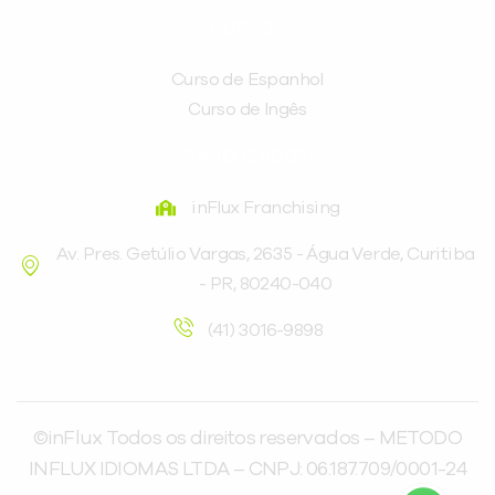
CURSOS
Curso de Espanhol
Curso de Ingês
FRANQUEADORA
inFlux Franchising
Av. Pres. Getúlio Vargas, 2635 - Água Verde, Curitiba
- PR, 80240-040
(41) 3016-9898
©inFlux Todos os direitos reservados – METODO
INFLUX IDIOMAS LTDA – CNPJ: 06.187.709/0001-24