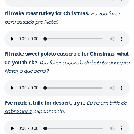
I’ll make
roast turkey
for Christmas
.
Eu vou fazer
peru assado
pro Natal.
I’ll make
sweet potato casserole
for Christmas
, what
do you think?
Vou fazer
caçarola de batata doce
pro
Natal
, o que acha?
I’ve made
a trifle
for dessert
, try it.
Eu fiz
um trifle de
sobremesa
, experimente.