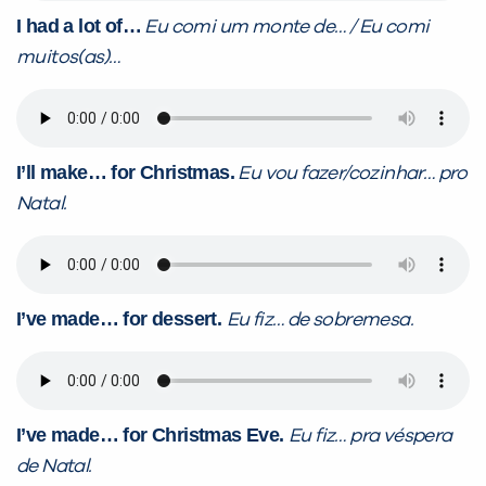
I had a lot of…
Eu comi um monte de… / Eu comi
muitos(as)…
I’ll make… for Christmas.
Eu vou fazer/cozinhar… pro
Natal.
I’ve made… for dessert.
Eu fiz… de sobremesa.
I’ve made… for Christmas Eve.
Eu fiz… pra véspera
de Natal.