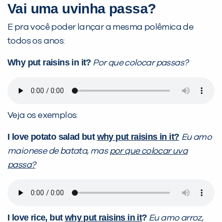
Vai uma uvinha passa?
E pra você poder lançar a mesma polêmica de
todos os anos:
Why put raisins in it?
Por que colocar passas?
Veja os exemplos:
I love potato salad but
why put raisins in it?
Eu amo
maionese de batata, mas
por que colocar uva
passa?
I love rice, but
why put raisins in it
?
Eu amo arroz,