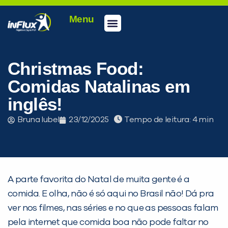
Menu
Conheça a inFlux
Testes e Certificações
Fale Conosco
Portal do aluno
inFlux Climber
Seja um franqueado
Christmas Food:
Comidas Natalinas em
inglês!
Bruna Iubel
23/12/2025
Tempo de leitura:
A parte favorita do Natal de muita gente é a
comida. E olha, não é só aqui no Brasil não! Dá pra
ver nos filmes, nas séries e no que as pessoas falam
pela internet que comida boa não pode faltar no