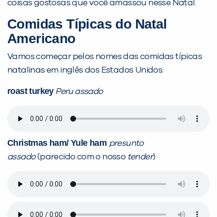
coisas gostosas que você amassou nesse Natal.
Comidas Típicas do Natal
Americano
Você é aluno inFlux?
Vamos começar pelos nomes das comidas típicas
Sim
Não
natalinas em inglês dos Estados Unidos:
roast turkey
Peru assado
VOLTAR
Christmas ham/
Yule
ham
presunto
assado
(parecido com o nosso
tender
)