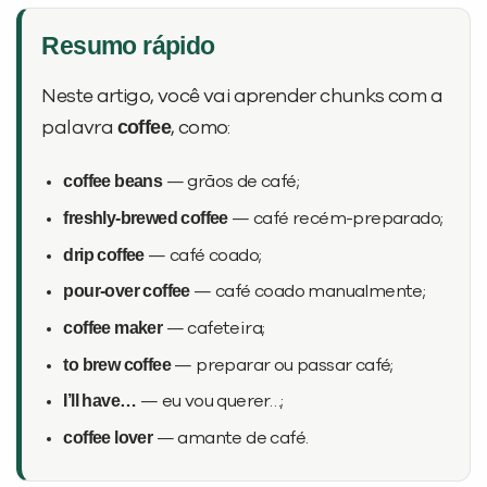
Resumo rápido
Desculpe!
Não encontramos nenhuma unidade
Neste artigo, você vai aprender chunks com a
inFlux nesta cidade ou bairro que
coffee
palavra
, como:
você digitou.
coffee beans
— grãos de café;
freshly-brewed coffee
— café recém-preparado;
drip coffee
— café coado;
pour-over coffee
— café coado manualmente;
coffee maker
— cafeteira;
to brew coffee
— preparar ou passar café;
I’ll have…
— eu vou querer…;
Preencha com seus dados abaixo e
coffee lover
— amante de café.
já vamos te colocar em contato
com a
: