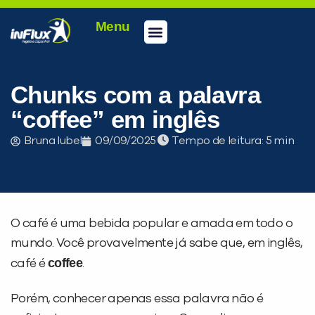
Menu
Conheça a inFlux
Testes e Certificações
Fale Conosco
Portal do aluno
inFlux Climber
Seja um franqueado
Chunks com a palavra
“coffee” em inglês
Bruna Iubel
09/09/2025
Tempo de leitura:
O café é uma bebida popular e amada em todo o
mundo. Você provavelmente já sabe que, em inglês,
coffee
café é
.
Porém, conhecer apenas essa palavra não é