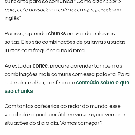
suficiente para se comunicar. Como dizer
coar o
café
,
café passado
ou
café recém-preparado
em
inglês?
chunks
Por isso, aprenda
em vez de palavras
soltas. Eles são combinações de palavras usadas
juntas com frequência no idioma.
coffee
Ao estudar
, procure aprender também as
combinações mais comuns com essa palavra. Para
conteúdo sobre o que
entender melhor, confira este
são chunks
.
Com tantas cafeterias ao redor do mundo, esse
vocabulário pode ser útil em viagens, conversas e
situações do dia a dia. Vamos começar?
PEÇA UMA DEMONSTRAÇÃO DE MÉTODO