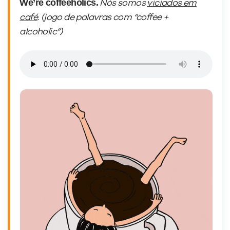
We’re coffeeholics.
Nós somos
viciados em
café
. (jogo de palavras com “coffee +
alcoholic”)