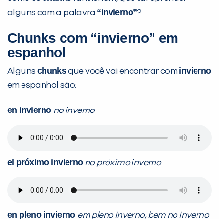
“invierno”
alguns com a palavra
?
Chunks com “invierno” em
Você é aluno inFlux?
espanhol
Sim
Não
chunks
invierno
Alguns
que você vai encontrar com
em espanhol são:
en invierno
no inverno
VOLTAR
el próximo invierno
no próximo inverno
en pleno invierno
em pleno inverno, bem no inverno