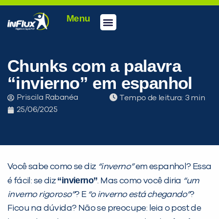
Menu
Conheça a inFlux
Testes e Certificações
Fale Conosco
Portal do aluno
inFlux Climber
Seja um franqueado
Chunks com a palavra
“invierno” em espanhol
Priscila Rabanéa
Tempo de leitura:
25/06/2025
Você sabe como se diz
“inverno”
em espanhol? Essa
“invierno”
é fácil: se diz
. Mas como você diria
“um
inverno rigoroso”
? E
“o inverno está chegando”
?
Ficou na dúvida? Não se preocupe: leia o post de