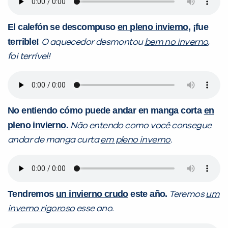
El calefón se descompuso
en pleno invierno
,
¡
fue
terrible!
O aquecedor desmontou
bem no inverno
,
foi terrível!
No entiendo cómo puede andar en manga corta
en
pleno invierno
.
Não entendo como você consegue
andar de manga curta
em pleno inverno
.
Tendremos
un invierno crudo
este año.
Teremos
um
inverno rigoroso
esse ano.