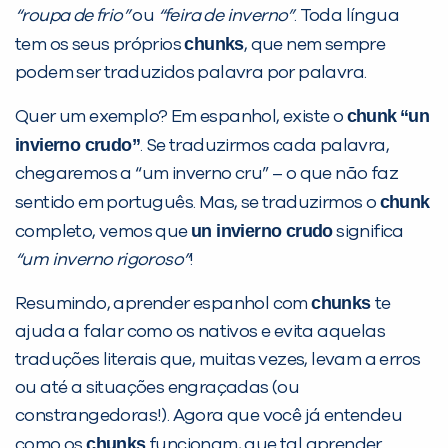
você digitou.
“roupa de frio”
ou
“feira de inverno”
. Toda língua
chunks
tem os seus próprios
, que nem sempre
podem ser traduzidos palavra por palavra.
chunk
“un
Quer um exemplo? Em espanhol, existe o
invierno crudo”
. Se traduzirmos cada palavra,
chegaremos a “um inverno cru” – o que não faz
chunk
sentido em português. Mas, se traduzirmos o
un invierno crudo
completo, vemos que
significa
Preencha com seus dados abaixo e
“um inverno rigoroso”
!
já vamos te colocar em contato
chunks
Resumindo, aprender espanhol com
te
com a
:
ajuda a falar como os nativos e evita aquelas
traduções literais que, muitas vezes, levam a erros
ou até a situações engraçadas (ou
constrangedoras!). Agora que você já entendeu
chunks
como os
funcionam, que tal aprender