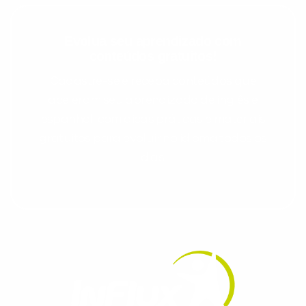
Evolua seu aprendizado com
conteúdos gratuitos!
Cadastre-se e receba conteúdos que
aceleram seu aprendizado de inglês e
espanhol, com dicas práticas e materiais
gratuitos para evoluir no idioma todos os
dias.