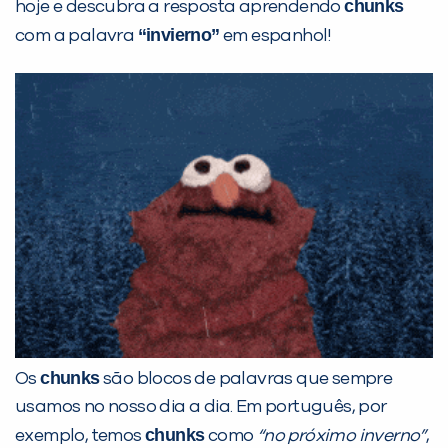
chunks
hoje e descubra a resposta aprendendo
“invierno”
com a palavra
em espanhol!
PEÇA UMA DEMONSTRAÇÃO DE MÉTODO
Desculpe!
chunks
Os
são blocos de palavras que sempre
Não encontramos nenhuma unidade
usamos no nosso dia a dia. Em português, por
inFlux nesta cidade ou bairro que
chunks
exemplo, temos
como
“no próximo inverno”
,