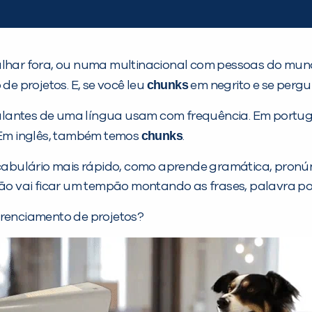
alhar fora, ou numa multinacional com pessoas do mund
chunks
e projetos. E, se você leu
em negrito e se pergu
alantes de uma língua usam com frequência. Em portug
chunks
 Em inglês, também temos
.
cabulário mais rápido, como aprende gramática, pronún
 não vai ficar um tempão montando as frases, palavra p
erenciamento de projetos?