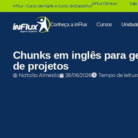
inFlux Climber
Seja
inFlux - Curso de Inglês e Curso de Espanhol
Conheça a inFlux
Cursos
Unidad
Chunks em inglês para g
de projetos
Tempo de leitur
Natalia Almeida
28/06/2026