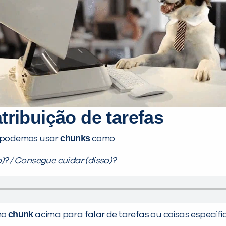
tribuição de tarefas
chunks
s, podemos usar
como…
)? / Consegue cuidar (disso)?
chunk
no
acima para falar de tarefas ou coisas específi