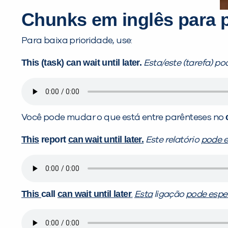
Chunks em inglês para p
Para baixa prioridade, use:
This (task) can wait until later.
Esta/este (tarefa) po
Você pode mudar o que está entre parênteses no
This
report
can wait until later.
Este relatório
pode e
This
call
can wait until later
.
Esta
ligação
pode esper