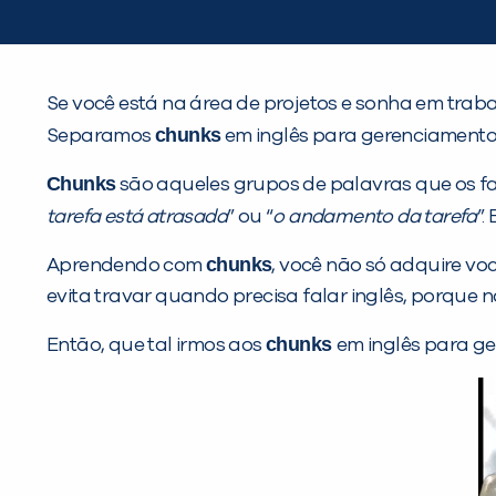
Se você está na área de projetos e sonha em trab
chunks
Separamos
em inglês para gerenciamento d
Chunks
são aqueles grupos de palavras que os f
tarefa está atrasada
” ou “
o andamento da tarefa
”.
chunks
Aprendendo com
, você não só adquire vo
evita travar quando precisa falar inglês, porque
chunks
Então, que tal irmos aos
em inglês para g