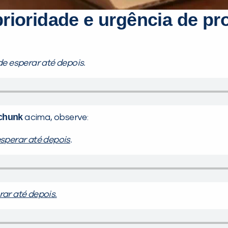
rioridade e urgência de pr
de esperar até depois.
chunk
acima, observe:
sperar até depois
.
ar até depois.