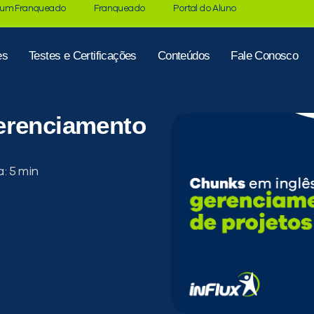
 um Franqueado
Franqueado
Portal do Aluno
es
Testes e Certificações
Conteúdos
Fale Conosco
erenciamento
a: