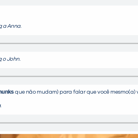
a
a Anna.
a
o John.
hunks
que não mudam) para falar que você mesmo(a) v
.