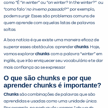
como “É “in winter” ou “on winter? In the winter?” ou
“como falo ‘
no inverno passado
?’” por exemplo,
podem surgir. Esses são problemas comuns de
quem aprende com aquelas listas de palavras
soltas.
A boa notícia é que existe uma maneira eficaz de
chunks
superar esses obstáculos: aprender
. Hoje,
chunks
vamos explorar
com a palavra “winter” em
inglês, que irão enriquecer seu vocabulário e te dar
mais confiança ao se expressar.
O que são chunks e por que
aprender chunks é importante?
Chunks
são combinações de palavras que são
aprendidas e usadas como uma unidade única.
PEÇA UMA DEMONSTRAÇÃO DE MÉTODO