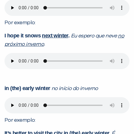
Por exemplo:
I hope it snows
next winter
.
Eu espero que neve
no
próximo inverno
.
in (the) early winter
no início do inverno
Por exemplo:
It’s better to visit the city
in (the) early winter
.
É