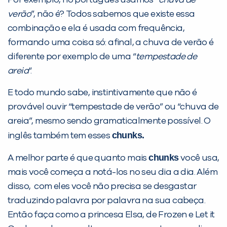
Por exemplo, no português usamos “
chuva de
verão
”, não é? Todos sabemos que existe essa
Desculpe!
combinação e ela é usada com frequência,
Não encontramos nenhuma unidade
formando uma coisa só: afinal, a chuva de verão é
inFlux nesta cidade ou bairro que
diferente por exemplo de uma “
tempestade de
você digitou.
areia
“.
E todo mundo sabe, instintivamente que não é
provável ouvir “tempestade de verão” ou “chuva de
areia”, mesmo sendo gramaticalmente possível. O
chunks.
inglês também tem esses
chunks
A melhor parte é que quanto mais
você usa,
mais você começa a notá-los no seu dia a dia. Além
disso, com eles você não precisa se desgastar
Preencha com seus dados abaixo e
traduzindo palavra por palavra na sua cabeça.
já vamos te colocar em contato
Então faça como a princesa Elsa, de Frozen e Let it
com a
: