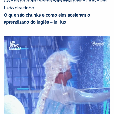
Go das palavras soltas com esse post que explica
tudo direitinho:
O que são chunks e como eles aceleram o
aprendizado do inglês – inFlux
Você é aluno inFlux?
Sim
Não
VOLTAR