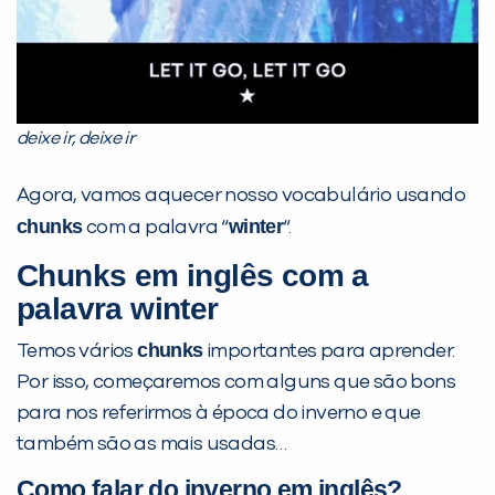
deixe ir, deixe ir
Agora, vamos aquecer nosso vocabulário usando
chunks
winter
com a palavra “
“.
Chunks em inglês com a
palavra winter
chunks
Temos vários
importantes para aprender.
Por isso, começaremos com alguns que são bons
para nos referirmos à época do inverno e que
também são as mais usadas…
Como falar do inverno em inglês?