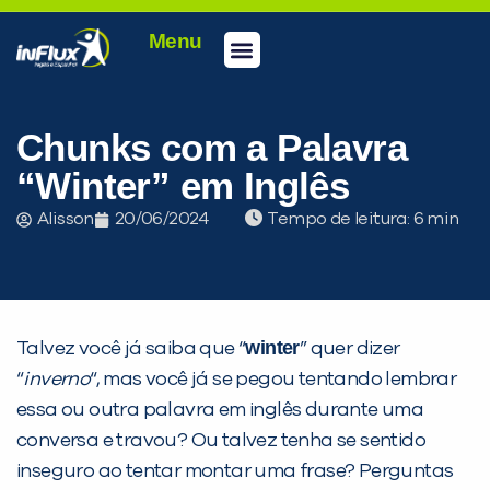
Menu
Conheça a inFlux
Testes e Certificações
Fale Conosco
Portal do aluno
inFlux Climber
Seja um franqueado
Chunks com a Palavra
“Winter” em Inglês
Alisson
20/06/2024
Tempo de leitura:
winter
Talvez você já saiba que “
” quer dizer
“
inverno
“, mas você já se pegou tentando lembrar
essa ou outra palavra em inglês durante uma
conversa e travou? Ou talvez tenha se sentido
inseguro ao tentar montar uma frase? Perguntas