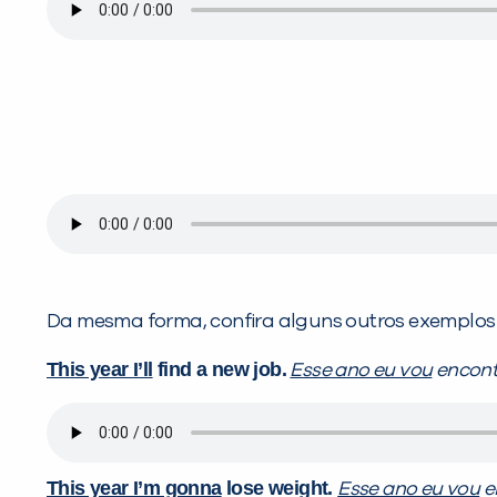
Da mesma forma, confira alguns outros exemplos 
This year I’ll
find a new job.
Esse ano eu vou
encont
This year I’m gonna
lose weight.
Esse ano eu vou
e