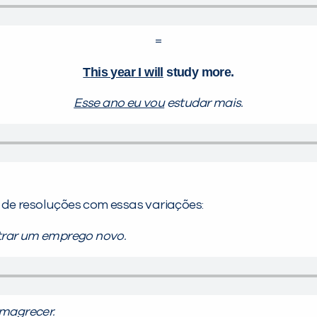
=
T
his year I will
study more.
Esse ano eu vou
estudar mais.
de resoluções com essas variações:
rar um emprego novo.
magrecer.