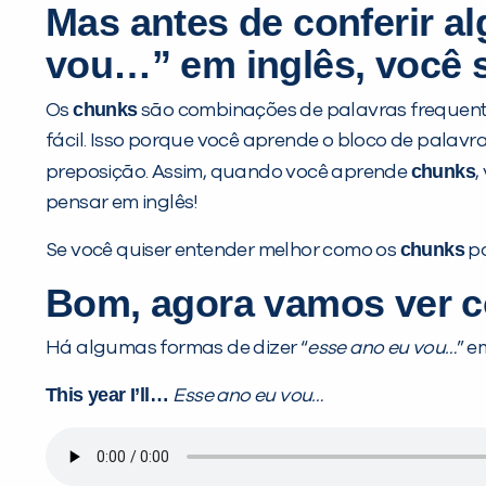
Mas antes de conferir a
vou…” em inglês, você 
chunks
Os
são combinações de palavras frequent
fácil. Isso porque você aprende o bloco de palavr
chunks
preposição. Assim, quando você aprende
,
pensar em inglês!
chunks
Se você quiser entender melhor como os
po
Bom, agora vamos ver c
Há algumas formas de dizer “
esse ano eu vou…
” e
This year I’ll…
Esse ano eu vou…