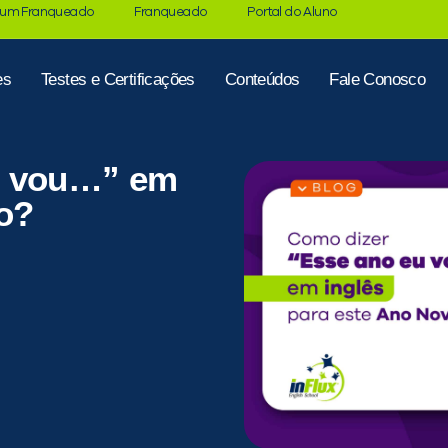
 um Franqueado
Franqueado
Portal do Aluno
es
Testes e Certificações
Conteúdos
Fale Conosco
u vou…” em
o?