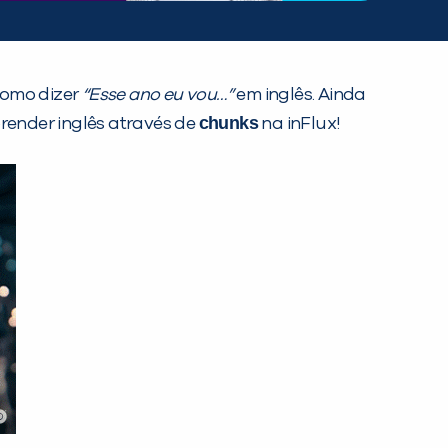
omo dizer
“Esse ano eu vou…”
em inglês. Ainda
chunks
prender inglês através de
na inFlux!