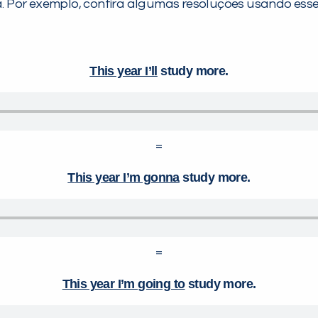
. Por exemplo, confira algumas resoluções usando ess
This year I’ll
study more.
=
T
his year I’m gonna
study more.
=
T
his year I’m going to
study more.