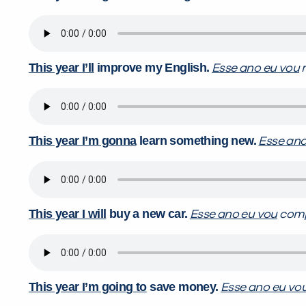
This year I’ll
improve my English.
Esse ano eu vou
m
This year I’m gonna
learn something new.
Esse ano
This year I will
buy a new car.
Esse ano eu vou
comp
This year I’m going to
save money.
Esse ano eu vo