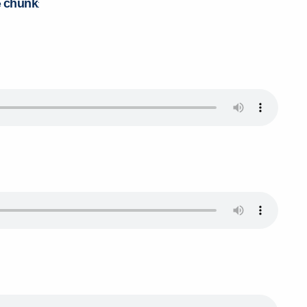
chunk
e
: