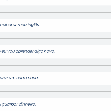
elhorar meu inglês.
 eu vou
aprender algo novo.
rar um carro novo.
u
guardar dinheiro.