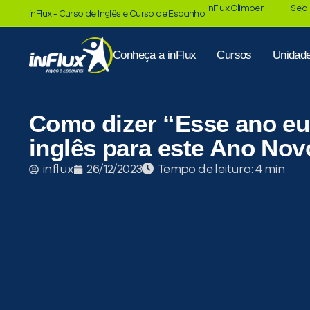
inFlux Climber
Seja
inFlux - Curso de Inglês e Curso de Espanhol
Conheça a inFlux
Cursos
Unidad
Como dizer “Esse ano e
inglês para este Ano Nov
Tempo de leitura:
influx
26/12/2023