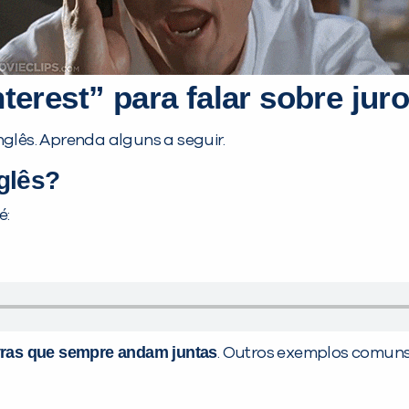
erest” para falar sobre jur
glês. Aprenda alguns a seguir.
glês?
é:
vras que sempre andam juntas
. Outros exemplos comun