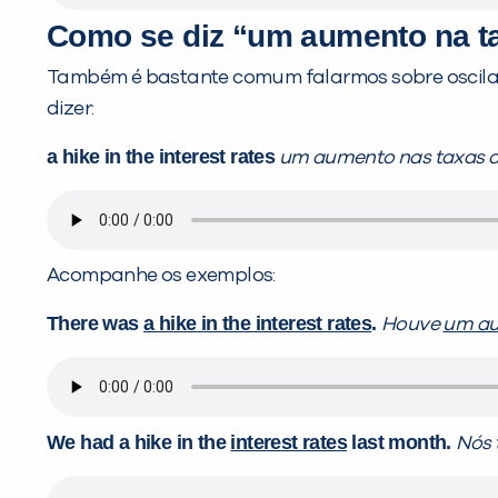
Como se diz “um aumento na ta
Também é bastante comum falarmos sobre oscilaçõ
dizer:
a hike in the interest rates
um aumento nas taxas d
Acompanhe os exemplos:
There was
a hike in the interest rates
.
Houve
um au
We had a hike in the
interest rates
last month.
Nós 