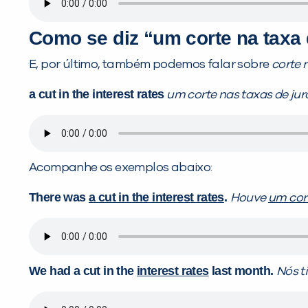
Como se diz “um corte na taxa 
E, por último, também podemos falar sobre
corte 
a cut in the interest rates
um corte nas taxas de jur
Acompanhe os exemplos abaixo:
There was
a cut in the interest rates
.
Houve
um cort
We had a cut in the
interest rates
last month.
Nós 