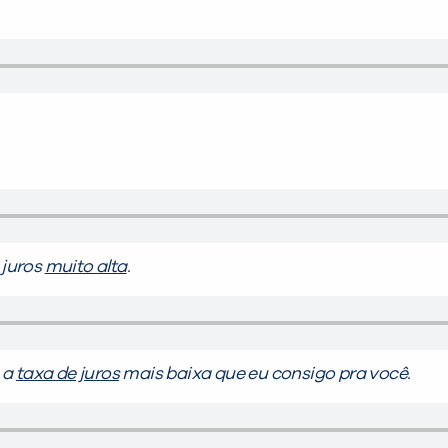
 juros
muito alta
.
 a
taxa de juros
mais baixa que eu consigo pra você.