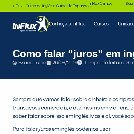
inFlux Climber
Seja
inFlux - Curso de Inglês e Curso de Espanhol
Conheça a inFlux
Cursos
Unidad
Como falar “juros” em in
Tempo de leitura:
Bruna Iubel
26/09/2016
Sempre que vamos falar sobre dinheiro e compras
transações comerciais, e até mesmo em viagens, é 
saber falar sobre isso em inglês. Mas e aí, você sa
Para falar
juros
em inglês podemos usar: