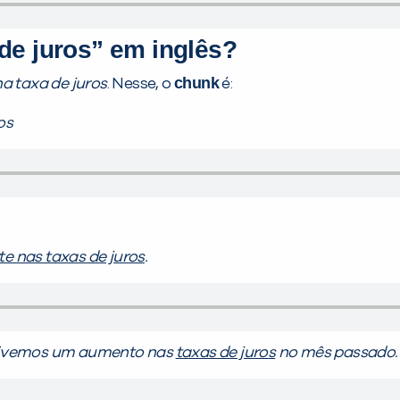
de juros” em inglês?
chunk
na taxa de juros
. Nesse, o
é:
os
e nas taxas de juros
.
tivemos um aumento nas
taxas de juros
no mês passado.