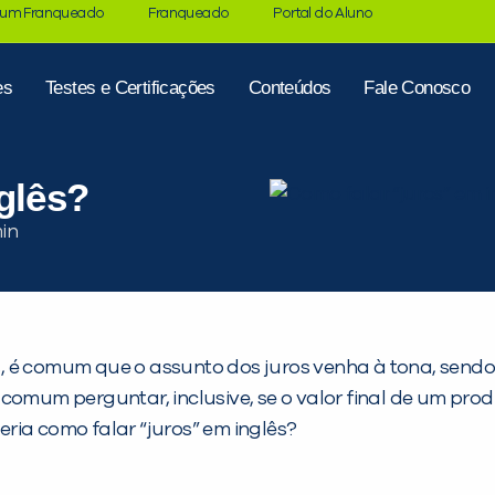
 um Franqueado
Franqueado
Portal do Aluno
es
Testes e Certificações
Conteúdos
Fale Conosco
glês?
, é comum que o assunto dos juros venha à tona, sendo
comum perguntar, inclusive, se o valor final de um prod
beria como falar “juros” em inglês?