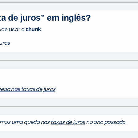
a de juros” em inglês?
chunk
ode usar o
:
uros
eda nas taxas de juros
.
emos uma queda nas
taxas de juros
no ano passado.