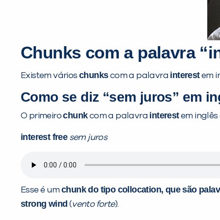
Chunks com a palavra “int
chunks
interest
Existem vários
com a palavra
em in
Como se diz “sem juros” em in
chunk
interest
O primeiro
com a palavra
em inglês 
interest free
sem juros
chunk
do tipo
collocation
, que são pala
Esse é um
strong wind
(
vento forte
).