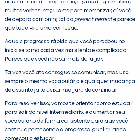
aquela coisa de preposição, regras de gramática,
muitos verbos irregulares para memorizar, aí você
de depara com omnj tal do
present perfect
e parece
que tudo vira uma confusão.
Preencha com seus dados abaixo e
Aquele progresso rápido que você percebeu no
já vamos te colocar em contato
início se torna cada vez mais lento e complicado.
com a
:
Parece que você não sai mais do lugar.
Talvez você até consegue se comunicar, mas usa
sempre o mesmo vocabulário e qualquer mudança
de assunto já te deixa inseguro de continuar.
Para resolver isso, vamos te orientar como estudar
para sair do nível intermediário, e aumentar seu
vocabulário de forma consistente para que você
Você é aluno inFlux?
continue percebendo o progresso igual quando
Sim
Não
começou a estudar!