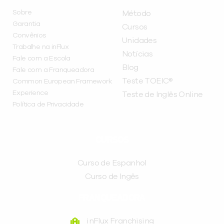
Sobre
Método
Garantia
Cursos
Convênios
Unidades
Trabalhe na inFlux
Notícias
Fale com a Escola
Blog
Fale com a Franqueadora
Teste TOEIC®
Common European Framework
Experience
Teste de Inglês Online
Política de Privacidade
CURSOS
Curso de Espanhol
Curso de Ingês
FRANQUEADORA
inFlux Franchising