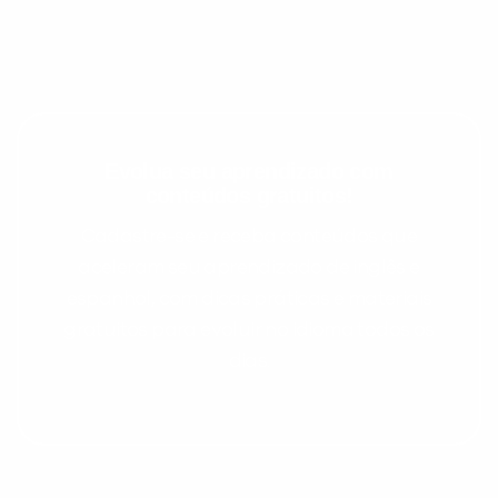
Evolua seu aprendizado com
conteúdos gratuitos!
Cadastre-se e receba conteúdos que
aceleram seu aprendizado de inglês e
espanhol, com dicas práticas e materiais
gratuitos para evoluir no idioma todos os
dias.