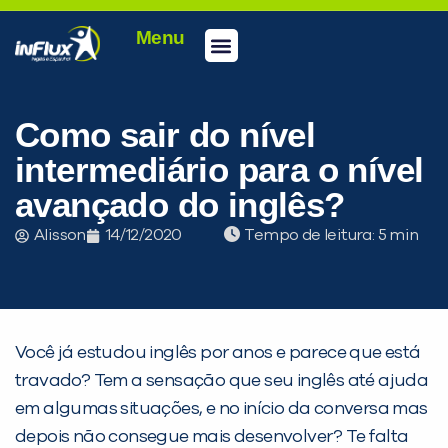
Menu
Conheça a inFlux
Testes e Certificações
Fale Conosco
Portal do aluno
inFlux Climber
Seja um franqueado
Como sair do nível
intermediário para o nível
avançado do inglês?
Alisson
14/12/2020
Tempo de leitura:
Você já estudou inglês por anos e parece que está
travado? Tem a sensação que seu inglês até ajuda
em algumas situações, e no início da conversa mas
depois não consegue mais desenvolver? Te falta