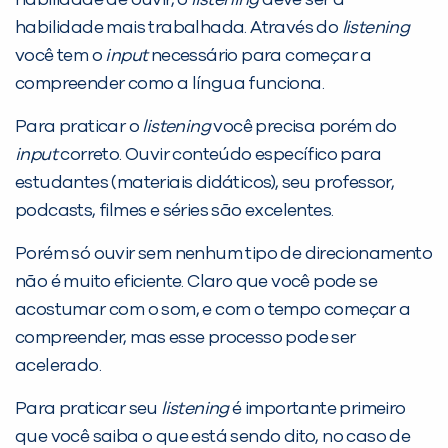
habilidade de ouvir, o
listening
deve ser a
habilidade mais trabalhada. Através do
listening
você tem o
input
necessário para começar a
compreender como a língua funciona.
Para praticar o
listening
você precisa porém do
input
correto. Ouvir conteúdo específico para
estudantes (materiais didáticos), seu professor,
podcasts, filmes e séries são excelentes.
Porém só ouvir sem nenhum tipo de direcionamento
não é muito eficiente. Claro que você pode se
acostumar com o som, e com o tempo começar a
compreender, mas esse processo pode ser
acelerado.
Para praticar seu
listening
é importante primeiro
que você saiba o que está sendo dito, no caso de