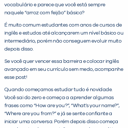
vocabulário e parece que você está sempre
naquele “arroz com feijão” básico?
É muito comum estudantes com anos de cursos de
inglês e estudos até alcançarem um nível básico ou
intermediário, porém não conseguem evoluir muito
PEÇA UMA DEMONSTRAÇÃO DE MÉTODO
depois disso.
Se você quer vencer essa barreira e colocar inglês
Desculpe!
avançado em seu currículo sem medo, acompanhe
Não encontramos nenhuma unidade
esse post!
inFlux nesta cidade ou bairro que
você digitou.
Quando começamos estudar tudo é novidade.
Você sai do zero e começa a aprender algumas
frases como “How are you?”, “What’s your name?”,
“Where are you from?” e já se sente confiante a
iniciar uma conversa. Porém depois disso começa