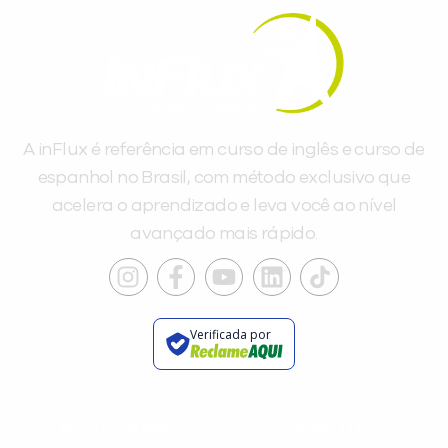
A inFlux é referência em curso de inglês e curso de
espanhol no Brasil, com método exclusivo que
acelera o aprendizado e leva você ao nível
avançado mais rápido.
Verificada por
INSTITUCIONAL
A INFLUX