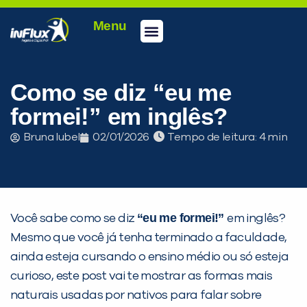
Menu
Conheça a inFlux
Testes e Certificações
Fale Conosco
Portal do aluno
inFlux Climber
Seja um franqueado
Como se diz “eu me
formei!” em inglês?
Bruna Iubel
02/01/2026
Tempo de leitura:
“eu me formei!”
Você sabe como se diz
em inglês?
Mesmo que você já tenha terminado a faculdade,
ainda esteja cursando o ensino médio ou só esteja
curioso, este post vai te mostrar as formas mais
naturais usadas por nativos para falar sobre