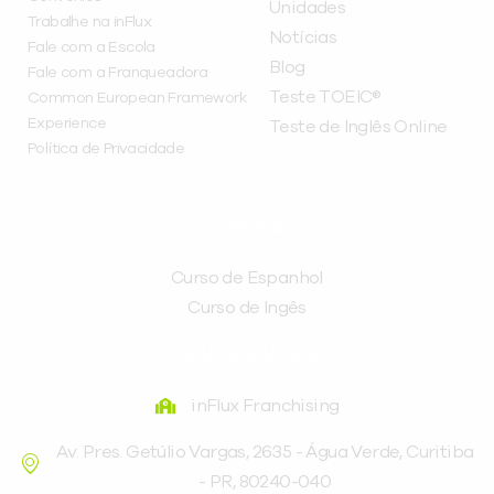
Unidades
Trabalhe na inFlux
Notícias
Fale com a Escola
Blog
Fale com a Franqueadora
Teste TOEIC®
Common European Framework
Experience
Teste de Inglês Online
Política de Privacidade
CURSOS
Curso de Espanhol
Curso de Ingês
FRANQUEADORA
inFlux Franchising
Av. Pres. Getúlio Vargas, 2635 - Água Verde, Curitiba
- PR, 80240-040