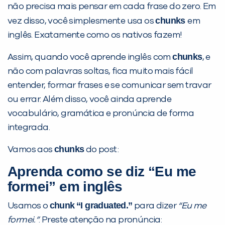
você digitou.
não precisa mais pensar em cada frase do zero. Em
chunks
vez disso, você simplesmente usa os
em
inglês. Exatamente como os nativos fazem!
chunks
Assim, quando você aprende inglês com
, e
não com palavras soltas, fica muito mais fácil
entender, formar frases e se comunicar sem travar
ou errar. Além disso, você ainda aprende
vocabulário, gramática e pronúncia de forma
integrada.
Preencha com seus dados abaixo e
já vamos te colocar em contato
chunks
Vamos aos
do post:
com a
:
Aprenda como se diz “Eu me
formei” em inglês
chunk
“I graduated.”
Usamos o
para dizer
“Eu me
formei.”
. Preste atenção na pronúncia: