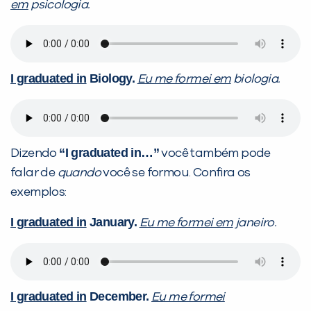
em
psicologia.
I graduated in
Biology.
Eu me formei em
biologia.
“I graduated in…”
Dizendo
você também pode
falar de
quando
você se formou. Confira os
exemplos:
I graduated in
January.
Eu me formei em
janeiro.
I graduated in
December.
Eu me formei