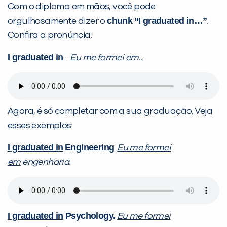
Com o diploma em mãos, você pode
chunk
“I graduated in…”
orgulhosamente dizer o
.
Confira a pronúncia:
I graduated in
…
Eu me formei em..
.
Agora, é só completar com a sua graduação. Veja
esses exemplos:
I graduated in
Engineering
.
Eu me formei
em
engenharia
.
I graduated in
Psychology.
Eu me formei