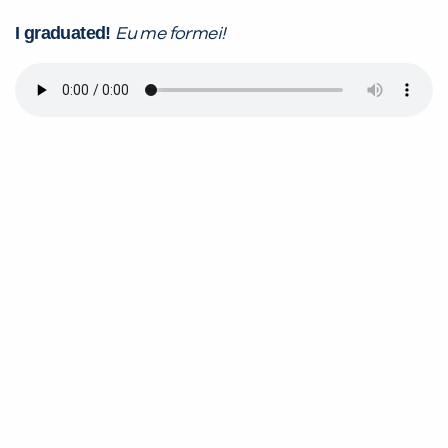
I graduated!
Eu me formei!
Você é aluno inFlux?
Sim
Não
VOLTAR