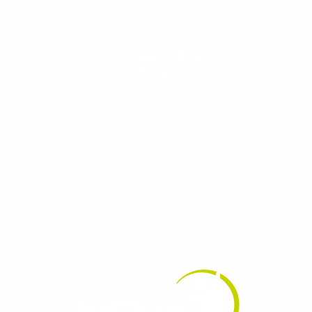
Evolua seu aprendizado com
conteúdos gratuitos!
Cadastre-se e receba conteúdos que
aceleram seu aprendizado de inglês e
espanhol, com dicas práticas e materiais
gratuitos para evoluir no idioma todos os
dias.