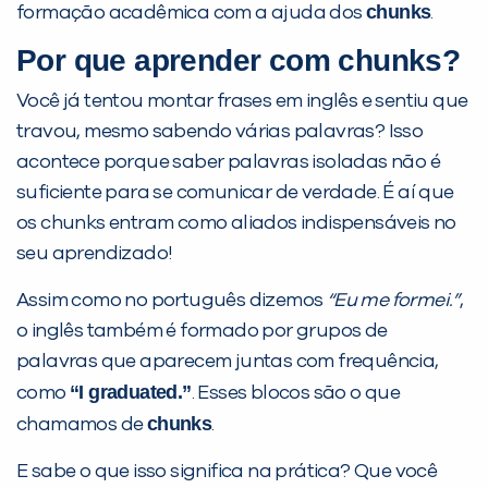
chunks
formação acadêmica com a ajuda dos
.
Por que aprender com
chunks
?
Você já tentou montar frases em inglês e sentiu que
travou, mesmo sabendo várias palavras? Isso
acontece porque saber palavras isoladas não é
suficiente para se comunicar de verdade. É aí que
os chunks entram como aliados indispensáveis no
seu aprendizado!
Assim como no português dizemos
“Eu me formei.”
,
PEÇA UMA DEMONSTRAÇÃO DE MÉTODO
o inglês também é formado por grupos de
palavras que aparecem juntas com frequência,
“I graduated.”
como
. Esses blocos são o que
Desculpe!
chunks
chamamos de
.
Não encontramos nenhuma unidade
inFlux nesta cidade ou bairro que
E sabe o que isso significa na prática? Que você