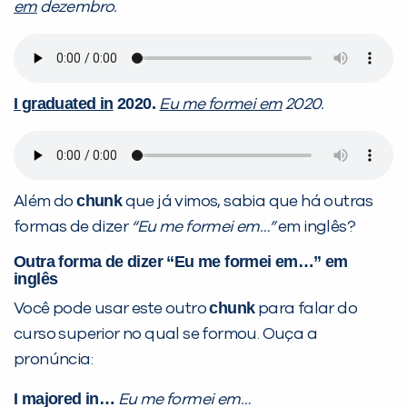
em
dezembro.
I graduated in
2020.
Eu me formei em
2020.
chunk
Além do
que já vimos, sabia que há outras
formas de dizer
“Eu me formei em…”
em inglês?
Outra forma de dizer “Eu me formei em…” em
inglês
chunk
Você pode usar este outro
para falar do
curso superior no qual se formou. Ouça a
pronúncia:
I majored in…
Eu me formei em…