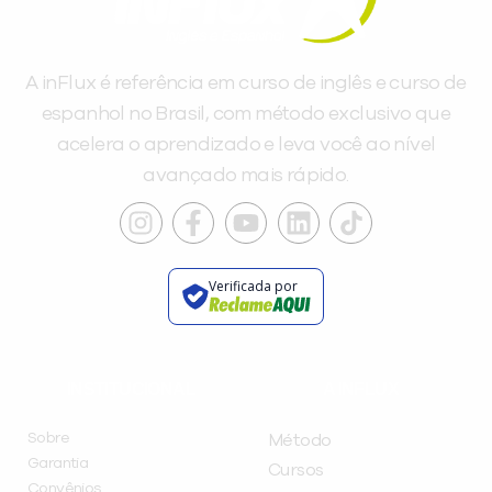
A inFlux é referência em curso de inglês e curso de
espanhol no Brasil, com método exclusivo que
acelera o aprendizado e leva você ao nível
avançado mais rápido.
Verificada por
INSTITUCIONAL
A INFLUX
Sobre
Método
Garantia
Cursos
Convênios