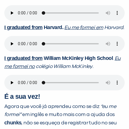
I graduated from
Harvard.
Eu me formei em
Harvard.
I graduated from
William McKinley High School
.
Eu
me formei no
colégio William McKinley.
É a sua vez!
Agora que você já aprendeu como se diz
“eu me
formei”
em inglês e muito mais com a ajuda dos
chunks
, não se esqueça de registrar tudo no seu