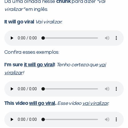
chunk
Dá uma olhada nesse
para dizer
“vai
viralizar”
em inglês.
It will go viral
Vai viralizar.
Confira esses exemplos:
I’m sure
it will go viral
!
Tenho certeza que
vai
viralizar
!
This video
will go viral
.
Esse vídeo
vai viralizar
.