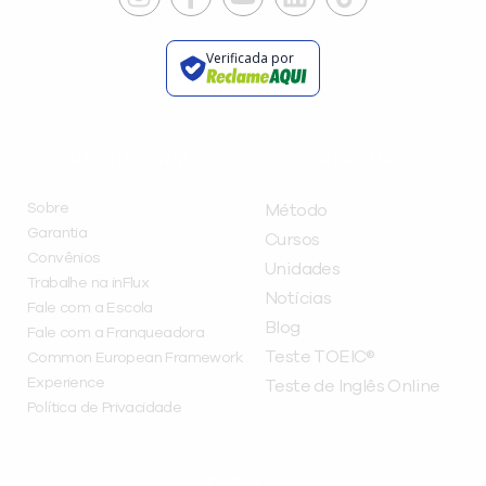
Verificada por
INSTITUCIONAL
A INFLUX
Sobre
Método
Garantia
Cursos
Convênios
Unidades
Trabalhe na inFlux
Notícias
Fale com a Escola
Blog
Fale com a Franqueadora
Teste TOEIC®
Common European Framework
Experience
Teste de Inglês Online
Política de Privacidade
CURSOS