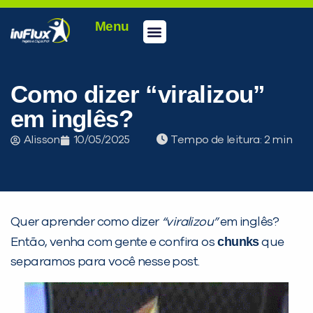
Menu
Conheça a inFlux
Testes e Certificações
Fale Conosco
Portal do aluno
inFlux Climber
Seja um franqueado
Como dizer “viralizou”
em inglês?
Alisson
10/05/2025
Tempo de leitura:
Quer aprender como dizer
“viralizou”
em inglês?
chunks
Então, venha com gente e confira os
que
separamos para você nesse post.