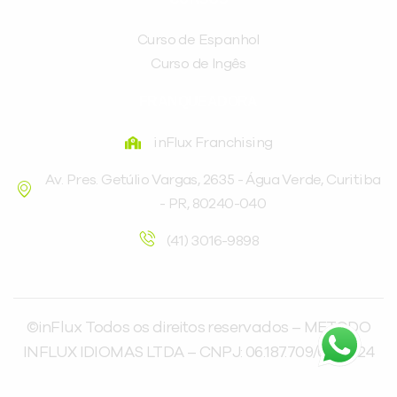
Curso de Espanhol
Curso de Ingês
FRANQUEADORA
inFlux Franchising
Av. Pres. Getúlio Vargas, 2635 - Água Verde, Curitiba
- PR, 80240-040
(41) 3016-9898
©inFlux Todos os direitos reservados – METODO
INFLUX IDIOMAS LTDA – CNPJ: 06.187.709/0001-24