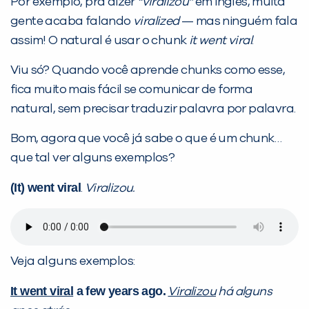
Por exemplo, pra dizer
“viralizou”
em inglês, muita
gente acaba falando
viralized
— mas ninguém fala
assim! O natural é usar o chunk
it went viral
.
Viu só? Quando você aprende chunks como esse,
Preencha com seus dados abaixo e
fica muito mais fácil se comunicar de forma
já vamos te colocar em contato
natural, sem precisar traduzir palavra por palavra.
com a
:
Bom, agora que você já sabe o que é um chunk…
que tal ver alguns exemplos?
(It) went viral
.
Viralizou.
Veja alguns exemplos:
Você é aluno inFlux?
It went viral
a few years ago.
Viralizou
há alguns
Sim
Não