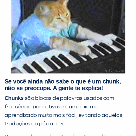
PEÇA UMA DEMONSTRAÇÃO DE MÉTODO
Desculpe!
Não encontramos nenhuma unidade
Se você ainda não sabe o que é um
chunk
,
inFlux nesta cidade ou bairro que
não se preocupe. A gente te explica!
você digitou.
Chunks
são blocos de palavras usados com
frequência por nativos e que deixam o
aprendizado muito mais fácil, evitando aquelas
traduções ao pé da letra.