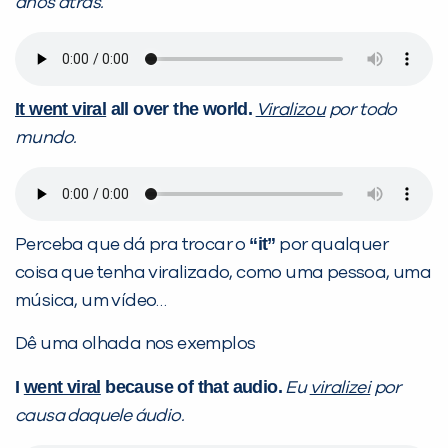
anos atrás.
It went viral
all over the world.
Viralizou
por todo
mundo.
VOLTAR
“it”
Perceba que dá pra trocar o
por qualquer
coisa que tenha viralizado, como uma pessoa, uma
música, um vídeo…
Dê uma olhada nos exemplos
I
went viral
because of that audio.
Eu
viralizei
por
causa daquele áudio.