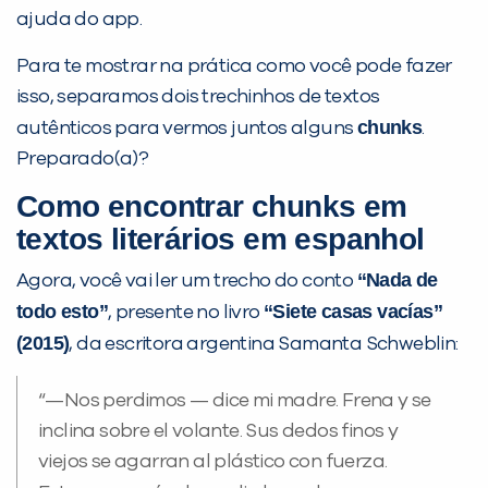
ajuda do app.
Para te mostrar na prática como você pode fazer
isso, separamos dois trechinhos de textos
chunks
autênticos para vermos juntos alguns
.
Preparado(a)?
Como encontrar chunks em
textos literários em espanhol
“
Na
d
a de
Agora, você vai ler um trecho do conto
todo esto
”
“Siete casas vacías”
, presente no livro
(2015)
, da escritora argentina Samanta Schweblin:
“—Nos perdimos — dice mi madre. Frena y se
inclina sobre el volante. Sus dedos finos y
viejos se agarran al plástico con fuerza.