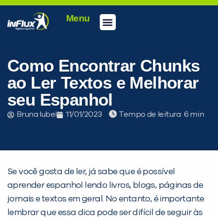
Menu
Conheça a inFlux
Testes e Certificações
Fale Conosco
Portal do aluno
inFlux Climber
Seja um franqueado
Como Encontrar Chunks
ao Ler Textos e Melhorar
seu Espanhol
Bruna Iubel
11/01/2023
Tempo de leitura:
Se você gosta de ler, já sabe que é possível
aprender espanhol lendo livros, blogs, páginas de
jornais e textos em geral. No entanto, é importante
lembrar que essa dica pode ser difícil de seguir às