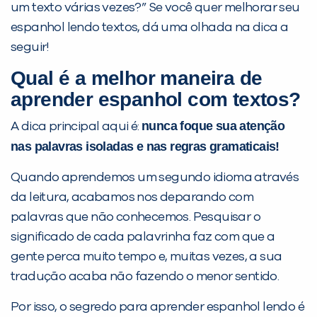
um texto várias vezes?” Se você quer melhorar seu
espanhol lendo textos, dá uma olhada na dica a
seguir!
Qual é a melhor maneira de
aprender espanhol com textos?
Você é aluno inFlux?
nunca foque sua atenção
A dica principal aqui é:
Sim
Não
nas palavras isoladas e nas regras gramaticais!
Quando aprendemos um segundo idioma através
da leitura, acabamos nos deparando com
palavras que não conhecemos. Pesquisar o
significado de cada palavrinha faz com que a
VOLTAR
gente perca muito tempo e, muitas vezes, a sua
tradução acaba não fazendo o menor sentido.
Por isso, o segredo para aprender espanhol lendo é