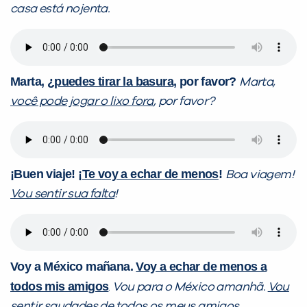
casa está nojenta.
Marta,
¿
puedes tirar la basura
, por favor?
Marta,
você pode jogar o lixo fora
, por favor?
¡
Buen viaje!
¡
Te voy a echar de menos
!
Boa viagem!
Vou sentir sua falta
!
Voy a México mañana.
Voy a echar de menos a
todos mis amigos
.
Vou para o México amanhã.
Vou
sentir saudades de todos os meus amigos
.