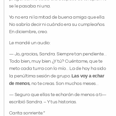
se le pasaba ni una.
Yo no era ni la mitad de buena amiga que ella.
No sabría decir ni cuándo era su cumpleaños.
En diciembre, creo.
Le mandé un audio:
— Jo, gracias, Sandra. Siempre tan pendiente…
Todo bien, muy bien. ¿Y tú? Cuéntame, que te
meto cada turra con lo mío… La de hoy ha sido
Las voy a echar
la penúltima sesión de grupo.
de menos
, no te creas. Son muchos meses…
— Seguro que ellas te echarán de menos a ti—
escribió Sandra. – Y tus historias.
Carita sonriente.”