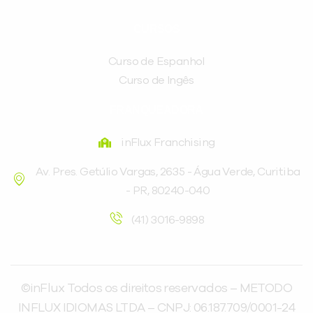
CURSOS
Curso de Espanhol
Curso de Ingês
FRANQUEADORA
inFlux Franchising
Av. Pres. Getúlio Vargas, 2635 - Água Verde, Curitiba
- PR, 80240-040
(41) 3016-9898
©inFlux Todos os direitos reservados – METODO
INFLUX IDIOMAS LTDA – CNPJ: 06.187.709/0001-24