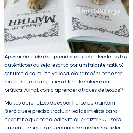
Não encontramos nenhuma unidade
inFlux nesta cidade ou bairro que
você digitou.
Apesar da ideia de aprender espanhol lendo textos
autênticos (ou seja, escrito por um falante nativo)
ser uma dica muito valiosa, ela também pode ser
muito vaga e um pouco difícil de colocar em
prática. Afinal, como aprender através de textos?
Preencha com seus dados abaixo e
Muitos aprendizes de espanhol se perguntam:
já vamos te colocar em contato
“será que é preciso traduzir textos inteiros para
com a
:
decorar o que cada palavra quer dizer? Ou será
que eu já consigo me comunicar melhor só de ler