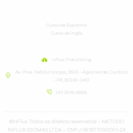
CURSOS
Curso de Espanhol
Curso de Ingês
FRANQUEADORA
inFlux Franchising
Av. Pres. Getúlio Vargas, 2635 - Água Verde, Curitiba
- PR, 80240-040
(41) 3016-9898
©inFlux Todos os direitos reservados – METODO
INFLUX IDIOMAS LTDA – CNPJ: 06.187.709/0001-24