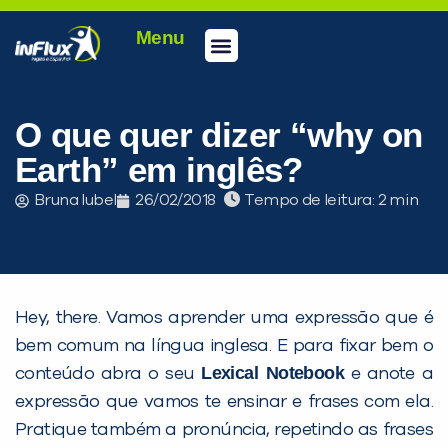
Menu
Conheça a inFlux
Testes e Certificações
Fale Conosco
Portal do aluno
inFlux Climber
Seja um franqueado
O que quer dizer “why on
Earth” em inglês?
Bruna Iubel
26/02/2018
Tempo de leitura:
Hey, there. Vamos aprender uma expressão que é
bem comum na língua inglesa. E para fixar bem o
Lexical Notebook
conteúdo abra o seu
e anote a
expressão que vamos te ensinar e frases com ela.
Pratique também a pronúncia, repetindo as frases