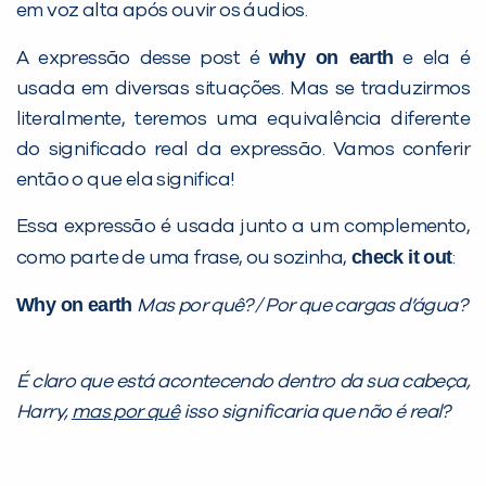
PEÇA UMA DEMONSTRAÇÃO DE MÉTODO
em voz alta após ouvir os áudios.
why on earth
A expressão desse post é
e ela é
Desculpe!
usada em diversas situações. Mas se traduzirmos
Não encontramos nenhuma unidade
literalmente, teremos uma equivalência diferente
inFlux nesta cidade ou bairro que
do significado real da expressão. Vamos conferir
você digitou.
então o que ela significa!
Essa expressão é usada junto a um complemento,
check it out
como parte de uma frase, ou sozinha,
:
Why on earth
Mas por quê? / Por que cargas d’água?
É claro que está acontecendo dentro da sua cabeça,
Harry,
mas por quê
isso significaria que não é real?
Preencha com seus dados abaixo e
já vamos te colocar em contato