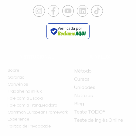
Verificada por
INSTITUCIONAL
A INFLUX
Sobre
Método
Garantia
Cursos
Convênios
Unidades
Trabalhe na inFlux
Notícias
Fale com a Escola
Blog
Fale com a Franqueadora
Teste TOEIC®
Common European Framework
Experience
Teste de Inglês Online
Política de Privacidade