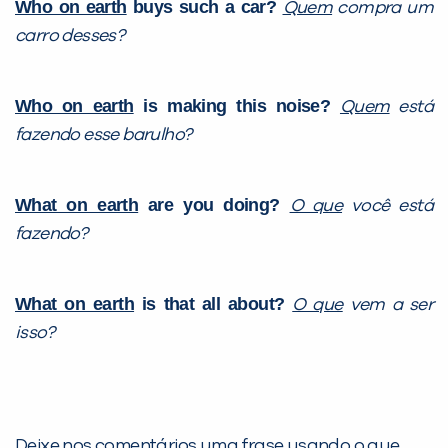
Who on earth
buys such a car?
Quem
compra um
carro desses?
Who on earth
is making this noise?
Quem
está
fazendo esse barulho?
What on earth
are you doing?
O que
você está
fazendo?
What on earth
is that all about?
O que
vem a ser
isso?
Deixe nos comentários uma frase usando o que