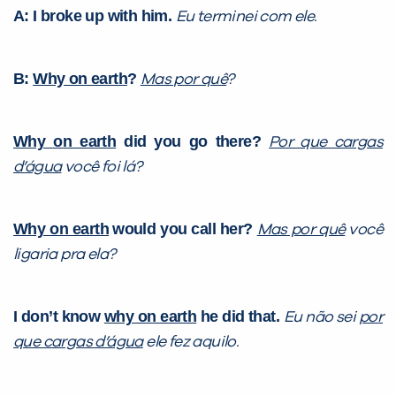
A: I broke up with him.
com a
:
Eu terminei com ele.
B:
Why on earth
?
Mas por quê
?
Why on earth
did you go there?
Por que cargas
d’água
você foi lá?
Você é aluno inFlux?
Why on earth
would you
call her?
Mas por quê
você
Sim
Não
ligaria pra ela?
I don’t know
why on earth
he did that.
Eu não sei
por
que cargas d’água
ele fez aquilo.
VOLTAR