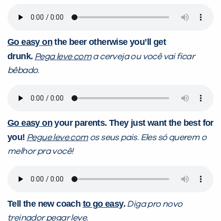
Go easy on
the beer otherwise you’ll get
drunk.
Pega leve com
a cerveja ou você vai ficar
bêbado.
Go easy on
your parents. They just want the best for
you!
Pegue leve com
os seus pais. Eles só querem o
melhor pra você!
Tell the new coach
to go easy
.
Diga pro novo
treinador
pegar leve
.