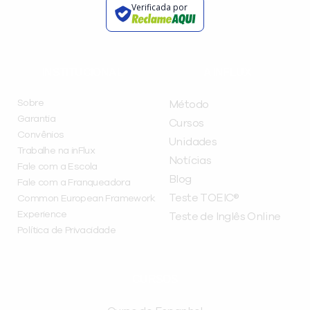
Verificada por
INSTITUCIONAL
A INFLUX
Sobre
Método
Garantia
Cursos
Convênios
Unidades
Trabalhe na inFlux
Notícias
Fale com a Escola
Blog
Fale com a Franqueadora
Teste TOEIC®
Common European Framework
Experience
Teste de Inglês Online
Política de Privacidade
CURSOS