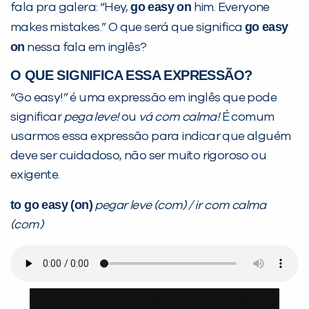
go easy on
fala pra galera: “Hey,
him. Everyone
go easy
makes mistakes.” O que será que significa
PEÇA UMA DEMONSTRAÇÃO DE MÉTODO
on
nessa fala em inglês?
O QUE SIGNIFICA ESSA EXPRESSÃO?
Desculpe!
“Go easy!” é uma expressão em inglês que pode
Não encontramos nenhuma unidade
significar
pega leve!
ou
vá com calma!
É comum
inFlux nesta cidade ou bairro que
usarmos essa expressão para indicar que alguém
você digitou.
deve ser cuidadoso, não ser muito rigoroso ou
exigente.
to go easy (on)
pegar leve (com) / ir com calma
(com)