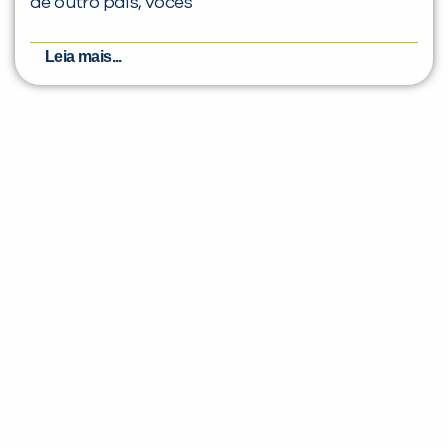
de outro país, vocês
Leia mais...
Evolua seu aprendizado com
conteúdos gratuitos!
Cadastre-se e receba conteúdos que
aceleram seu aprendizado de inglês e
espanhol, com dicas práticas e materiais
gratuitos para evoluir no idioma todos os