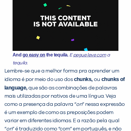
Preencha com seus dados abaixo e
já vamos te colocar em contato
com a
:
And
go easy on
the tequila.
E
pegue leve com
a
tequila.
Lembre-se que a melhor forma pra aprender um
chunks,
chunks of
idioma é por meio do uso dos
ou
language,
que são as combinações de palavras
Você é aluno inFlux?
mais utilizadas por nativos de uma língua. Veja
Sim
Não
como a presença da palavra “
on
” nessa expressão
é um exemplo de como as preposições podem
variar em diferentes idiomas. E a razão pela qual
“
on
” é traduzido como “com” em português, e não