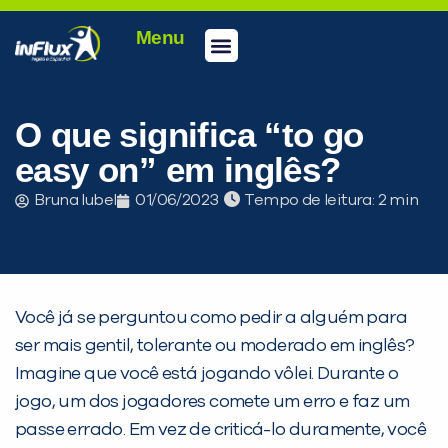
Menu
Conheça a inFlux
Testes e Certificações
Fale Conosco
Portal do aluno
inFlux Climber
Seja um franqueado
O que significa “to go
easy on” em inglês?
Bruna Iubel
01/06/2023
Tempo de leitura:
Você já se perguntou como pedir a alguém para
ser mais gentil, tolerante ou moderado em inglês?
Imagine que você está jogando vôlei. Durante o
jogo, um dos jogadores comete um erro e faz um
passe errado. Em vez de criticá-lo duramente, você