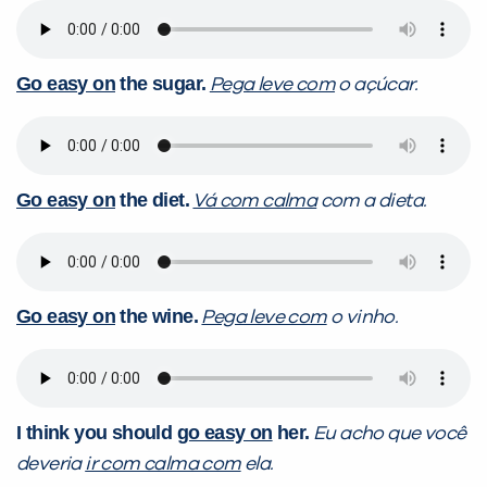
Go easy on
the sugar.
Pega leve com
o açúcar.
Go easy on
the diet.
Vá com calma
com a dieta.
Go easy on
the wine.
Pega leve com
o vinho.
I think you should
go easy on
her.
Eu acho que você
deveria
ir com calma com
ela.