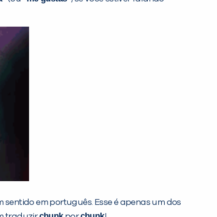
m sentido em português. Esse é apenas um dos
chunk
chunk
m traduzir
por
!