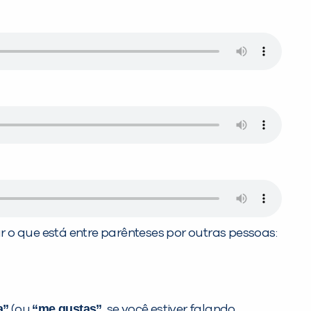
 o que está entre parênteses por outras pessoas:
a”
“me gustas”
(ou
, se você estiver falando