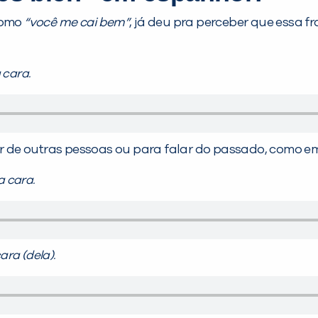
como
“você me cai bem”
, já deu pra perceber que essa f
 cara.
r de outras pessoas ou para falar do passado, como em
a cara.
ara (dela).