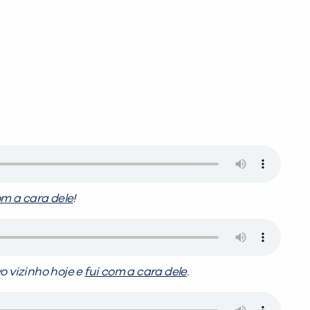
om a cara dele
!
PEÇA UMA DEMONSTRAÇÃO DE MÉTODO
o vizinho hoje e
fui com a cara dele
.