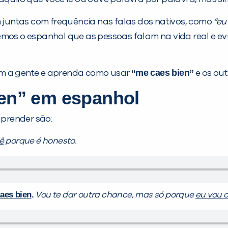
juntas com frequência nas falas dos nativos, como
“eu
emos o espanhol que as pessoas falam na vida real e ev
“me caes bien”
om a gente e aprenda como usar
e os ou
en” em espanhol
prender são:
ê
porque é honesto.
aes bien
.
Vou te dar outra chance, mas só porque
eu vou 