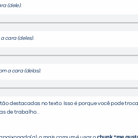
ra (dele).
a cara (deles).
com a cara (delas).
ão destacadas no texto. Isso é porque você pode trocar
as de trabalho…
chunk
“me gust
 apaixonado(a), o mais comum é usar o