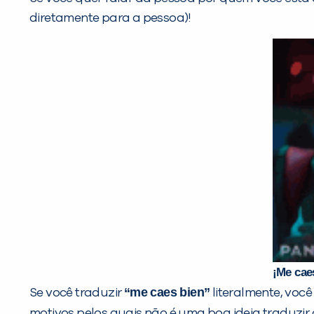
diretamente para a pessoa)!
¡Me cae
“me caes bien”
Se você traduzir
literalmente, voc
motivos pelos quais não é uma boa ideia traduzir 