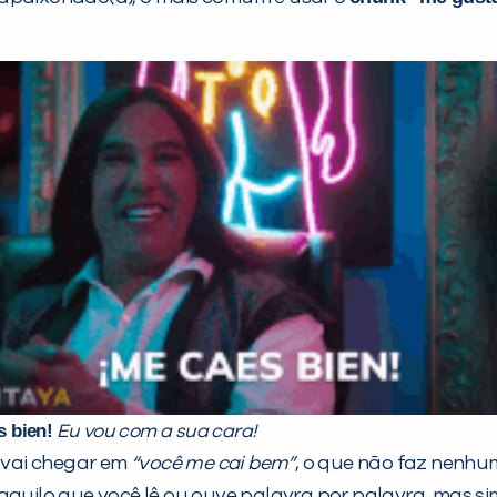
s bien!
Eu vou com a sua cara!
ê vai chegar em
“você me cai bem”
, o que não faz nenhu
aquilo que você lê ou ouve palavra por palavra, mas si