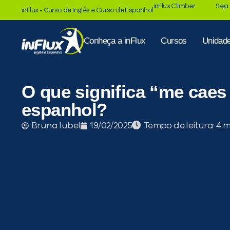
inFlux Climber
Seja
inFlux - Curso de Inglês e Curso de Espanhol
Conheça a inFlux
Cursos
Unidad
O que significa “me caes
espanhol?
Tempo de leitura:
Bruna Iubel
19/02/2025