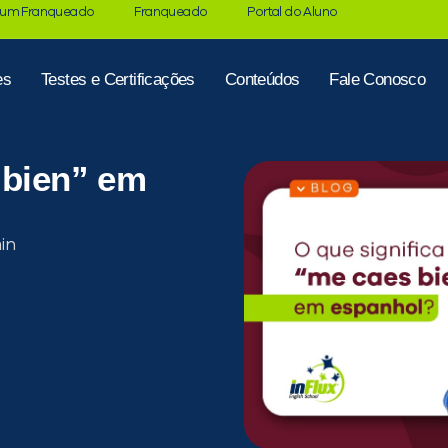
 um Franqueado
Franqueado
Portal do Aluno
es
Testes e Certificações
Conteúdos
Fale Conosco
 bien” em