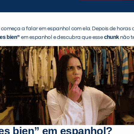
começa a falar em espanhol com ela. Depois de horas c
es bien”
chunk
em espanhol e descubra que esse
não t
aes bien” em espanhol?