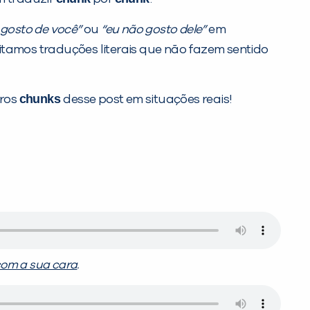
 gosto de você”
ou
“eu não gosto dele”
em
itamos traduções literais que não fazem sentido
chunks
tros
desse post em situações reais!
com a sua cara
.