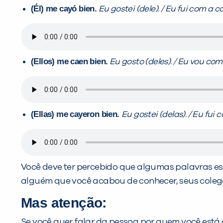
(Él) me cayó bien.
Eu gostei (dele). / Eu fui com a ca
(Ellos) me caen bien.
Eu gosto (deles). / Eu vou com 
(Ellas) me cayeron bien.
Eu gostei (delas). / Eu fui 
Você deve ter percebido que algumas palavras est
alguém que você acabou de conhecer, seus coleg
Mas atenção:
Se você quer falar da pessoa por quem você está