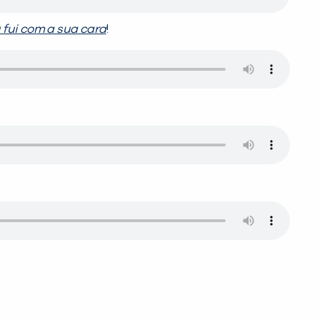
 fui com a sua cara
!