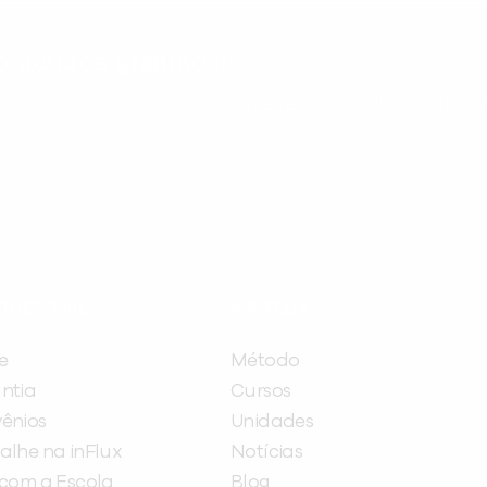
nteúdos gratuitos!
ram seu aprendizado de inglês e espanhol, com dicas p
ITUCIONAL
A INFLUX
e
Método
ntia
Cursos
ênios
Unidades
alhe na inFlux
Notícias
 com a Escola
Blog