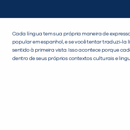
Cada língua tem sua própria maneira de expressar
popular em espanhol, e se você tentar traduzi-la 
sentido à primeira vista. Isso acontece porque c
dentro de seus próprios contextos culturais e linguí