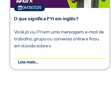
04/08/2026
O que significa FYI em inglês?
Você já viu FYI em uma mensagem, e-mail de
trabalho, grupo ou conversa online e ficou
em dúvida sobre o
Leia mais...