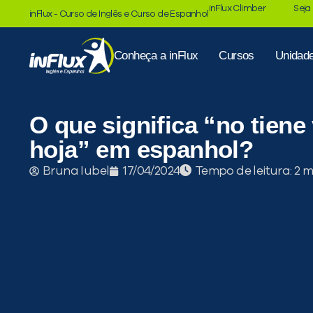
inFlux Climber
Seja
inFlux - Curso de Inglês e Curso de Espanhol
Conheça a inFlux
Cursos
Unidad
O que significa “no tiene
hoja” em espanhol?
Tempo de leitura:
Bruna Iubel
17/04/2024