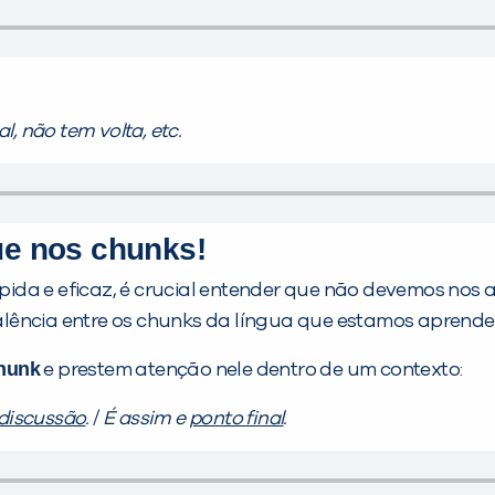
l, não tem volta, etc.
que nos chunks!
da e eficaz, é crucial entender que não devemos nos a
lência entre os chunks da língua que estamos aprende
hunk
e prestem atenção nele dentro de um contexto:
discussão
.
/
É assim e
ponto final
.