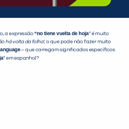
“no tiene vuelta de hoja
lo, a expressão
” é muito
ão há volta da folha’
, o que pode não fazer muito
language
– que carregam significados específicos
ja
” em espanhol?