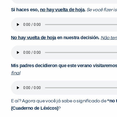
Si haces eso,
no hay vuelta de hoja
.
Se você fizer i
No hay vuelta de hoja
en nuestra decisión.
Não te
Mis padres decidieron que este verano visitaremos
final
.
“no 
E aí? Agora que você já sabe o significado de
(Cuaderno de Léxicos)
?