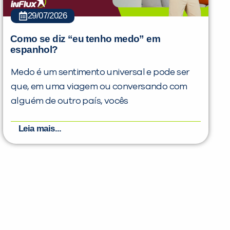
29/07/2026
Como se diz “eu tenho medo” em
espanhol?
Medo é um sentimento universal e pode ser
que, em uma viagem ou conversando com
alguém de outro país, vocês
Leia mais...
PEÇA UMA DEMONSTRAÇÃO DE MÉTODO
Desculpe!
Não encontramos nenhuma unidade
inFlux nesta cidade ou bairro que
você digitou.