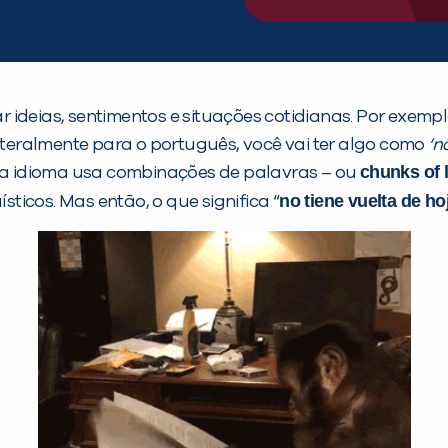
 ideias, sentimentos e situações cotidianas. Por exemp
literalmente para o português, você vai ter algo como
‘n
chunks of 
ada idioma usa combinações de palavras – ou
no tiene vuelta de ho
sticos. Mas então, o que significa “