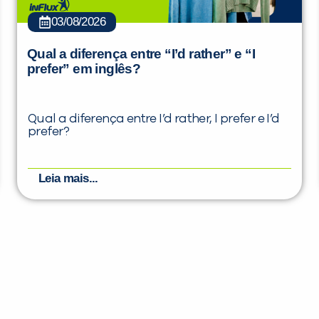
03/08/2026
Qual a diferença entre “I’d rather” e “I
prefer” em inglês?
Qual a diferença entre I’d rather, I prefer e I’d
prefer?
Leia mais...