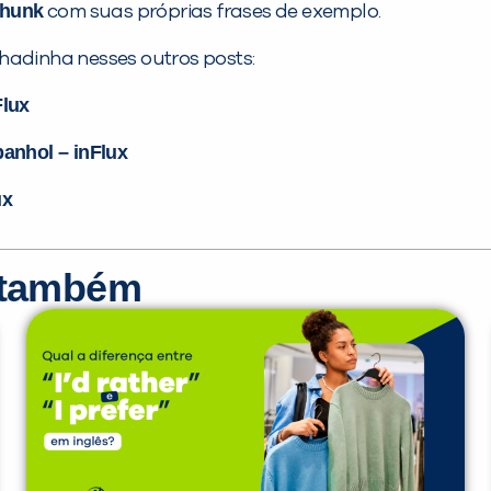
hunk
com suas próprias frases de exemplo.
hadinha nesses outros posts:
Flux
panhol – inFlux
ux
r também