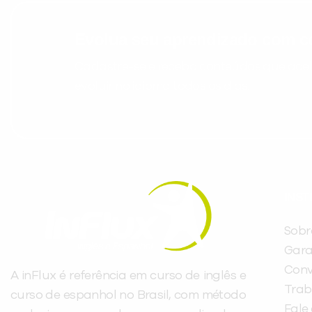
Evolua seu aprendizado com co
Cadastre-se e receba conteúdos que acele
evoluir no idioma todos os dias.
INST
Sobr
Gara
Conv
A inFlux é referência em curso de inglês e
Trab
curso de espanhol no Brasil, com método
Fale