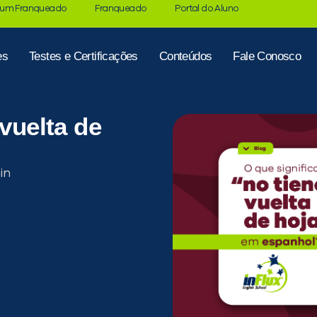
 um Franqueado
Franqueado
Portal do Aluno
es
Testes e Certificações
Conteúdos
Fale Conosco
 vuelta de