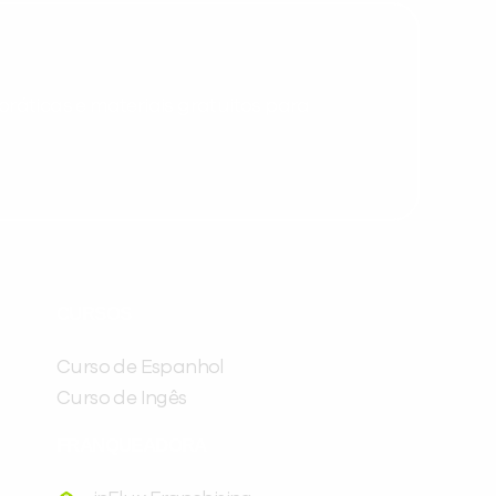
ráticas e materiais gratuitos para
Preencha com seus dados abaixo e
já vamos te colocar em contato
CURSOS
com a
:
Curso de Espanhol
Curso de Ingês
FRANQUEADORA