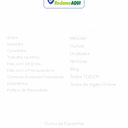
INSTITUCIONAL
A INFLUX
Sobre
Método
Garantia
Cursos
Convênios
Unidades
Trabalhe na inFlux
Notícias
Fale com a Escola
Blog
Fale com a Franqueadora
Teste TOEIC®
Common European Framework
Experience
Teste de Inglês Online
Política de Privacidade
CURSOS
Curso de Espanhol