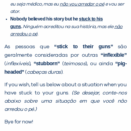
eu seja médico, mas eu
não vou arredar o pé
e vou ser
ator.
Nobody believed his story but he
stuck to his
guns
.
Ninguém acreditou na sua história, mas ele
não
arredou o pé
.
“stick to their guns”
As pessoas que
são
Você é aluno inFlux?
“inflexible”
geralmente consideradas por outras
Sim
Não
“stubborn”
“pig-
(
inflexíveis
),
(
teimosos
), ou ainda
headed”
(
cabeças duras
).
If you wish, tell us below about a situation when you
have stuck to your guns.
(Se desejar, conte-nos
abaixo sobre uma situação em que você não
VOLTAR
arredou o pé.)
Bye for now!