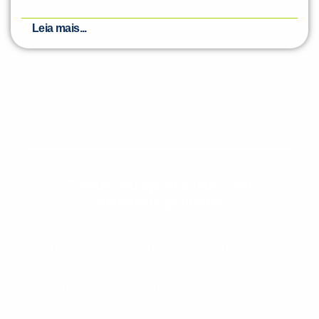
Leia mais...
Evolua seu aprendizado com
conteúdos gratuitos!
Cadastre-se e receba conteúdos que
aceleram seu aprendizado de inglês e
espanhol, com dicas práticas e materiais
gratuitos para evoluir no idioma todos os
dias.