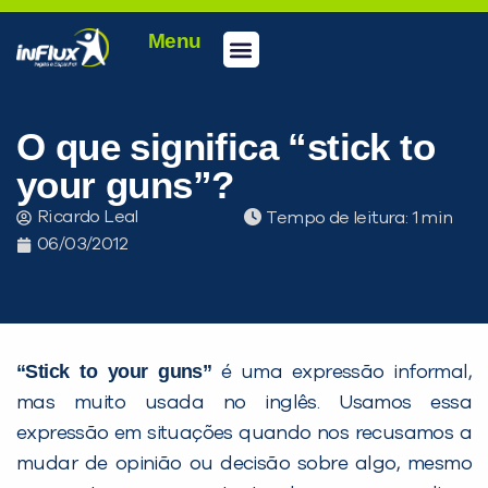
Menu
Conheça a inFlux
Testes e Certificações
Fale Conosco
Portal do aluno
inFlux Climber
Seja um franqueado
O que significa “stick to
your guns”?
Ricardo Leal
Tempo de leitura:
06/03/2012
“Stick to your guns”
é uma expressão informal,
mas muito usada no inglês. Usamos essa
PEÇA UMA DEMONSTRAÇÃO DE MÉTODO
expressão em situações quando nos recusamos a
mudar de opinião ou decisão sobre algo, mesmo