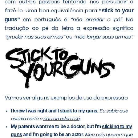
Desculpe!
com outras pessoas tentando nos persuadir a
Não encontramos nenhuma unidade
“stick to your
fazê-lo. Uma boa equivalência para
inFlux nesta cidade ou bairro que
guns”
em português é
“não arredar o pé”
. Na
você digitou.
tradução ao pé da letra a expressão significa
“grudar nas suas armas”
ou
“não largar suas armas”
.
Vamos ver alguns exemplos de uso da expressão:
Preencha com seus dados abaixo e
I knew I was right and I
stuck to my guns
.
Eu sabia que
já vamos te colocar em contato
estava certo e
não arredei o pé
.
com a
:
My parents want me to be a doctor, but I’m
sticking to my
guns
and I’m going to be an actor.
Meu pais querem que