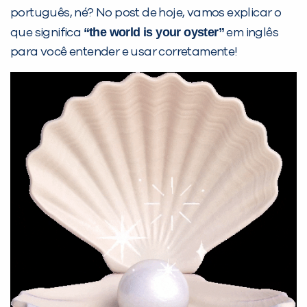
português, né? No post de hoje, vamos explicar o
“the world is your oyster”
que significa
em inglês
para você entender e usar corretamente!
PEÇA UMA DEMONSTRAÇÃO DE MÉTODO
Desculpe!
Não encontramos nenhuma unidade
inFlux nesta cidade ou bairro que
você digitou.