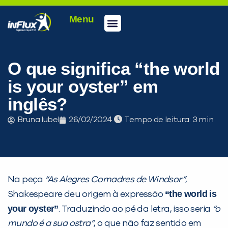
Menu
Conheça a inFlux
Testes e Certificações
Fale Conosco
Portal do aluno
inFlux Climber
Seja um franqueado
O que significa “the world
is your oyster” em
inglês?
Bruna Iubel
26/02/2024
Tempo de leitura:
Na peça
“As Alegres Comadres de Windsor”
,
“the world is
Shakespeare deu origem à expressão
your oyster”
. Traduzindo ao pé da letra, isso seria
“o
mundo é a sua ostra”
, o que não faz sentido em