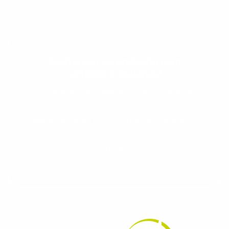
Evolua seu aprendizado com
conteúdos gratuitos!
Cadastre-se e receba conteúdos que
aceleram seu aprendizado de inglês e
espanhol, com dicas práticas e materiais
gratuitos para evoluir no idioma todos os
dias.