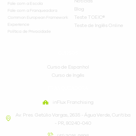
Notícias
Fale com a Escola
Blog
Fale com a Franqueadora
Teste TOEIC®
Common European Framework
Experience
Teste de Inglês Online
Política de Privacidade
CURSOS
Curso de Espanhol
Curso de Ingês
FRANQUEADORA
inFlux Franchising
Av. Pres. Getúlio Vargas, 2635 - Água Verde, Curitiba
- PR, 80240-040
(41) 3016-9898