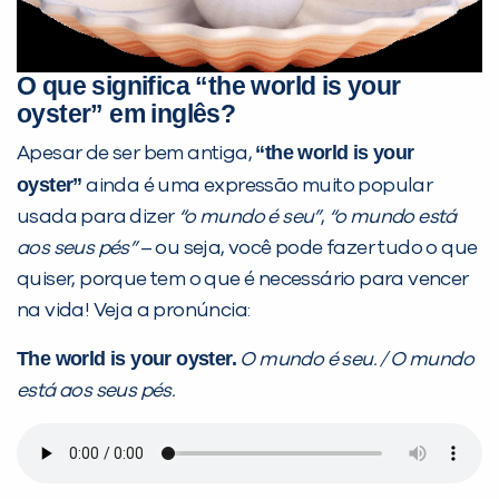
O que significa “the world is your
Preencha com seus dados abaixo e
oyster” em inglês?
já vamos te colocar em contato
“the world is your
com a
:
Apesar de ser bem antiga,
oyster”
ainda é uma expressão muito popular
usada para dizer
“o mundo é seu”
,
“o mundo está
aos seus pés”
– ou seja, você pode fazer tudo o que
quiser, porque tem o que é necessário para vencer
na vida! Veja a pronúncia:
The world is your oyster.
O mundo é seu
. /
O mundo
está aos seus pés.
Você é aluno inFlux?
Sim
Não