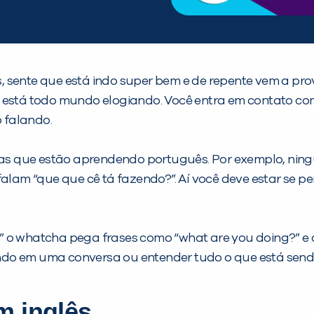
lês, sente que está indo super bem e de repente vem a 
e está todo mundo elogiando. Você entra em contato c
 falando.
oas que estão aprendendo português. Por exemplo, ningu
falam “que que cê tá fazendo?”. Aí você deve estar se 
 o whatcha pega frases como “what are you doing?” e d
iando em uma conversa ou entender tudo o que está send
m inglês