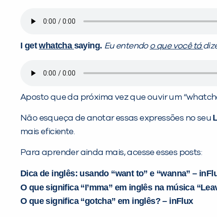
I get
whatcha
saying.
Eu entendo
o que você tá
diz
Aposto que da próxima vez que ouvir um “whatcha”,
Não esqueça de anotar essas expressões no seu
mais eficiente.
Para aprender ainda mais, acesse esses posts:
Dica de inglês: usando “want to” e “wanna” – inFl
O que significa “I’mma” em inglês na música “Lea
O que significa “gotcha” em inglês? – inFlux