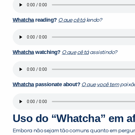
Whatcha
reading?
O que
cê tá
lendo?
Whatcha
watching?
O que
cê tá
assistindo?
Whatcha
passionate about?
O que
você tem
paixão
Uso do “Whatcha” em a
Embora não sejam tão comuns quanto em pergunt