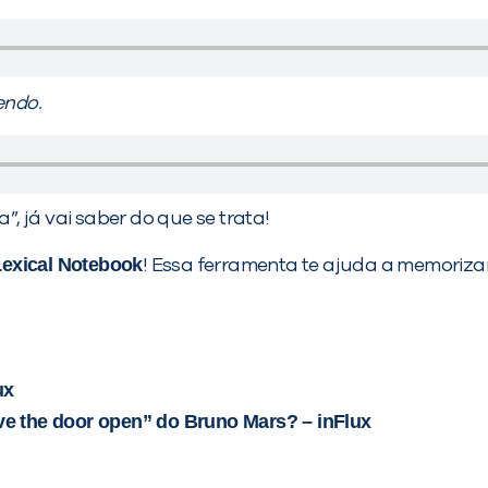
endo.
 já vai saber do que se trata!
Lexical Notebook
! Essa ferramenta te ajuda a memoriz
ux
ve the door open” do Bruno Mars? – inFlux