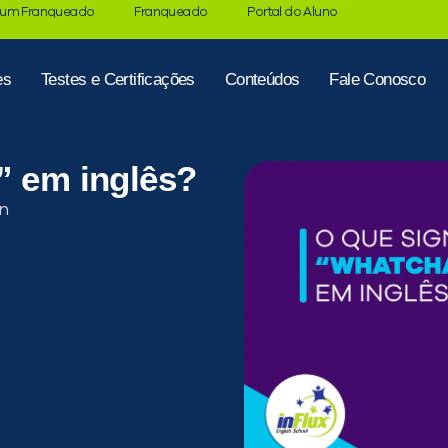
 um Franqueado
Franqueado
Portal do Aluno
es
Testes e Certificações
Conteúdos
Fale Conosco
” em inglês?