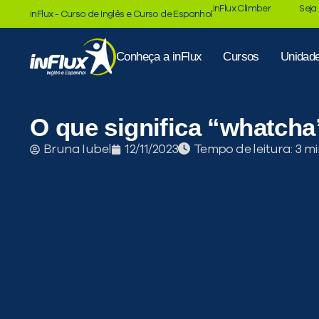
inFlux Climber
Seja
inFlux - Curso de Inglês e Curso de Espanhol
Conheça a inFlux
Cursos
Unidad
O que significa “whatcha
Tempo de leitura:
Bruna Iubel
12/11/2023