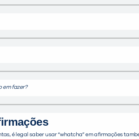
 em fazer?
firmações
as, é legal saber usar “whatcha” em afirmações tamb