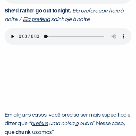
She’d rather
go out tonight.
Ela prefere
sair hoje à
noite. /
Ela preferia
sair hoje à noite.
Em alguns casos, você precisa ser mais específico e
dizer que
“
prefere
uma coisa
a
outra
”. Nesse caso,
chunk
que
usamos?