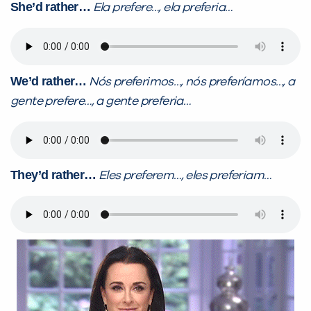
She’d rather…
Ela prefere…, ela preferia…
Preencha com seus dados abaixo e
já vamos te colocar em contato
com a
:
We’d rather…
Nós preferimos…, nós preferíamos…, a
gente prefere…, a gente preferia…
They’d rather…
Eles preferem…, eles preferiam…
Você é aluno inFlux?
Sim
Não