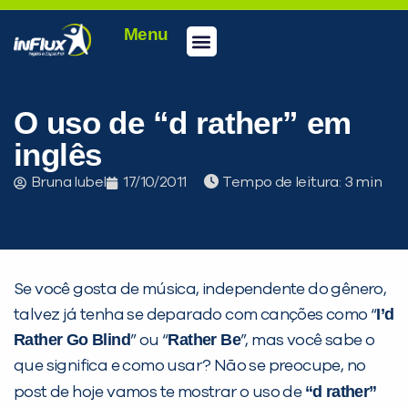
Menu
Conheça a inFlux
Testes e Certificações
Fale Conosco
Portal do aluno
inFlux Climber
Seja um franqueado
O uso de “d rather” em
inglês
Bruna Iubel
17/10/2011
Tempo de leitura:
Se você gosta de música, independente do gênero,
I’d
talvez já tenha se deparado com canções como “
Rather Go Blind
Rather Be
” ou “
”, mas você sabe o
que significa e como usar? Não se preocupe, no
“d rather”
post de hoje vamos te mostrar o uso de