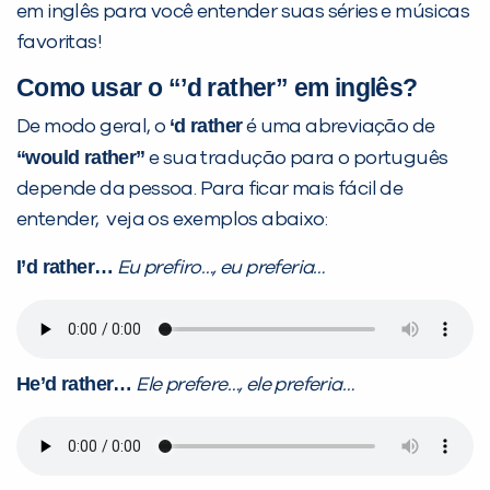
em inglês para você entender suas séries e músicas
favoritas!
Como usar o “’d rather” em inglês?
PEÇA UMA DEMONSTRAÇÃO DE MÉTODO
‘d rather
De modo geral, o
é uma abreviação de
“would rather”
e sua tradução para o português
Desculpe!
depende da pessoa. Para ficar mais fácil de
Não encontramos nenhuma unidade
entender, veja os exemplos abaixo:
inFlux nesta cidade ou bairro que
I’d rather…
Eu prefiro…, eu preferia…
você digitou.
He’d rather…
Ele prefere…, ele preferia…