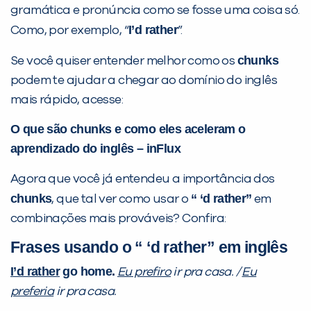
gramática e pronúncia como se fosse uma coisa só.
I’d rather
Como, por exemplo, “
”.
chunks
Se você quiser entender melhor como os
podem te ajudar a chegar ao domínio do inglês
mais rápido, acesse:
O que são chunks e como eles aceleram o
aprendizado do inglês – inFlux
Agora que você já entendeu a importância dos
chunks
“ ‘d rather”
, que tal ver como usar o
em
combinações mais prováveis? Confira:
Frases usando o “ ‘d rather” em inglês
I’d rather
go home.
Eu prefiro
ir pra casa. /
Eu
preferia
ir pra casa.