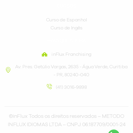
CURSOS
Curso de Espanhol
Curso de Ingês
FRANQUEADORA
inFlux Franchising
Av. Pres. Getúlio Vargas, 2635 - Água Verde, Curitiba
- PR, 80240-040
(41) 3016-9898
©inFlux Todos os direitos reservados – METODO
INFLUX IDIOMAS LTDA – CNPJ: 06.187.709/0001-24