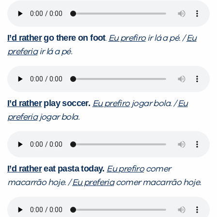
I’d rather
go there on foot
.
Eu prefiro
ir lá a pé. /
Eu
preferia
ir lá a pé.
I’d rather
play soccer.
Eu prefiro
jogar bola. /
Eu
preferia
jogar bola.
I’d rather
eat pasta today.
Eu prefiro
comer
macarrão hoje. /
Eu preferia
comer macarrão hoje.