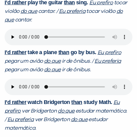
I’d rather
play the guitar
than
sing.
Eu prefiro
tocar
violão
do que
cantar. /
Eu preferia
tocar violão
do
que
cantar.
I’d rather
take a plane
than
go by bus.
Eu prefiro
pegar um avião
do que
ir de ônibus. /
Eu preferia
pegar um avião
do que
ir de ônibus.
I’d rather
watch Bridgerton
than
study Math.
Eu
prefiro
ver Bridgerton
do que
estudar matemática.
/
Eu preferia
ver Bridgerton
do que
estudar
matemática.