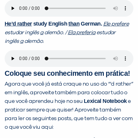
He’d rather
study English
than
German.
Ele prefere
estudar inglês
a
alemão. /
Ela preferia
estudar
inglês
a
alemão.
Coloque seu conhecimento em prática!
Agora que você já está craque no uso do “‘d rather”
em inglês, aproveite também para colocar tudo o
Lexical Notebook
que você aprendeu hoje no seu
e
praticar sempre que quiser! Aproveite também
para ler os seguintes posts, que tem tudo a ver com
o que você viu aqui: