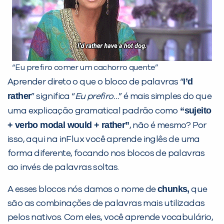
VOLTAR
“Eu prefiro comer um cachorro quente”
I’d
Aprender direto o que o bloco de palavras “
rather
” significa “
Eu prefiro…
” é mais simples do que
“sujeito
uma explicação gramatical padrão como
+ verbo modal would + rather”
, não é mesmo? Por
isso, aqui na inFlux você aprende inglês de uma
forma diferente, focando nos blocos de palavras
ao invés de palavras soltas.
chunks,
A esses blocos nós damos o nome de
que
são as combinações de palavras mais utilizadas
pelos nativos. Com eles, você aprende vocabulário,