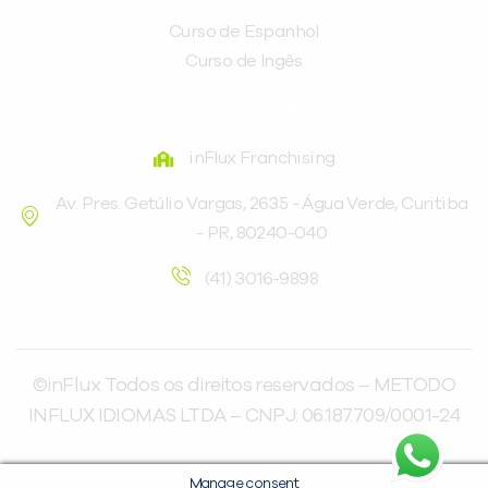
Curso de Espanhol
Curso de Ingês
FRANQUEADORA
inFlux Franchising
Av. Pres. Getúlio Vargas, 2635 - Água Verde, Curitiba
- PR, 80240-040
(41) 3016-9898
©inFlux Todos os direitos reservados – METODO
INFLUX IDIOMAS LTDA – CNPJ: 06.187.709/0001-24
Manage consent