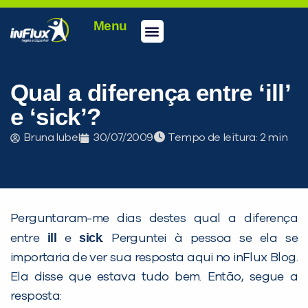
Menu
Conheça a inFlux
Testes e Certificações
Fale Conosco
Portal do aluno
inFlux Climber
Seja um franqueado
Qual a diferença entre ‘ill’
e ‘sick’?
Bruna Iubel
30/07/2009
Tempo de leitura:
Perguntaram-me dias destes qual a diferença
ill
sick
entre
e
. Perguntei à pessoa se ela se
importaria de ver sua resposta aqui no inFlux Blog.
Ela disse que estava tudo bem. Então, segue a
resposta:
PEÇA UMA DEMONSTRAÇÃO DE MÉTODO