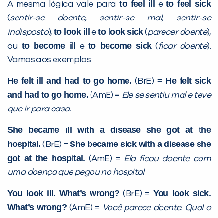
to feel ill
to feel sick
A mesma lógica vale para
e
com a
:
(
sentir-se doente, sentir-se mal, sentir-se
to look ill
to look sick
indisposto
),
e
(
parecer doente
),
to become ill
to become sick
ou
e
(
ficar doente
).
Vamos aos exemplos:
He felt ill and had to go home.
= He felt sick
(BrE)
and had to go home.
(AmE) =
Ele se sentiu mal e teve
que ir para casa.
Você é aluno inFlux?
She became ill with a disease she got at the
Sim
Não
hospital.
She became sick with a disease she
(BrE) =
got at the hospital.
(AmE) =
Ela ficou doente com
uma doença que pegou no hospital.
You look ill. What’s wrong?
You look sick.
(BrE) =
What’s wrong?
(AmE) =
Você parece doente. Qual o
VOLTAR