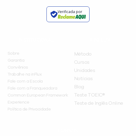
Verificada por
INSTITUCIONAL
A INFLUX
Sobre
Método
Garantia
Cursos
Convênios
Unidades
Trabalhe na inFlux
Notícias
Fale com a Escola
Blog
Fale com a Franqueadora
Teste TOEIC®
Common European Framework
Experience
Teste de Inglês Online
Política de Privacidade
CURSOS