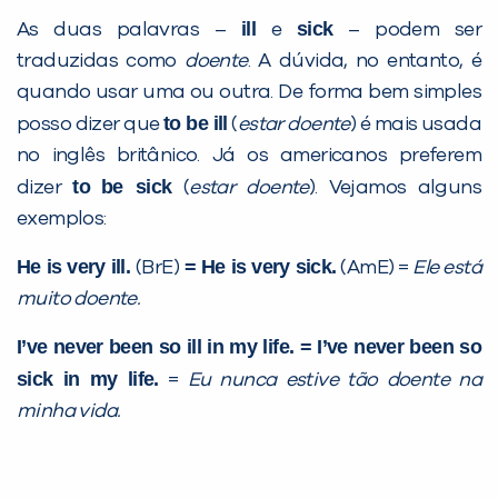
ill
sick
As duas palavras –
e
– podem ser
traduzidas como
doente
. A dúvida, no entanto, é
Desculpe!
quando usar uma ou outra. De forma bem simples
Não encontramos nenhuma unidade
to be ill
posso dizer que
(
estar doente
)
é mais usada
inFlux nesta cidade ou bairro que
no inglês britânico. Já os americanos preferem
você digitou.
to
be sick
dizer
(
estar doente
)
. Vejamos alguns
exemplos:
He is very ill.
= He is very sick.
(BrE)
(AmE) =
Ele está
muito doente.
I’ve never been so ill in my life. = I’ve never been so
sick in my life.
=
Eu nunca estive tão doente na
minha vida.
Preencha com seus dados abaixo e
já vamos te colocar em contato