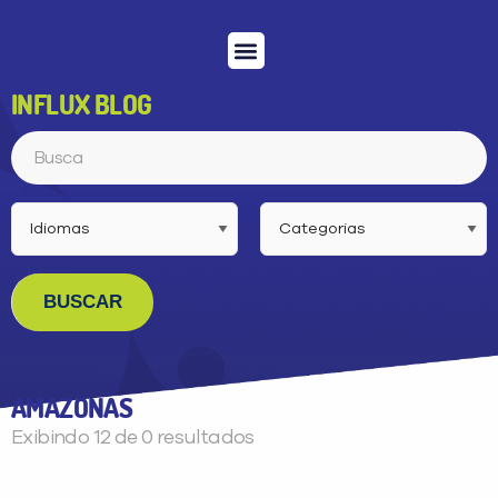
Menu
INFLUX BLOG
Conheça a inFlux
Testes e Certificações
Fale Conosco
Portal do aluno
inFlux Climber
Seja um franqueado
Buscar
PEÇA UMA DEMONSTRAÇÃO DE MÉTODO
Desculpe!
AMAZONAS
Não encontramos nenhuma unidade
Exibindo 12 de 0 resultados
inFlux nesta cidade ou bairro que
você digitou.