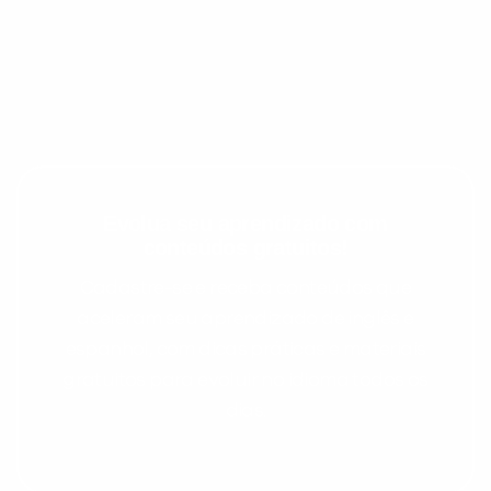
Evolua seu aprendizado com
conteúdos gratuitos!
Preencha com seus dados abaixo e
Cadastre-se e receba conteúdos que
já vamos te colocar em contato
aceleram seu aprendizado de inglês e
com a
:
espanhol, com dicas práticas e materiais
gratuitos para evoluir no idioma todos os
dias.