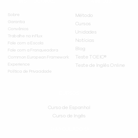
INSTITUCIONAL
A INFLUX
Sobre
Método
Garantia
Cursos
Convênios
Unidades
Trabalhe na inFlux
Notícias
Fale com a Escola
Blog
Fale com a Franqueadora
Teste TOEIC®
Common European Framework
Experience
Teste de Inglês Online
Política de Privacidade
CURSOS
Curso de Espanhol
Curso de Ingês
FRANQUEADORA