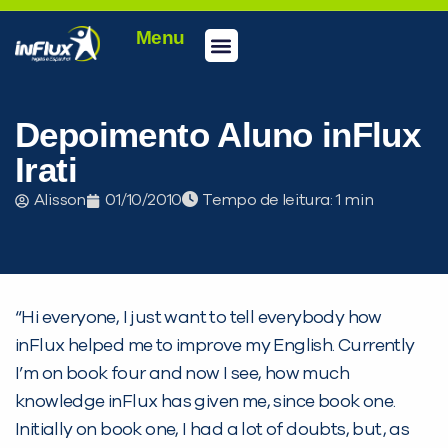
Menu
Conheça a inFlux
Testes e Certificações
Fale Conosco
Portal do aluno
inFlux Climber
Seja um franqueado
Depoimento Aluno inFlux
Irati
Alisson
01/10/2010
Tempo de leitura:
“Hi everyone, I just want to tell everybody how
inFlux helped me to improve my English. Currently
PEÇA UMA DEMONSTRAÇÃO DE MÉTODO
I’m on book four and now I see, how much
knowledge inFlux has given me, since book one.
Desculpe!
Initially on book one, I had a lot of doubts, but, as