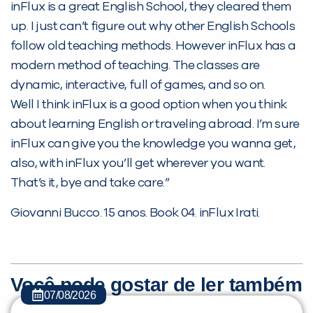
Não encontramos nenhuma unidade
inFlux is a great English School, they cleared them
inFlux nesta cidade ou bairro que
up. I just can’t figure out why other English Schools
você digitou.
follow old teaching methods. However inFlux has a
modern method of teaching. The classes are
dynamic, interactive, full of games, and so on.
Well I think inFlux is a good option when you think
about learning English or traveling abroad. I’m sure
inFlux can give you the knowledge you wanna get,
also, with inFlux you’ll get wherever you want.
That’s it, bye and take care.”
Giovanni Bucco. 15 anos. Book 04. inFlux Irati.
Preencha com seus dados abaixo e
já vamos te colocar em contato
com a
:
Você pode gostar de ler também
07/08/2026