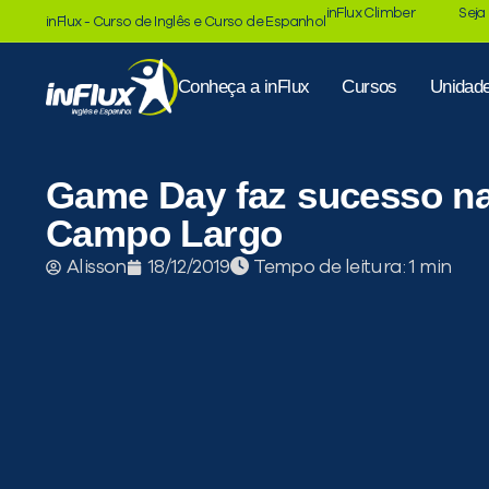
inFlux Climber
Seja
inFlux - Curso de Inglês e Curso de Espanhol
Conheça a inFlux
Cursos
Unidad
Game Day faz sucesso na
Campo Largo
Tempo de leitura:
Alisson
18/12/2019