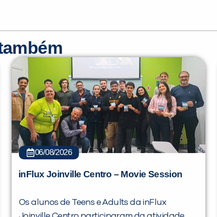
r também
06/08/2026
inFlux Joinville Centro – Movie Session
Os alunos de Teens e Adults da inFlux
Joinville Centro participaram da atividade