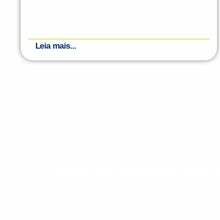
Leia mais...
Evolua seu aprendizado com co
Cadastre-se e receba conteúdos que acele
evoluir no idioma todos os dias.