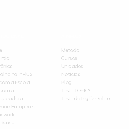
ITUCIONAL
A INFLUX
e
Método
ntia
Cursos
ênios
Unidades
alhe na inFlux
Notícias
 com a Escola
Blog
 com a
Teste TOEIC®
nqueadora
Teste de Inglês Online
mon European
mework
rience