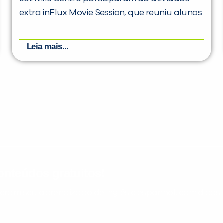
extra inFlux Movie Session, que reuniu alunos
Leia mais...
nteúdos gratuitos!
ram seu aprendizado de inglês e espanhol, com dicas p