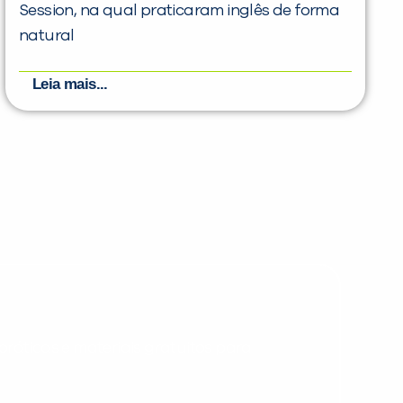
Session, na qual praticaram inglês de forma
natural
Leia mais...
PEÇA UMA DEMONSTRAÇÃO DE MÉTODO
Desculpe!
Não encontramos nenhuma unidade
inFlux nesta cidade ou bairro que
você digitou.
ráticas e materiais gratuitos para