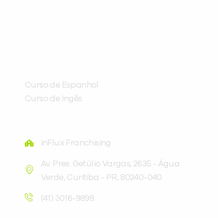
Preencha com seus dados abaixo e
já vamos te colocar em contato
CURSOS
com a
:
Curso de Espanhol
Curso de Ingês
FRANQUEADORA
inFlux Franchising
Av. Pres. Getúlio Vargas, 2635 - Água
Verde, Curitiba - PR, 80240-040
Você é aluno inFlux?
Sim
Não
(41) 3016-9898