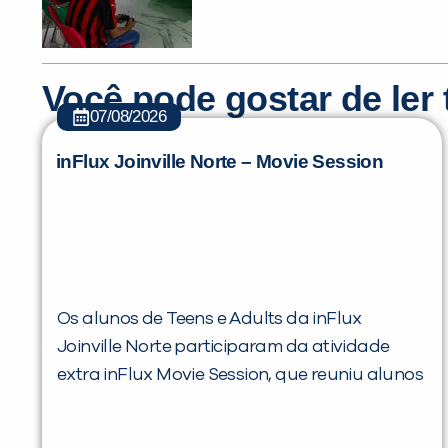
Você pode gostar de le
07/08/2026
inFlux Joinville Norte – Movie Session
Os alunos de Teens e Adults da inFlux
Joinville Norte participaram da atividade
extra inFlux Movie Session, que reuniu alunos