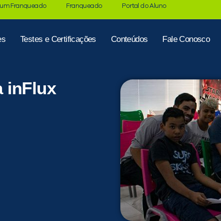
 um Franqueado
Franqueado
Portal do Aluno
es
Testes e Certificações
Conteúdos
Fale Conosco
 inFlux