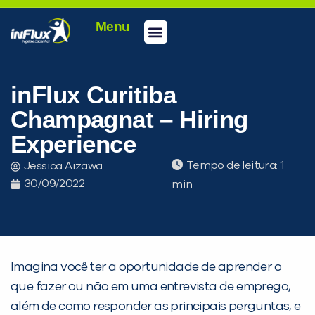
Menu
Conheça a inFlux
Testes e Certificações
Fale Conosco
Portal do aluno
inFlux Climber
Seja um franqueado
inFlux Curitiba
Champagnat – Hiring
Experience
Tempo de leitura:
Jessica Aizawa
30/09/2022
Imagina você ter a oportunidade de aprender o
PEÇA UMA DEMONSTRAÇÃO DE MÉTODO
que fazer ou não em uma entrevista de emprego,
além de como responder as principais perguntas, e