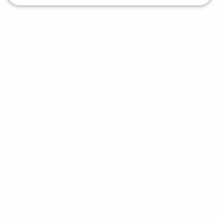
Evolua seu aprendizado com
conteúdos gratuitos!
Cadastre-se e receba conteúdos que
aceleram seu aprendizado de inglês e
espanhol, com dicas práticas e materiais
gratuitos para evoluir no idioma todos os
dias.