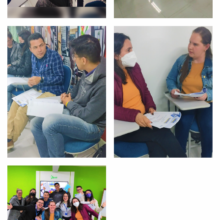
Você é aluno inFlux?
Sim
Não
VOLTAR