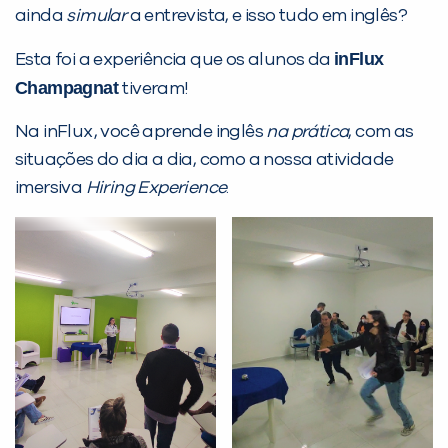
ainda
simular
a entrevista, e isso tudo em inglês?
Desculpe!
Não encontramos nenhuma unidade
inFlux
Esta foi a experiência que os alunos da
inFlux nesta cidade ou bairro que
Champagnat
tiveram!
você digitou.
Na inFlux, você aprende inglês
na prática
, com as
situações do dia a dia, como a nossa atividade
imersiva
Hiring Experience
.
Preencha com seus dados abaixo e
já vamos te colocar em contato
com a
: