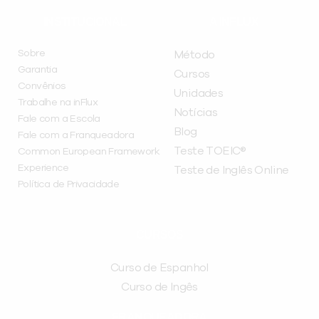
INSTITUCIONAL
A INFLUX
Sobre
Método
Garantia
Cursos
Convênios
Unidades
Trabalhe na inFlux
Notícias
Fale com a Escola
Blog
Fale com a Franqueadora
Teste TOEIC®
Common European Framework
Experience
Teste de Inglês Online
Política de Privacidade
CURSOS
Curso de Espanhol
Curso de Ingês
FRANQUEADORA