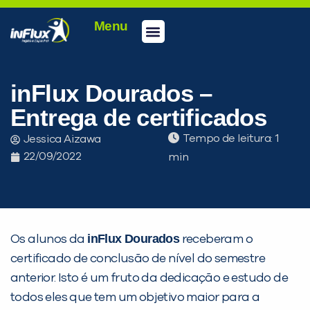
Menu
Conheça a inFlux
Testes e Certificações
Fale Conosco
Portal do aluno
inFlux Climber
Seja um franqueado
inFlux Dourados –
Entrega de certificados
Tempo de leitura:
Jessica Aizawa
22/09/2022
inFlux Dourados
Os alunos da
receberam o
certificado de conclusão de nível do semestre
PEÇA UMA DEMONSTRAÇÃO DE MÉTODO
anterior. Isto é um fruto da dedicação e estudo de
todos eles que tem um objetivo maior para a