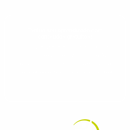
Evolua seu aprendizado com
conteúdos gratuitos!
Cadastre-se e receba conteúdos que
aceleram seu aprendizado de inglês e
espanhol, com dicas práticas e materiais
gratuitos para evoluir no idioma todos os
dias.