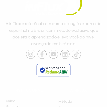
A inFlux é referência em curso de inglês e curso de
espanhol no Brasil, com método exclusivo que
acelera o aprendizado e leva você ao nível
avançado mais rápido.
Verificada por
INSTITUCIONAL
A INFLUX
Sobre
Método
Garantia