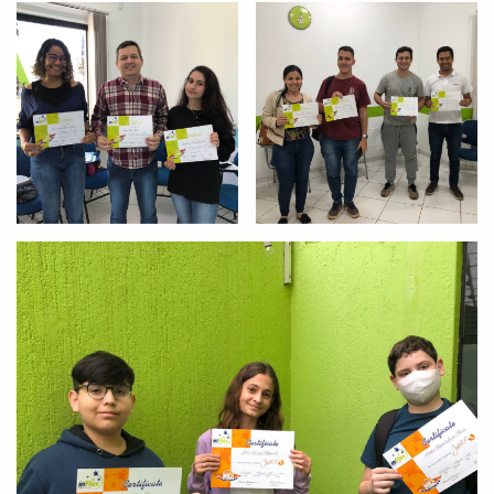
Você é aluno inFlux?
Sim
Não
VOLTAR