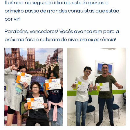
fluência no segundo idioma, este é apenas o
Desculpe!
primeiro passo de grandes conquistas que estão
Não encontramos nenhuma unidade
por vir!
inFlux nesta cidade ou bairro que
você digitou.
Parabéns, vencedores! Vocês avançaram para a
próxima fase e subiram de nível em experiência!
Preencha com seus dados abaixo e
já vamos te colocar em contato
com a
: