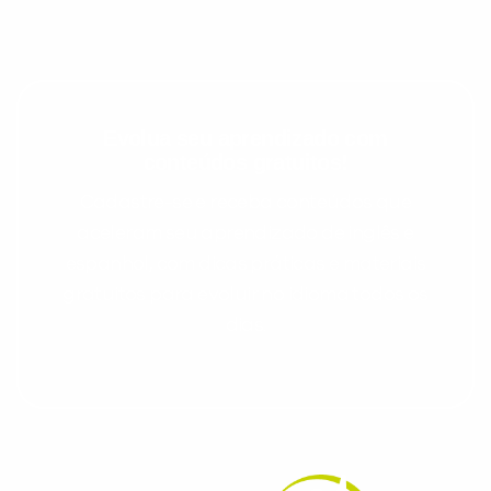
Evolua seu aprendizado com
conteúdos gratuitos!
Cadastre-se e receba conteúdos que
aceleram seu aprendizado de inglês e
espanhol, com dicas práticas e materiais
gratuitos para evoluir no idioma todos os
dias.