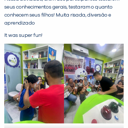
seus conhecimentos gerais, testaram o quanto
PEÇA UMA DEMONSTRAÇÃO DE MÉTODO
conhecem seus filhos! Muita risada, diversão e
aprendizado
Desculpe!
It was super fun!
Não encontramos nenhuma unidade
inFlux nesta cidade ou bairro que
você digitou.
Preencha com seus dados abaixo e