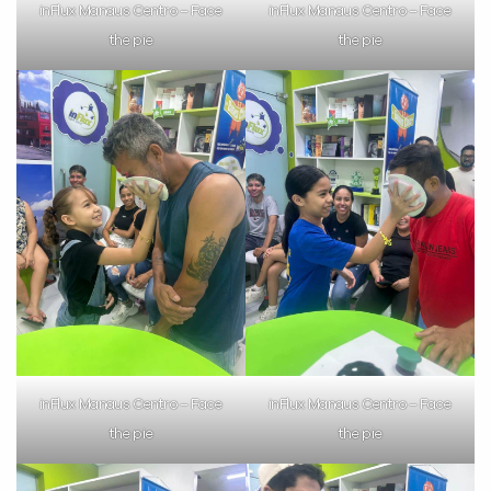
inFlux Manaus Centro – Face
inFlux Manaus Centro – Face
já vamos te colocar em contato
the pie
the pie
com a
:
Você é aluno inFlux?
Sim
Não
inFlux Manaus Centro – Face
inFlux Manaus Centro – Face
the pie
the pie