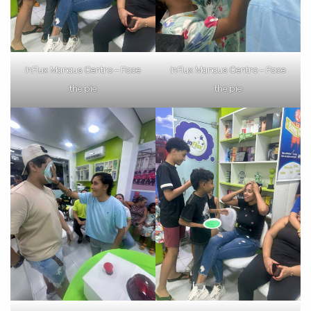
inFlux Manaus Centro – Face
inFlux Manaus Centro – Face
the pie
the pie