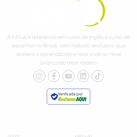
A inFlux é referência em curso de inglês e curso de
espanhol no Brasil, com método exclusivo que
acelera o aprendizado e leva você ao nível
avançado mais rápido.
Verificada por
INSTITUCIONAL
A INFLUX
Sobre
Método