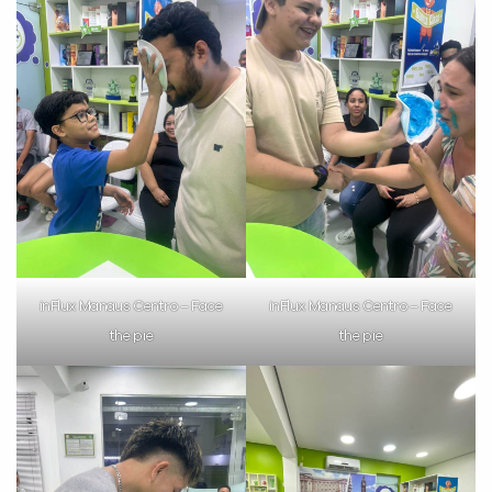
VOLTAR
inFlux Manaus Centro – Face
inFlux Manaus Centro – Face
the pie
the pie