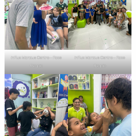
inFlux Manaus Centro – Face
inFlux Manaus Centro – Face
the pie
the pie