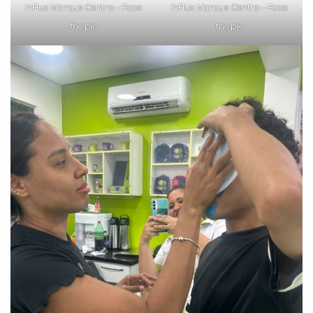
inFlux Manaus Centro – Face
inFlux Manaus Centro – Face
the pie
the pie