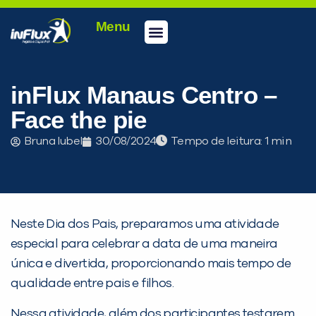
Menu
Conheça a inFlux
Testes e Certificações
Fale Conosco
Portal do aluno
inFlux Climber
Seja um franqueado
inFlux Manaus Centro –
Face the pie
Bruna Iubel
30/08/2024
Tempo de leitura:
Neste Dia dos Pais, preparamos uma atividade
especial para celebrar a data de uma maneira
única e divertida, proporcionando mais tempo de
qualidade entre pais e filhos.
Nessa atividade, além dos participantes testarem