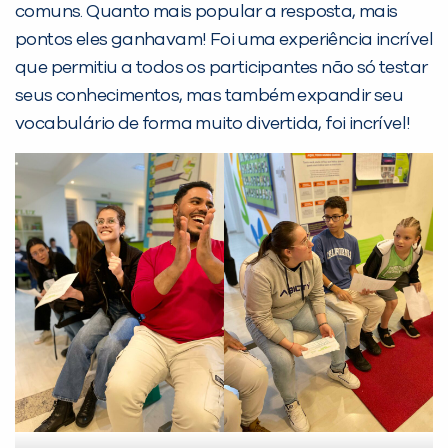
comuns. Quanto mais popular a resposta, mais
Desculpe!
pontos eles ganhavam! Foi uma experiência incrível
Não encontramos nenhuma unidade
que permitiu a todos os participantes não só testar
inFlux nesta cidade ou bairro que
seus conhecimentos, mas também expandir seu
você digitou.
vocabulário de forma muito divertida, foi incrível!
Preencha com seus dados abaixo e
já vamos te colocar em contato
com a
: