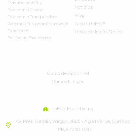
Trabalhe na inFlux
Notícias
Fale com a Escola
Blog
Fale com a Franqueadora
Teste TOEIC®
Common European Framework
Experience
Teste de Inglês Online
Política de Privacidade
CURSOS
Curso de Espanhol
Curso de Ingês
FRANQUEADORA
inFlux Franchising
Av. Pres. Getúlio Vargas, 2635 - Água Verde, Curitiba
- PR, 80240-040