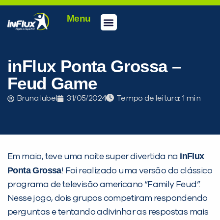
Menu
Conheça a inFlux
Testes e Certificações
Fale Conosco
Portal do aluno
inFlux Climber
Seja um franqueado
inFlux Ponta Grossa –
Feud Game
Bruna Iubel
31/05/2024
Tempo de leitura:
inFlux
Em maio, teve uma noite super divertida na
Ponta Grossa
! Foi realizado uma versão do clássico
programa de televisão americano “Family Feud”.
Nesse jogo, dois grupos competiram respondendo
PEÇA UMA DEMONSTRAÇÃO DE MÉTODO
perguntas e tentando adivinhar as respostas mais