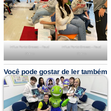
inFlux Ponta Grossa – Feud
inFlux Ponta Grossa – Feud
Game
Game
Você pode gostar de ler também