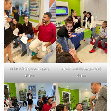
inFlux Ponta Grossa – Feud
inFlux Ponta Grossa – Feud
Game
Game