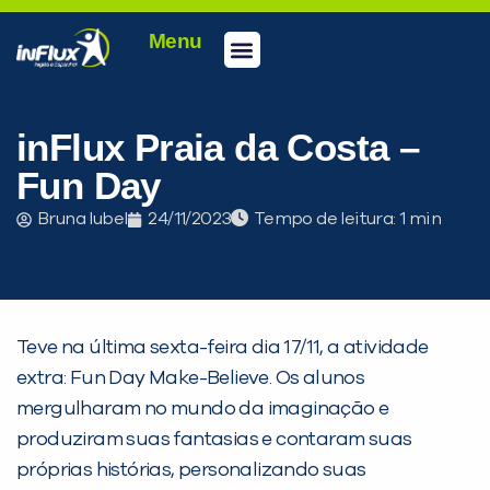
Menu
Conheça a inFlux
Testes e Certificações
Fale Conosco
Portal do aluno
inFlux Climber
Seja um franqueado
inFlux Praia da Costa –
Fun Day
Bruna Iubel
24/11/2023
Tempo de leitura:
Teve na última sexta-feira dia 17/11, a atividade
extra: Fun Day Make-Believe. Os alunos
mergulharam no mundo da imaginação e
produziram suas fantasias e contaram suas
PEÇA UMA DEMONSTRAÇÃO DE MÉTODO
próprias histórias, personalizando suas