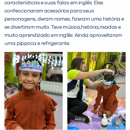
características e suas falas em inglês. Eles
confeccionaram acessórios para seus
Desculpe!
personagens, deram nomes, fizeram uma história e
Não encontramos nenhuma unidade
se divertiram muito. Teve música,história,risadas e
inFlux nesta cidade ou bairro que
muito aprendizado em inglês. Ainda aproveitaram
você digitou.
uma pippoca e refrigerante.
Preencha com seus dados abaixo e
já vamos te colocar em contato
com a
: