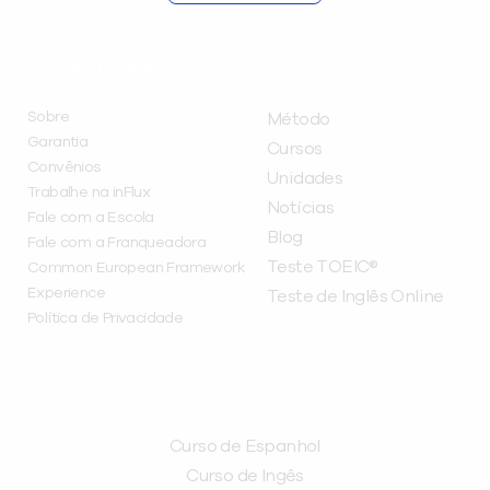
INSTITUCIONAL
A INFLUX
Sobre
Método
Garantia
Cursos
Convênios
Unidades
Trabalhe na inFlux
Notícias
Fale com a Escola
Blog
Fale com a Franqueadora
Teste TOEIC®
Common European Framework
Experience
Teste de Inglês Online
Política de Privacidade
CURSOS
Curso de Espanhol
Curso de Ingês