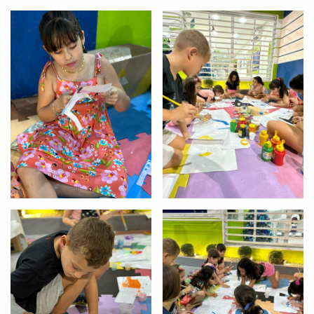
Você é aluno inFlux?
Sim
Não
VOLTAR