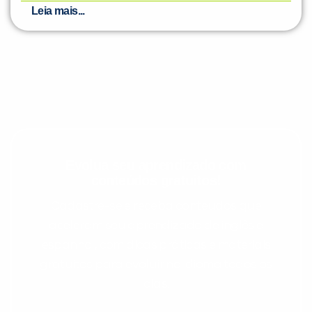
Leia mais...
Evolua seu aprendizado com
conteúdos gratuitos!
Cadastre-se e receba conteúdos que
aceleram seu aprendizado de inglês e
espanhol, com dicas práticas e materiais
gratuitos para evoluir no idioma todos os
dias.