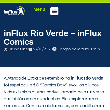
Menu
Conheça a inFlux
Testes e Certificações
Fale Conosco
Portal do aluno
inFlux Climber
Seja um franqueado
inFlux Rio Verde – inFlux
Comics
Bruna Iubel
27/10/2023
Tempo de leitura:
inFlux Rio Verde
A Atividade Extra de setembro na
foi espetacular! O “Comics Day” levou os alunos
Kids e Juniors a uma incrível jornada pelo universo
das histórias em quadrinhos. Eles exploraram os
nomes dos Comics mais famosos, compartilharam
PEÇA UMA DEMONSTRAÇÃO DE MÉTODO