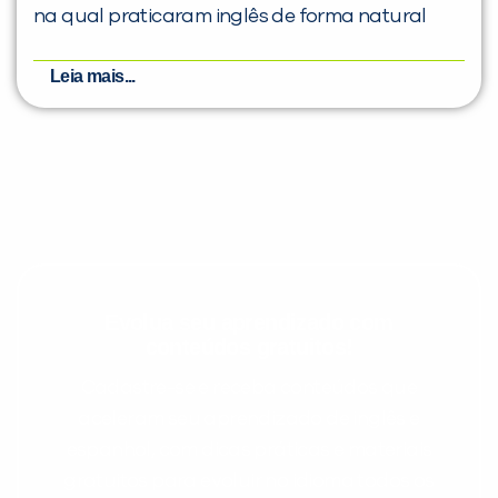
na qual praticaram inglês de forma natural
Leia mais...
Evolua seu aprendizado com
conteúdos gratuitos!
Cadastre-se e receba conteúdos que
aceleram seu aprendizado de inglês e
espanhol, com dicas práticas e materiais
gratuitos para evoluir no idioma todos os