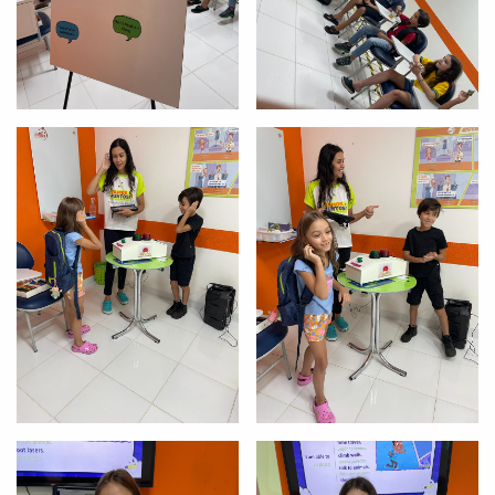
com a
:
Você é aluno inFlux?
Sim
Não
VOLTAR