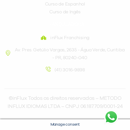
Curso de Espanhol
Curso de Ingês
FRANQUEADORA
inFlux Franchising
Av. Pres. Getúlio Vargas, 2635 - Água Verde, Curitiba
- PR, 80240-040
(41) 3016-9898
©inFlux Todos os direitos reservados – METODO
INFLUX IDIOMAS LTDA – CNPJ: 06.187.709/0001-24
Manage consent