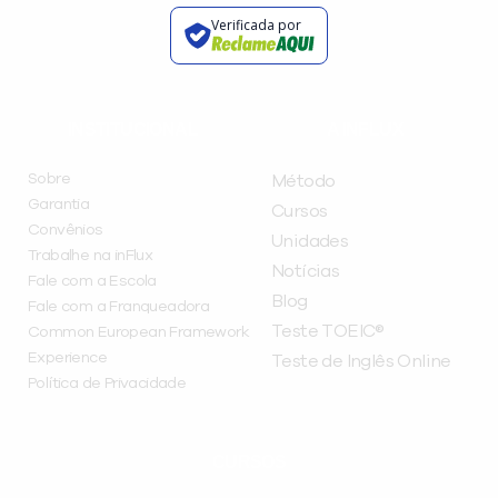
Verificada por
INSTITUCIONAL
A INFLUX
Sobre
Método
Garantia
Cursos
Convênios
Unidades
Trabalhe na inFlux
Notícias
Fale com a Escola
Blog
Fale com a Franqueadora
Teste TOEIC®
Common European Framework
Experience
Teste de Inglês Online
Política de Privacidade
CURSOS