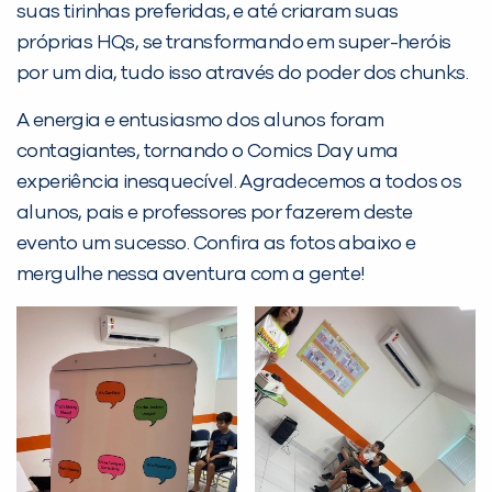
suas tirinhas preferidas, e até criaram suas
próprias HQs, se transformando em super-heróis
por um dia, tudo isso através do poder dos chunks.
Desculpe!
Não encontramos nenhuma unidade
A energia e entusiasmo dos alunos foram
inFlux nesta cidade ou bairro que
contagiantes, tornando o Comics Day uma
você digitou.
experiência inesquecível. Agradecemos a todos os
alunos, pais e professores por fazerem deste
evento um sucesso. Confira as fotos abaixo e
mergulhe nessa aventura com a gente!
Preencha com seus dados abaixo e
já vamos te colocar em contato