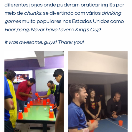
diferentes jogos onde puderam praticar inglês por
PEÇA UMA DEMONSTRAÇÃO DE MÉTODO
meio de
chunks
, se divertindo com vários
drinking
games
muito populares nos Estados Unidos como
Beer pong
,
Never have I ever
e
King’s Cup
!
Desculpe!
Não encontramos nenhuma unidade
It was awesome, guys! Thank you!
inFlux nesta cidade ou bairro que
você digitou.
Preencha com seus dados abaixo e