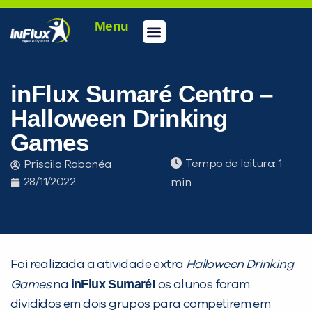
Menu
Conheça a inFlux
Testes e Certificações
Fale Conosco
Portal do aluno
inFlux Climber
Seja um franqueado
inFlux Sumaré Centro –
Halloween Drinking
Games
Tempo de leitura:
Priscila Rabanéa
28/11/2022
Foi realizada a atividade extra
Halloween Drinking
inFlux Sumaré!
Games
na
os alunos foram
divididos em dois grupos para competirem em