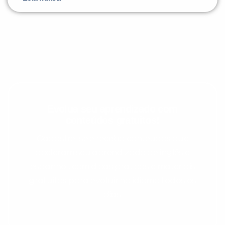
Evolua seu aprendizado com
conteúdos gratuitos!
Cadastre-se e receba conteúdos que
aceleram seu aprendizado de inglês e
espanhol, com dicas práticas e materiais
gratuitos para evoluir no idioma todos os
dias.