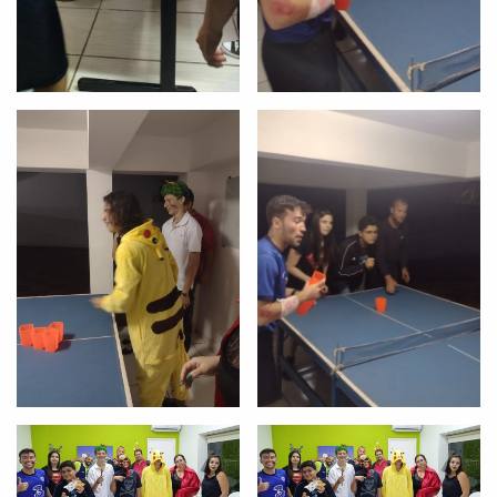
já vamos te colocar em contato
com a
:
Você é aluno inFlux?
Sim
Não