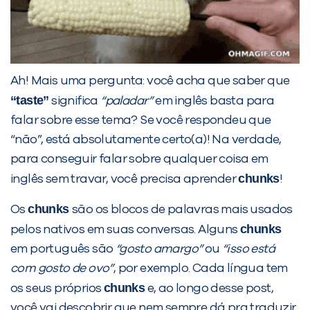
Ah! Mais uma pergunta: você acha que saber que
“taste”
significa
“paladar”
em inglês basta para
falar sobre esse tema? Se você respondeu que
“não”, está absolutamente certo(a)! Na verdade,
para conseguir falar sobre qualquer coisa em
chunks
inglês sem travar, você precisa aprender
!
chunks
Os
são os blocos de palavras mais usados
chunks
pelos nativos em suas conversas. Alguns
em português são
“gosto amargo”
ou
“isso está
com gosto de ovo”
, por exemplo. Cada língua tem
chunks
os seus próprios
e, ao longo desse post,
você vai descobrir que nem sempre dá pra traduzir