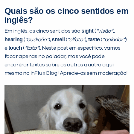
Quais são os cinco sentidos em
inglês?
sight
Em inglês, os cinco sentidos são
(
“visão”
),
hearing
smell
taste
(
“audição”
),
(
“olfato”
),
(
“paladar”
)
touch
e
(
“tato”
). Neste post em específico, vamos
focar apenas no paladar, mas você pode
encontrar textos sobre os outros quatro aqui
mesmo no inFlux Blog! Aprecie-os sem moderação!