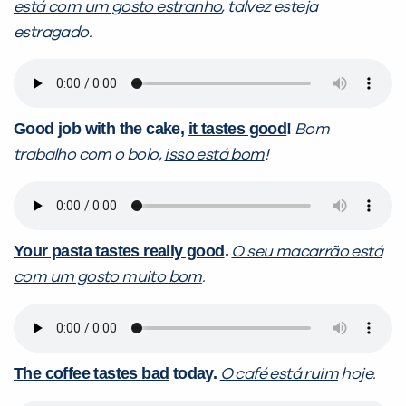
está com um gosto estranho
, talvez esteja
estragado.
Good job with the cake,
it tastes good
!
Bom
trabalho com o bolo,
isso está bom
!
Your pasta tastes really good
.
O seu macarrão está
com um gosto muito bom
.
The coffee tastes bad
today.
O café está ruim
hoje.