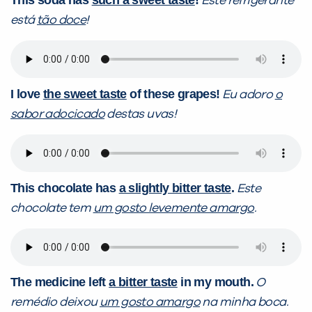
This soda has
such a sweet taste
!
Este refrigerante
está
tão doce
!
I love
the sweet taste
of these grapes!
Eu adoro
o
sabor adocicado
destas uvas!
This chocolate has
a slightly bitter taste
.
Este
chocolate tem
um gosto levemente amargo
.
The medicine left
a bitter taste
in my mouth.
O
remédio deixou
um gosto amargo
na minha boca.