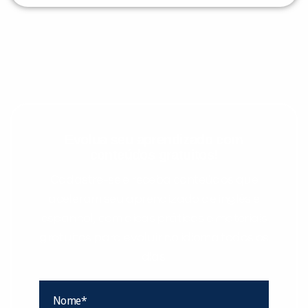
Evolua seu aprendizado com
conteúdos gratuitos!
Cadastre-se e receba conteúdos que
aceleram seu aprendizado de inglês e
espanhol, com dicas práticas e materiais
gratuitos para evoluir no idioma todos os
dias.
Nome*