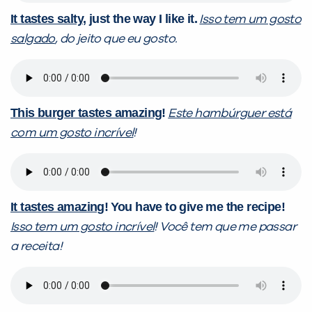
It tastes salty
, just the way I like it.
Isso tem um gosto
salgado
, do jeito que eu gosto.
This burger tastes amazing
!
Este hambúrguer está
com um gosto incrível
!
It tastes amazing
!
You have to give me the recipe!
Isso tem um gosto incrível
! Você tem que me passar
a receita!