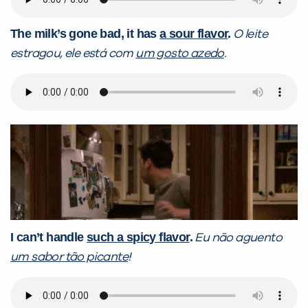
The milk’s gone bad, it has
a sour flavor
.
O leite
estragou, ele está com
um gosto azedo
.
I can’t handle
such a spicy flavor
.
Eu não aguento
um sabor tão picante
!