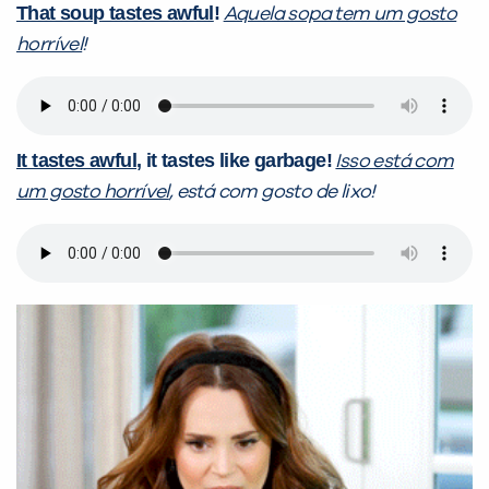
That soup tastes awful
!
Aquela sopa tem um gosto
horrível
!
It tastes awful
, it tastes like garbage!
Isso está com
um gosto horrível
, está com gosto de lixo!