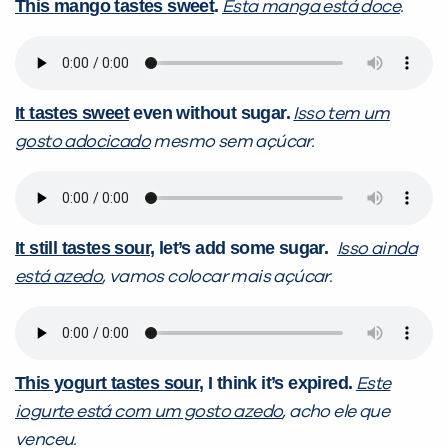
This mango tastes sweet
.
Esta manga está doce
.
It tastes sweet
even without sugar.
Isso tem um
gosto adocicado
mesmo sem açúcar.
It still tastes sour
, let’s add some sugar.
Isso ainda
está azedo
, vamos colocar mais açúcar.
This yogurt tastes sour
, I think it’s expired.
Este
iogurte está com um gosto azedo
, acho ele que
venceu.