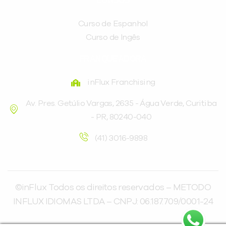
CURSOS
Curso de Espanhol
Curso de Ingês
FRANQUEADORA
inFlux Franchising
Av. Pres. Getúlio Vargas, 2635 - Água Verde, Curitiba
- PR, 80240-040
(41) 3016-9898
©inFlux Todos os direitos reservados – METODO
INFLUX IDIOMAS LTDA – CNPJ: 06.187.709/0001-24