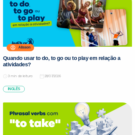
PEÇA UMA DEMONSTRAÇÃO DE MÉTODO
Alisson
Quando usar to do, to go ou to play em relação a
Desculpe!
atividades?
Não encontramos nenhuma unidade
de leitura
28/07/2026
inFlux nesta cidade ou bairro que
você digitou.
INGLÊS