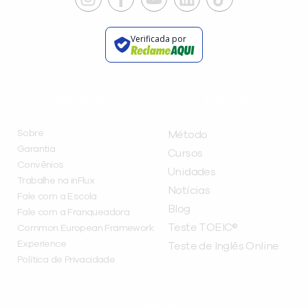
Verificada por
INSTITUCIONAL
A INFLUX
Sobre
Método
Garantia
Cursos
Convênios
Unidades
Trabalhe na inFlux
Notícias
Fale com a Escola
Blog
Fale com a Franqueadora
Teste TOEIC®
Common European Framework
Experience
Teste de Inglês Online
Política de Privacidade