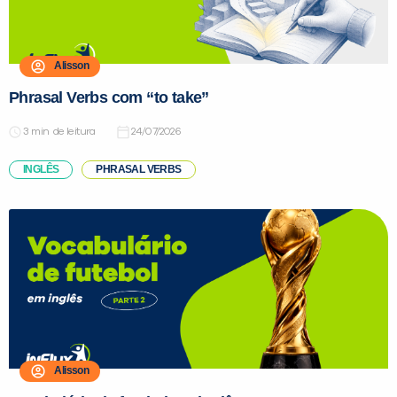
Alisson
Preencha com seus dados abaixo e
Phrasal Verbs com “to take”
já vamos te colocar em contato
com a
:
de leitura
24/07/2026
INGLÊS
PHRASAL VERBS
Você é aluno inFlux?
Sim
Não
Alisson