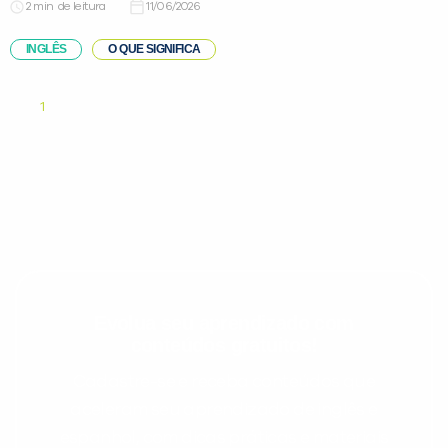
de leitura
11/06/2026
INGLÊS
O QUE SIGNIFICA
1
Evolua seu aprendizado com
conteúdos gratuitos!
Cadastre-se e receba conteúdos que
aceleram seu aprendizado de inglês e
espanhol, com dicas práticas e materiais