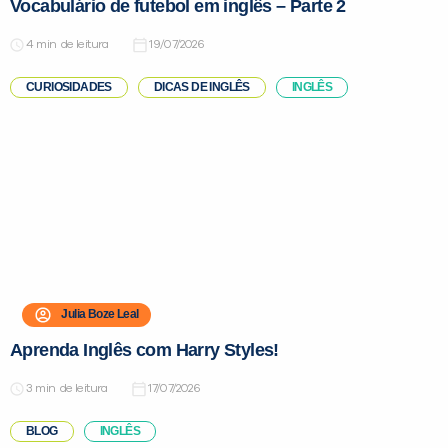
Vocabulário de futebol em inglês – Parte 2
de leitura
19/07/2026
CURIOSIDADES
DICAS DE INGLÊS
INGLÊS
VOLTAR
Julia Boze Leal
Aprenda Inglês com Harry Styles!
de leitura
17/07/2026
BLOG
INGLÊS