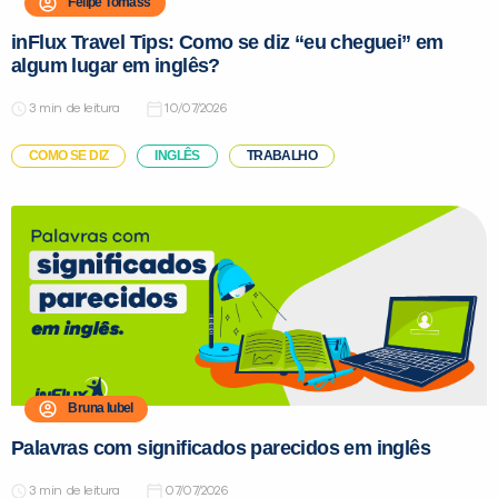
Felipe Tomass
inFlux Travel Tips: Como se diz “eu cheguei” em
algum lugar em inglês?
de leitura
10/07/2026
COMO SE DIZ
INGLÊS
TRABALHO
Bruna Iubel
Palavras com significados parecidos em inglês
de leitura
07/07/2026